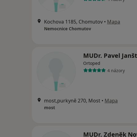
Kochova 1185, Chomutov
•
Mapa
Nemocnice Chomutov
MUDr. Pavel Janš
Ortoped
4 názory
most,purkyně 270, Most
•
Mapa
most
MUDr. Zdeněk No