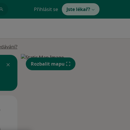
Přihlásit se
Jste lékař?
edávání?
Rozbalit mapu
Út
St
Čt
n
11 Srpen
12 Srpen
13 Srpen
i