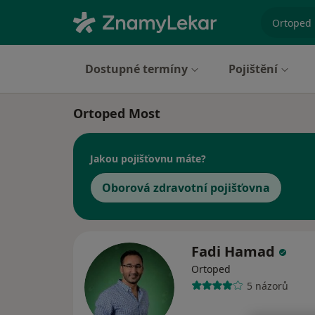
specializ
Dostupné termíny
Pojištění
Ortoped Most
Jakou pojišťovnu máte?
Oborová zdravotní pojišťovna
Fadi Hamad
Ortoped
5 názorů