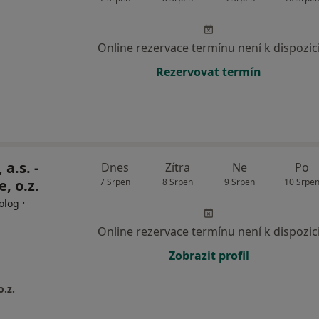
Online rezervace termínu není k dispozic
Rezervovat termín
a.s. -
Dnes
Zítra
Ne
Po
, o.z.
7 Srpen
8 Srpen
9 Srpen
10 Srpe
·
olog
Online rezervace termínu není k dispozic
Zobrazit profil
o.z.