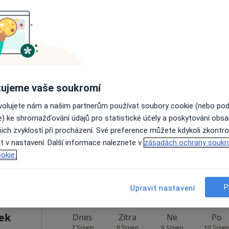
Rezervovat termín
o.z.
Dnes
Zítra
Ne
Po
ujeme vaše soukromí
7 Srpen
8 Srpen
9 Srpen
10 Srpe
ovolujete nám a našim partnerům používat soubory cookie (nebo po
e) ke shromažďování údajů pro statistické účely a poskytování obs
ich zvyklostí při procházení. Své preference můžete kdykoli zkontro
Online rezervace termínu není k dispozic
t v nastavení. Další informace naleznete v
zásadách ochrany soukr
Rezervovat termín
okie.
P
Upravit nastavení
ek
Dnes
Zítra
Ne
Po
7 Srpen
8 Srpen
9 Srpen
10 Srpe