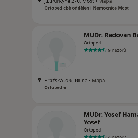
J.E.Purkyně 270, Most
•
Mapa
Ortopedické oddělení, Nemocnice Most
MUDr. Radovan B
Ortoped
9 názorů
Pražská 206, Bílina
•
Mapa
Ortopedie
MUDr. Yosef Ham
Yosef
Ortoped
4 názory