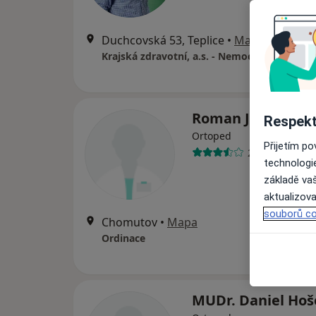
Duchcovská 53, Teplice
•
Mapa
Krajská zdravotní, a.s. - Nemocnice Teplice, 
Roman Janů
Respekt
Ortoped
Přijetím p
21 názorů
technologi
základě vaš
aktualizova
souborů co
Chomutov
•
Mapa
Ordinace
MUDr. Daniel Hoš