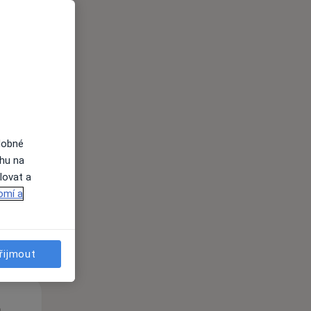
Út
St
Čt
n
11 Srpen
12 Srpen
13 Srpen
dobné
ahu na
lovat a
i
omí a
řijmout
Út
St
Čt
n
11 Srpen
12 Srpen
13 Srpen