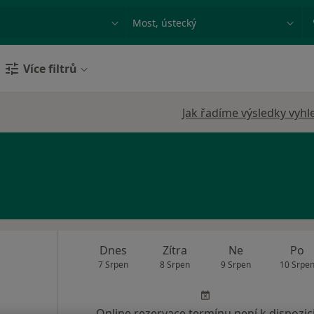
ace, nemoc nebo příjmení
Město nebo region
Více filtrů
Jak řadíme výsledky vyhl
Dnes
Zítra
Ne
Po
7 Srpen
8 Srpen
9 Srpen
10 Srpe
Online rezervace termínu není k dispozic