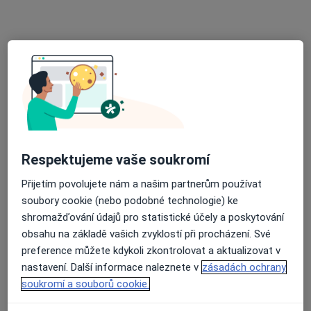
20 názorů
Žitenická 18, Litoměřice
•
Mapa
Ortopedické oddělení MěN Litoměřice
Tento specialista nenabízí online rezervaci termínu na této adrese.
Rezervovat termín
Respektujeme vaše soukromí
Přijetím povolujete nám a našim partnerům používat
soubory cookie (nebo podobné technologie) ke
shromažďování údajů pro statistické účely a poskytování
obsahu na základě vašich zvyklostí při procházení. Své
preference můžete kdykoli zkontrolovat a aktualizovat v
Vladimír Beneš
nastavení. Další informace naleznete v
zásadách ochrany
Ortoped
soukromí a souborů cookie.
17 názorů