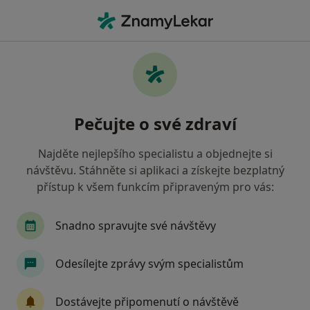
Hla
Ortoped • Lovosice, ústecký
Filtry
Mapa
Ortoped Lovosice
Pečujte o své zdraví
Jak řadíme výsledky vyhledávání?
Najděte nejlepšího specialistu a objednejte si
návštěvu. Stáhněte si aplikaci a získejte bezplatný
Jakou pojišťovnu máte?
přístup k všem funkcím připraveným pro vás:
Snadno spravujte své návštěvy
Odesílejte zprávy svým specialistům
Dostávejte připomenutí o návštěvě