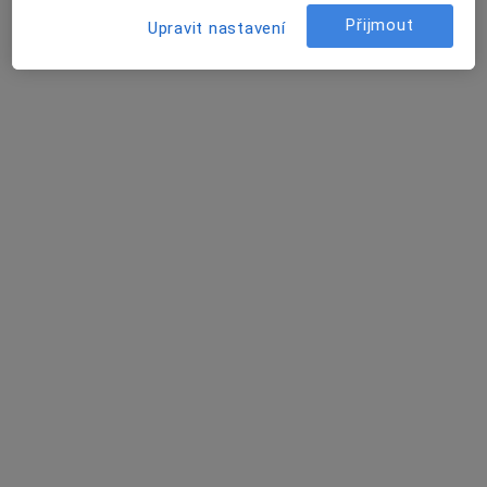
Malá Dominikánská 122/12, Litoměřice
•
Mapa
Přijmout
Upravit nastavení
Ord. lékaře specialisty - ortopedie
Tento specialista nenabízí online rezervaci termínu na této adrese.
Rezervovat termín
Milan Hlinka
Ortoped
16 názorů
Alej 17. listopadu 1101, Roudnice nad Labem
•
Mapa
Podřipská nemocnice s poliklinikou Roudnice n. L., s.r.o.