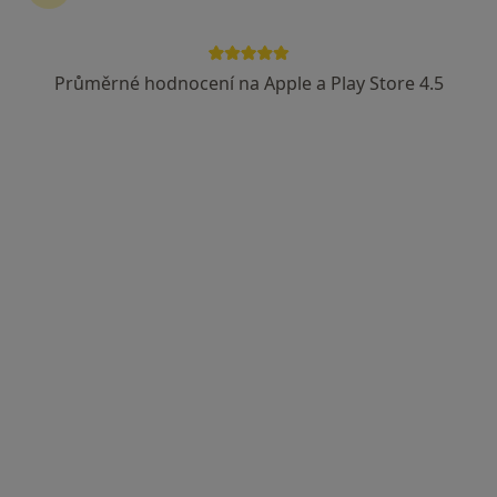
MUDr. Kryštof Šídlo
Ortoped
Průměrné hodnocení na Apple a Play Store 4.5
Třebízského 2813, Roudnice nad Labem
•
Mapa
DSL Fyzio s.r.o.
Tento specialista nenabízí online rezervaci termínu na této adrese.
Rezervovat termín
MUDr. Martin Dzivjak
Ortoped