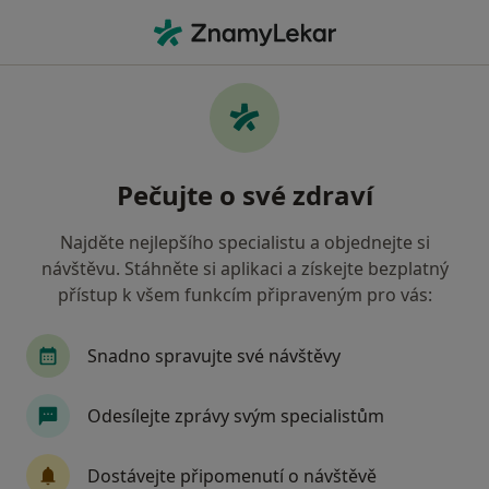
Hla
Ortoped • Teplice, ústecký
Filtry
Mapa
Ortoped Teplice
Pečujte o své zdraví
Jak řadíme výsledky vyhledávání?
Najděte nejlepšího specialistu a objednejte si
návštěvu. Stáhněte si aplikaci a získejte bezplatný
Jakou pojišťovnu máte?
přístup k všem funkcím připraveným pro vás:
Snadno spravujte své návštěvy
Odesílejte zprávy svým specialistům
Dostávejte připomenutí o návštěvě