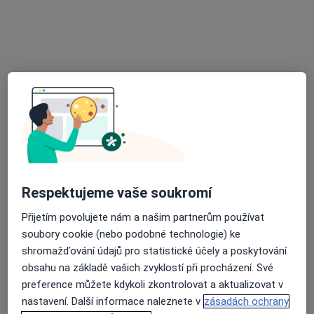
5 názorů
Duchcovská 53, Teplice
•
Mapa
Krajská zdravotní, a.s. - Nemocnice Teplice, o.z.
Tento specialista nenabízí online rezervaci termínu na této adrese.
Rezervovat termín
Respektujeme vaše soukromí
Přijetím povolujete nám a našim partnerům používat
soubory cookie (nebo podobné technologie) ke
shromažďování údajů pro statistické účely a poskytování
MUDr. Pavel Neckář
obsahu na základě vašich zvyklostí při procházení. Své
Ortoped
preference můžete kdykoli zkontrolovat a aktualizovat v
6 názorů
nastavení. Další informace naleznete v
zásadách ochrany