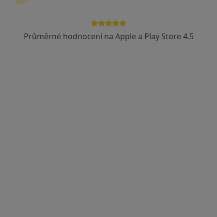
MUDr. Jiří Madar
·
Více
Ortoped
Průměrné hodnocení na Apple a Play Store 4.5
3 názory
Rembrandtova 382/6, Ústí nad Labem
•
Mapa
Klinika TORNERO s.r.o
Tento specialista nenabízí online rezervaci termínu na této adrese.
Rezervovat termín
MUDr. Lukáš Tajchner