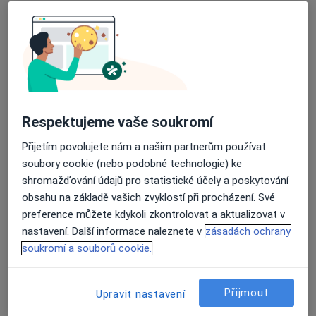
MUDr. Jaromír Jirásek
Ortoped, Praktický lékař, Fyzioterapeut
11 názorů
Tovární 168/19, Dubí
•
Mapa
Ordinace praktického lékaře pro dospělé
Tento specialista nenabízí online rezervaci termínu na této adrese.
Respektujeme vaše soukromí
Rezervovat termín
Přijetím povolujete nám a našim partnerům používat
soubory cookie (nebo podobné technologie) ke
shromažďování údajů pro statistické účely a poskytování
obsahu na základě vašich zvyklostí při procházení. Své
preference můžete kdykoli zkontrolovat a aktualizovat v
nastavení. Další informace naleznete v
zásadách ochrany
soukromí a souborů cookie.
MUDr. Pavel Svatoň
Přijmout
Upravit nastavení
Ortoped