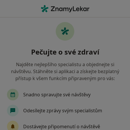
Hla
Ortoped • Litvínov, ústecký
Filtry
Mapa
Ortoped Litvínov
Pečujte o své zdraví
Jak řadíme výsledky vyhledávání?
Najděte nejlepšího specialistu a objednejte si
návštěvu. Stáhněte si aplikaci a získejte bezplatný
Jakou pojišťovnu máte?
přístup k všem funkcím připraveným pro vás:
Zdravotní pojišťovna ministerstva vnitra ČR
R
Snadno spravujte své návštěvy
Odesílejte zprávy svým specialistům
Dostávejte připomenutí o návštěvě