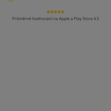
Průměrné hodnocení na Apple a Play Store 4.5
Roman Janů
Ortoped
21 názorů
Chomutov
•
Mapa
Ordinace
Tento specialista nenabízí online rezervaci termínu na této adrese.
Rezervovat termín