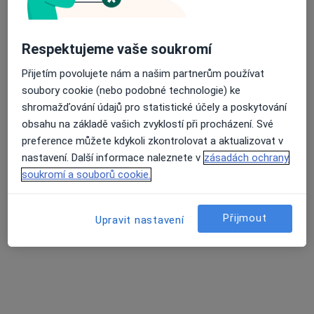
Centrum-Ortopedie s.r.o.
Respektujeme vaše soukromí
Jaroslava Seiferta 40/2112, Most
•
Mapa
Centrum-Ortopedie s.r.o.
Přijetím povolujete nám a našim partnerům používat
soubory cookie (nebo podobné technologie) ke
Tato klinika nemá specialisty s dostupnými termíny v online kalendáři
shromažďování údajů pro statistické účely a poskytování
Zobrazit profil
obsahu na základě vašich zvyklostí při procházení. Své
preference můžete kdykoli zkontrolovat a aktualizovat v
nastavení. Další informace naleznete v
zásadách ochrany
soukromí a souborů cookie.
Přijmout
Upravit nastavení
GYNELI s.r.o.
Gynekolog