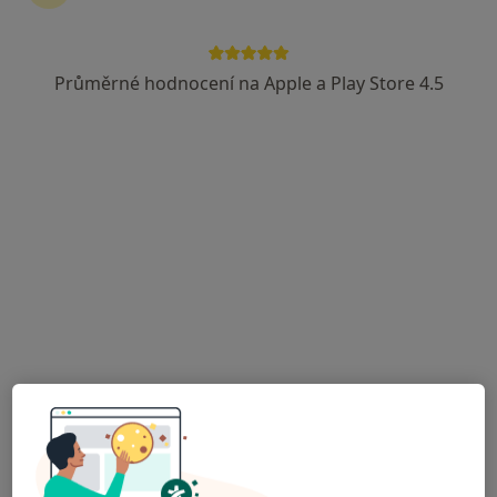
Průměrné hodnocení na Apple a Play Store 4.5
Krajská zdravotní, a.s. - Nemocnice
Chomutov, o.z.
Internista
Kochova 1185, Chomutov
•
Mapa
Krajská zdravotní, a.s. - Nemocnice Chomutov, o.z.
Tato klinika nemá specialisty s dostupnými termíny v online kalendáři
Zobrazit profil