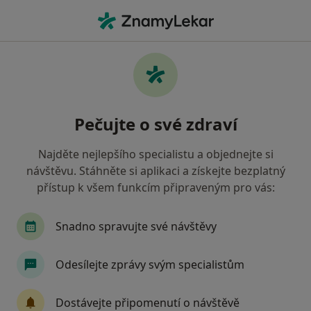
Hla
Litvínov, ústecký
Filtry
• 1
Mapa
Litvínov
Pečujte o své zdraví
Jak řadíme výsledky vyhledávání?
Najděte nejlepšího specialistu a objednejte si
návštěvu. Stáhněte si aplikaci a získejte bezplatný
Jakého specialistu hledáte?
přístup k všem funkcím připraveným pro vás:
Internista
Oční lékař
Chirurg
Gynek
Snadno spravujte své návštěvy
Odesílejte zprávy svým specialistům
Dostávejte připomenutí o návštěvě