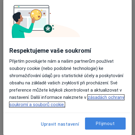
rehabilitace
Fyzioterapeut, Chirurg, Internista
Javorová 105, Meziboří
•
Mapa
REMED Meziboří s.r.o. - lůžková rehabilitace
Tato klinika nemá specialisty s dostupnými termíny v online kalendáři
Respektujeme vaše soukromí
Zobrazit profil
Přijetím povolujete nám a našim partnerům používat
soubory cookie (nebo podobné technologie) ke
shromažďování údajů pro statistické účely a poskytování
obsahu na základě vašich zvyklostí při procházení. Své
preference můžete kdykoli zkontrolovat a aktualizovat v
nastavení. Další informace naleznete v
zásadách ochrany
soukromí a souborů cookie.
Krušnohorská poliklinika s.r.o.
Přijmout
Upravit nastavení
·
Více
Fyzioterapeut, Alergolog, Chirurg