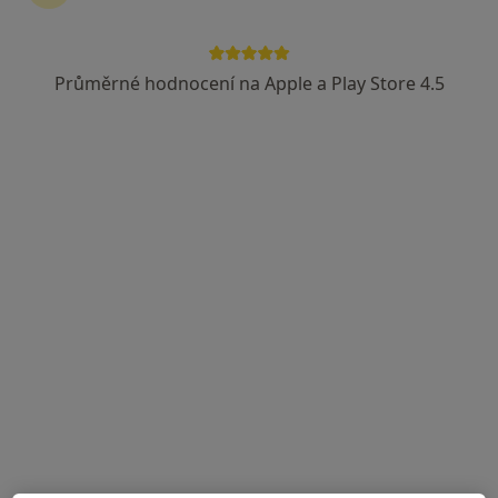
Poliklinika Jirkov, s.r.o.
·
Více
Fyzioterapeut, Chirurg, Dermatolog
Průměrné hodnocení na Apple a Play Store 4.5
30 názorů
Červenohrádecká 1559, Jirkov
•
Mapa
Poliklinika Jirkov, s.r.o.
Tato klinika nemá specialisty s dostupnými termíny v online kalendáři
Zobrazit profil
REMED Meziboří s.r.o. - lůžková