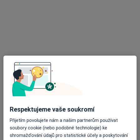
Nemocnice s poliklinikou Česká Lípa, a. s.
·
Více
Anesteziolog, Chirurg, Diabetolog
30 názorů
Purkyňova 1849, Česká Lípa
•
Mapa
Nemocnice s poliklinikou Česká Lípa, a. s.
Celkové vyšetření
od 552 kč
Tato klinika nemá specialisty s dostupnými termíny v online kalendáři
Zobrazit profil
Respektujeme vaše soukromí
Přijetím povolujete nám a našim partnerům používat
soubory cookie (nebo podobné technologie) ke
shromažďování údajů pro statistické účely a poskytování