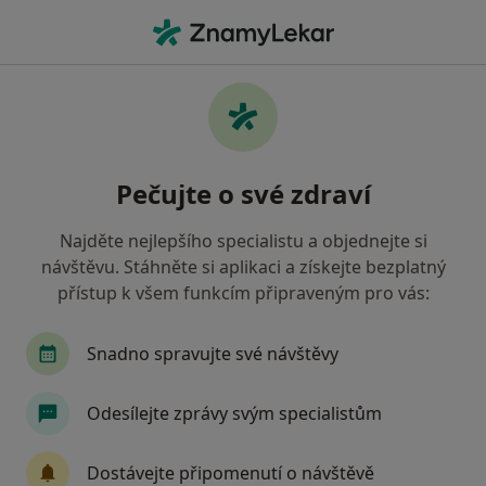
Hla
Česká Lípa, liberecký
Filtry
• 1
Mapa
Česká Lípa
Pečujte o své zdraví
Jak řadíme výsledky vyhledávání?
Najděte nejlepšího specialistu a objednejte si
návštěvu. Stáhněte si aplikaci a získejte bezplatný
Jakého specialistu hledáte?
přístup k všem funkcím připraveným pro vás:
Internista
Diagnostik
Praktický lékař
Snadno spravujte své návštěvy
Odesílejte zprávy svým specialistům
Dostávejte připomenutí o návštěvě