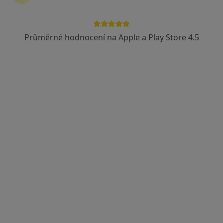
Průměrné hodnocení na Apple a Play Store 4.5
SALAEGRO A.J.C., s.r.o.
Chirurg, Ortoped
Dvořákova 385, Nový Bor
•
Mapa
SALAEGRO A.J.C., s.r.o.
Tato klinika nemá specialisty s dostupnými termíny v online kalendáři
Zobrazit profil