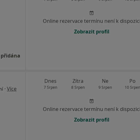
Online rezervace termínu není k dispozic
Zobrazit profil
 přidána
Dnes
Zítra
Ne
Po
7 Srpen
8 Srpen
9 Srpen
10 Srpe
·
Více
ní
Online rezervace termínu není k dispozic
Zobrazit profil