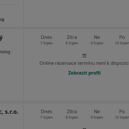
og
ý
Dnes
Zítra
Ne
Po
7 Srpen
8 Srpen
9 Srpen
10 Srpe
·
atolog
Online rezervace termínu není k dispozic
Zobrazit profil
 s.r.o.
Dnes
Zítra
Ne
Po
7 Srpen
8 Srpen
9 Srpen
10 Srpe