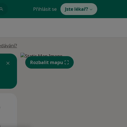
Přihlásit se
Jste lékař?
edávání?
Rozbalit mapu
Út
St
Čt
n
11 Srpen
12 Srpen
13 Srpen
i