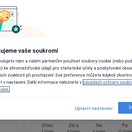
Zobrazit profil
 a.s.
Dnes
Zítra
Ne
Po
ujeme vaše soukromí
7 Srpen
8 Srpen
9 Srpen
10 Srpe
ovolujete nám a našim partnerům používat soubory cookie (nebo po
e) ke shromažďování údajů pro statistické účely a poskytování obs
ich zvyklostí při procházení. Své preference můžete kdykoli zkontro
Online rezervace termínu není k dispozic
t v nastavení. Další informace naleznete v
zásadách ochrany soukr
Zobrazit profil
okie.
pa
P
Upravit nastavení
Dnes
Zítra
Ne
Po
7 Srpen
8 Srpen
9 Srpen
10 Srpe