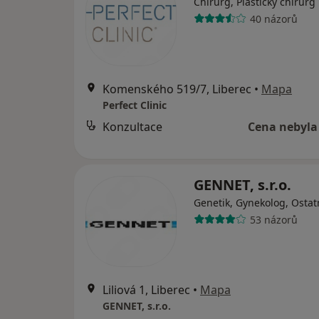
Chirurg, Plastický chirurg
40 názorů
Komenského 519/7, Liberec
•
Mapa
Perfect Clinic
Konzultace
Cena nebyla
GENNET, s.r.o.
Genetik, Gynekolog, Ostat
53 názorů
Liliová 1, Liberec
•
Mapa
GENNET, s.r.o.