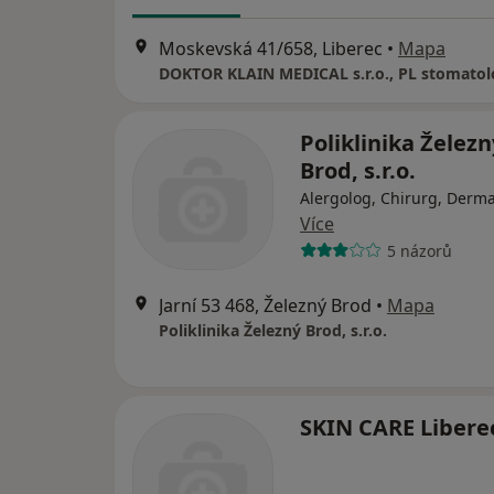
Moskevská 41/658, Liberec
•
Mapa
DOKTOR KLAIN MEDICAL s.r.o., PL stomatol
Poliklinika Železn
Brod, s.r.o.
Alergolog, Chirurg, Derm
Více
5 názorů
Jarní 53 468, Železný Brod
•
Mapa
Poliklinika Železný Brod, s.r.o.
SKIN CARE Liberec,