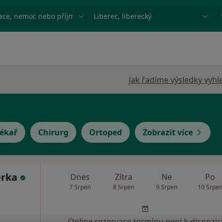
ace, nemoc nebo příjmení
Město nebo region
Jak řadíme výsledky vyhl
lékař
Chirurg
Ortoped
Zobrazit více
erka
Dnes
Zítra
Ne
Po
7 Srpen
8 Srpen
9 Srpen
10 Srpe
Online rezervace termínu není k dispozic