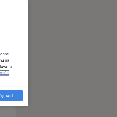
Út
St
Čt
n
11 Srpen
12 Srpen
13 Srpen
dobné
ahu na
lovat a
i
omí a
řijmout
Út
St
Čt
n
11 Srpen
12 Srpen
13 Srpen