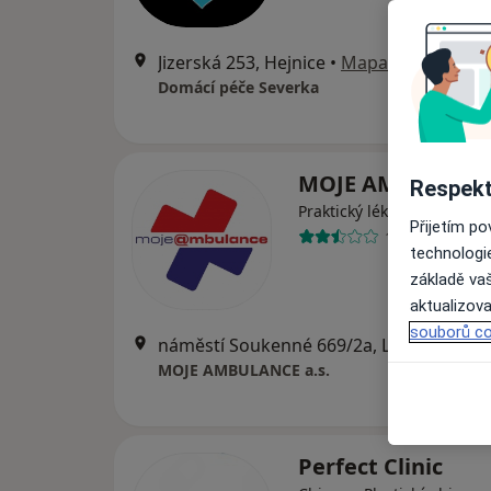
Jizerská 253, Hejnice
•
Mapa
Domácí péče Severka
MOJE AMBULANCE
Respekt
Praktický lékař
Přijetím p
11 názorů
technologi
základě vaš
aktualizova
souborů co
náměstí Soukenné 669/2a, Liberec
•
Ma
MOJE AMBULANCE a.s.
Perfect Clinic