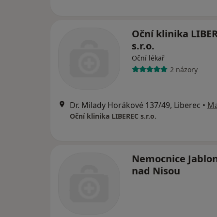
Oční klinika LIBE
s.r.o.
Oční lékař
2 názory
Dr. Milady Horákové 137/49, Liberec
•
M
Oční klinika LIBEREC s.r.o.
Nemocnice Jablo
nad Nisou