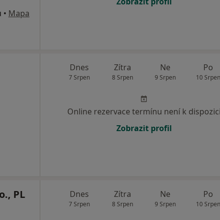
Zobrazit profil
u
•
Mapa
Dnes
Zítra
Ne
Po
7 Srpen
8 Srpen
9 Srpen
10 Srpe
Online rezervace termínu není k dispozic
Zobrazit profil
o., PL
Dnes
Zítra
Ne
Po
7 Srpen
8 Srpen
9 Srpen
10 Srpe