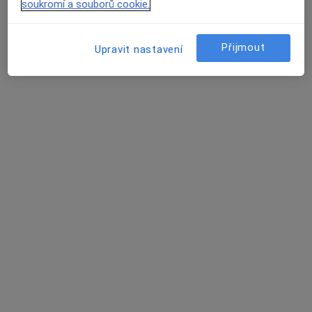
soukromí a souborů cookie.
Stromovka 369/3A, Liberec
•
Mapa
Ordborný lékař neurolog+rehabilitační
Přijmout
Upravit nastavení
Tento specialista nenabízí online rezervaci termínu na této adrese.
Rezervovat termín
MUDr. Petra Šourková
Neurolog
7 názorů
Husova 10, Liberec
•
Mapa