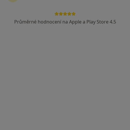
Průměrné hodnocení na Apple a Play Store 4.5
MUDr. Jan Dienelt
Neurolog
Husova 10, Liberec
•
Mapa
Krajská Nemocnice Liberec a.s. - Neurologie
Tento specialista nenabízí online rezervaci termínu na této adrese.
Rezervovat termín