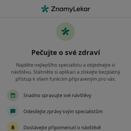
Hla
Neurolog • Liberec, liberecký
Filtry
Mapa
Neurolog Liberec
Pečujte o své zdraví
Jak řadíme výsledky vyhledávání?
Najděte nejlepšího specialistu a objednejte si
návštěvu. Stáhněte si aplikaci a získejte bezplatný
Jakou pojišťovnu máte?
přístup k všem funkcím připraveným pro vás:
Oborová zdravotní pojišťovna
Vojenská zdravo
Snadno spravujte své návštěvy
Odesílejte zprávy svým specialistům
Dostávejte připomenutí o návštěvě