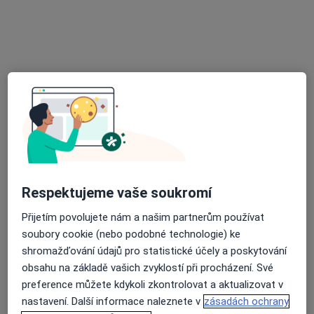
Neurolog
48 názorů
Klášterní 117/2, Liberec
•
Mapa
Odborný lékař neurolog
Tento specialista nenabízí online rezervaci termínu na této adrese.
Rezervovat termín
Respektujeme vaše soukromí
Přijetím povolujete nám a našim partnerům používat
soubory cookie (nebo podobné technologie) ke
shromažďování údajů pro statistické účely a poskytování
obsahu na základě vašich zvyklostí při procházení. Své
MUDr. Jiří Netušil
preference můžete kdykoli zkontrolovat a aktualizovat v
Neurolog
nastavení. Další informace naleznete v
zásadách ochrany
4 názory