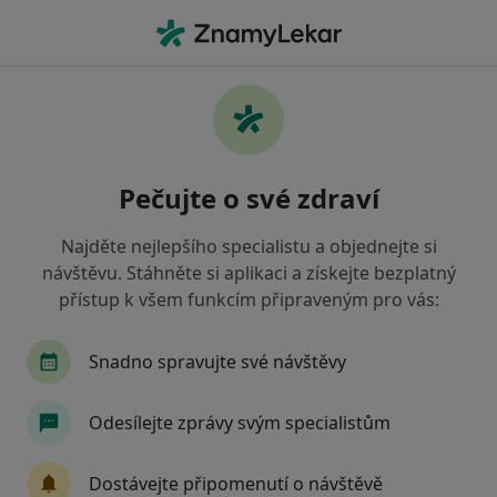
Hla
Veterinář • Liberec, liberecký
Filtry
Mapa
Veterinář Liberec
Pečujte o své zdraví
Jak řadíme výsledky vyhledávání?
Najděte nejlepšího specialistu a objednejte si
návštěvu. Stáhněte si aplikaci a získejte bezplatný
přístup k všem funkcím připraveným pro vás:
Snadno spravujte své návštěvy
Odesílejte zprávy svým specialistům
MVDr. Petr Krobot
Veterinář
Dostávejte připomenutí o návštěvě