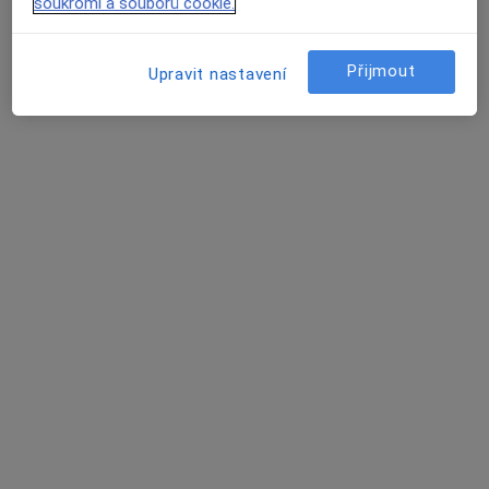
soukromí a souborů cookie.
Tento specialista nenabízí online rezervaci termínu na této adrese.
Rezervovat termín
Přijmout
Upravit nastavení
Veterinární Ordinace Rochlice NULL
Veterinář
Hodkovická 7/52, Liberec
•
Mapa
Ordinace
Tento specialista nenabízí online rezervaci termínu na této adrese.
Rezervovat termín