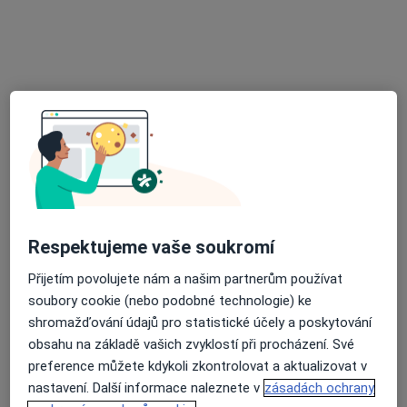
Na Zaprazi 390, Liberec
•
Mapa
Veterinární klinika NISA
Tento specialista nenabízí online rezervaci termínu na této adrese.
Rezervovat termín
Respektujeme vaše soukromí
Přijetím povolujete nám a našim partnerům používat
MVDr. Marek Bedrník
soubory cookie (nebo podobné technologie) ke
Veterinář
shromažďování údajů pro statistické účely a poskytování
13 názorů
obsahu na základě vašich zvyklostí při procházení. Své
preference můžete kdykoli zkontrolovat a aktualizovat v
U Nisy 4902/18, Jablonec nad Nisou
•
Mapa
nastavení. Další informace naleznete v
zásadách ochrany
Ordinace