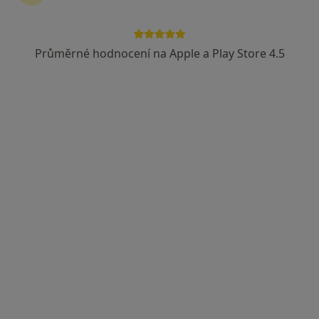
8 názorů
Wolkerova 275/5, Liberec
•
Mapa
Ordinace
Průměrné hodnocení na Apple a Play Store 4.5
Tento specialista nenabízí online rezervaci termínu na této adrese.
Rezervovat termín
MVDr. Jan Minárik
Veterinář
1 názor