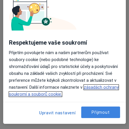
GENNET, s.r.o.
·
Více
Gynekolog, Genetik, Ostatní
Průměrné hodnocení na Apple a Play Store 4.5
53 názorů
Liliová 1, Liberec
•
Mapa
GENNET, s.r.o.
Respektujeme vaše soukromí
Tato klinika nemá specialisty s dostupnými termíny v online kalendáři
Přijetím povolujete nám a našim partnerům používat
Zobrazit profil
soubory cookie (nebo podobné technologie) ke
shromažďování údajů pro statistické účely a poskytování
obsahu na základě vašich zvyklostí při procházení. Své
preference můžete kdykoli zkontrolovat a aktualizovat v
nastavení. Další informace naleznete v
zásadách ochrany
soukromí a souborů cookie.
Přijmout
Upravit nastavení
Poliklinika Železný Brod, s.r.o.