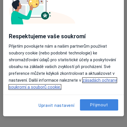
Jarní 53 468, Železný Brod
•
Mapa
Poliklinika Železný Brod, s.r.o.
Tato klinika nemá specialisty s dostupnými termíny v online kalendáři
Zobrazit profil
Respektujeme vaše soukromí
Přijetím povolujete nám a našim partnerům používat
soubory cookie (nebo podobné technologie) ke
shromažďování údajů pro statistické účely a poskytování
obsahu na základě vašich zvyklostí při procházení. Své
preference můžete kdykoli zkontrolovat a aktualizovat v
nastavení. Další informace naleznete v
zásadách ochrany
soukromí a souborů cookie.
Centrum zdraví - rehabilitace, s.r.o.
Přijmout
Upravit nastavení
Adresa 1
Adresa 2