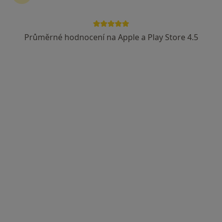
Průměrné hodnocení na Apple a Play Store 4.5
MUDr. Stegerová s.r.o.
Psychiatr, Sexuolog
Tázlerova 747, Turnov
•
Mapa
MUDr. Stegerová s.r.o.
Tato klinika nemá specialisty s dostupnými termíny v online kalendáři
Zobrazit profil