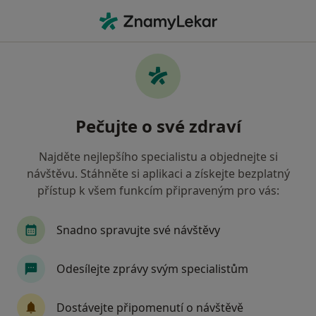
Hla
Turnov, liberecký
Filtry
• 1
Mapa
Turnov
Pečujte o své zdraví
Jak řadíme výsledky vyhledávání?
Najděte nejlepšího specialistu a objednejte si
návštěvu. Stáhněte si aplikaci a získejte bezplatný
Jakého specialistu hledáte?
přístup k všem funkcím připraveným pro vás:
Chirurg
Gynekolog
Internista
Prakti
Snadno spravujte své návštěvy
Odesílejte zprávy svým specialistům
Dostávejte připomenutí o návštěvě