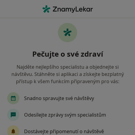
Hla
Kolín, středočeský
Filtry
• 1
Mapa
Kolín
Pečujte o své zdraví
Jak řadíme výsledky vyhledávání?
Najděte nejlepšího specialistu a objednejte si
návštěvu. Stáhněte si aplikaci a získejte bezplatný
Jakého specialistu hledáte?
přístup k všem funkcím připraveným pro vás:
Chirurg
Internista
Fyzioterapeut
Dia
Snadno spravujte své návštěvy
Odesílejte zprávy svým specialistům
Dostávejte připomenutí o návštěvě