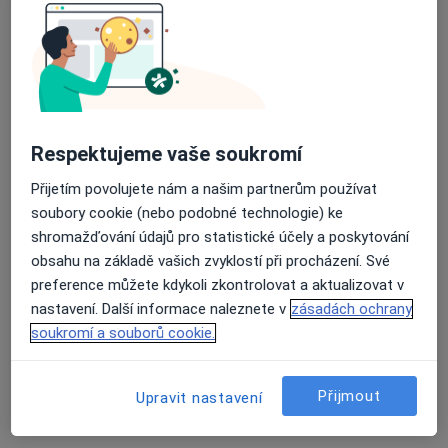
Průmyslová zóna Kolín-Ovčáry, Kolín
•
Mapa
KARDIA s.r.o.-Výrobní areál TPCA Czech
Tato klinika nemá specialisty s dostupnými termíny v online kalendáři
Zobrazit profil
Respektujeme vaše soukromí
Přijetím povolujete nám a našim partnerům používat
soubory cookie (nebo podobné technologie) ke
shromažďování údajů pro statistické účely a poskytování
obsahu na základě vašich zvyklostí při procházení. Své
preference můžete kdykoli zkontrolovat a aktualizovat v
nastavení. Další informace naleznete v
zásadách ochrany
soukromí a souborů cookie.
INSPAMED KH, s.r.o.
Náměstí Národního odboje 692, Kutná Hora
•
Mapa
Přijmout
Upravit nastavení
INSPAMED KH, s.r.o.
Tato klinika nemá specialisty s dostupnými termíny v online kalendáři