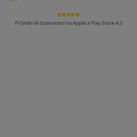
Průměrné hodnocení na Apple a Play Store 4.5
Terapie v Kolíně
Psycholog, Psychoterapeut
U Křižovatky 608, Kolín
•
Mapa
Terapie v Kolíně
Tato klinika nemá specialisty s dostupnými termíny v online kalendáři
Zobrazit profil