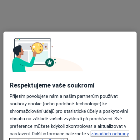
Diagnostik
Teplice
•
Mapa
Ordinace
Tento specialista nenabízí online rezervaci termínu na této adrese.
Rezervovat termín
Respektujeme vaše soukromí
Přijetím povolujete nám a našim partnerům používat
soubory cookie (nebo podobné technologie) ke
shromažďování údajů pro statistické účely a poskytování
Petra Havlová
obsahu na základě vašich zvyklostí při procházení. Své
Diagnostik
preference můžete kdykoli zkontrolovat a aktualizovat v
nastavení. Další informace naleznete v
zásadách ochrany
Teplice
•
Mapa