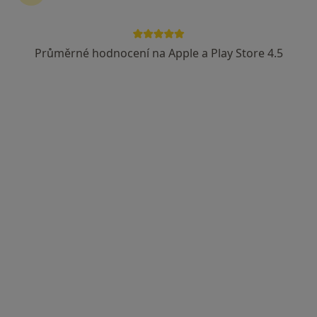
MUDr. Jan Rokyta
Diagnostik, Praktický lékař
Průměrné hodnocení na Apple a Play Store 4.5
18 názorů
Loučná 112, Lom
•
Mapa
Ord. praktického lékaře pro dospělé
Tento specialista nenabízí online rezervaci termínu na této adrese.
Rezervovat termín
Přemysl Pavelčík