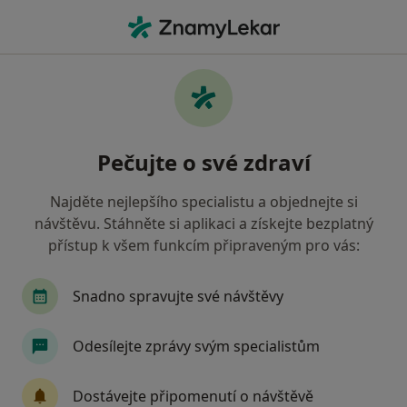
Hla
Diagnostik • Teplice, ústecký
Filtry
Mapa
Diagnostik Teplice
Pečujte o své zdraví
Jak řadíme výsledky vyhledávání?
Najděte nejlepšího specialistu a objednejte si
návštěvu. Stáhněte si aplikaci a získejte bezplatný
Jakou pojišťovnu máte?
přístup k všem funkcím připraveným pro vás:
Snadno spravujte své návštěvy
Odesílejte zprávy svým specialistům
Dostávejte připomenutí o návštěvě