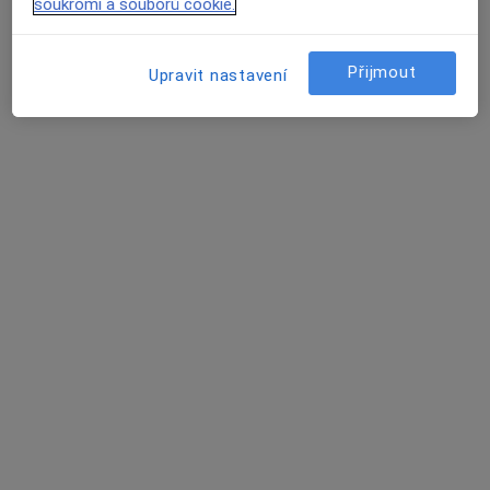
soukromí a souborů cookie.
Ordinace
Tento specialista nenabízí online rezervaci termínu na této adrese.
Přijmout
Upravit nastavení
Rezervovat termín
Miroslava Kellerová
Diagnostik
Teplice
•
Mapa
Ordinace
Tento specialista nenabízí online rezervaci termínu na této adrese.