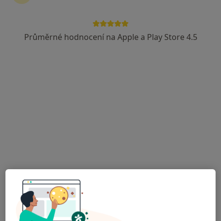
Průměrné hodnocení na Apple a Play Store 4.5
MUDr. Martina Poláčková
Psychiatr
12 názorů
U Hráze 6, Praha
•
Mapa
Psychiatrická ambulance
Tento specialista nenabízí online rezervaci termínu na této adrese.
Rezervovat termín