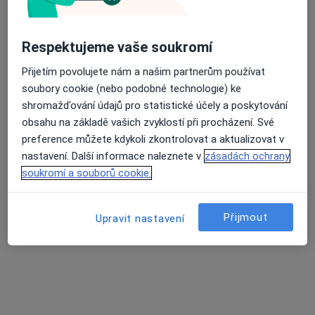
MUDr. Pavla Zemková
Respektujeme vaše soukromí
Psychiatr
12 názorů
Přijetím povolujete nám a našim partnerům používat
Plaňanská 573/1, Praha
•
Mapa
soubory cookie (nebo podobné technologie) ke
Poliklinika Malešice
shromažďování údajů pro statistické účely a poskytování
obsahu na základě vašich zvyklostí při procházení. Své
Tento specialista nenabízí online rezervaci termínu na této adrese.
preference můžete kdykoli zkontrolovat a aktualizovat v
nastavení. Další informace naleznete v
zásadách ochrany
Rezervovat termín
soukromí a souborů cookie.
Přijmout
Upravit nastavení