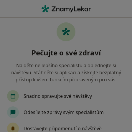
Hla
Psychiatr • Prague 21, Praha, hl město Praha
Filtry
Mapa
Psychiatr, Prague 21, Praha
Pečujte o své zdraví
Jak řadíme výsledky vyhledávání?
Najděte nejlepšího specialistu a objednejte si
návštěvu. Stáhněte si aplikaci a získejte bezplatný
Jakou pojišťovnu máte?
přístup k všem funkcím připraveným pro vás:
Všeobecná zdravotní pojišťovna
Zdravotní poj
Snadno spravujte své návštěvy
Odesílejte zprávy svým specialistům
Dostávejte připomenutí o návštěvě