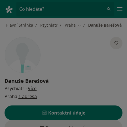
Hla
Co hledáte?
Hlavní Stránka
Psychiatr
Praha
Danuše Barešová
Změna města
Danuše Barešová
o specializacích
Psychiatr
·
Více
Praha
1 adresa
Kontaktní údaje