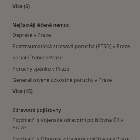
Více (6)
Více v kategorii: Psychiatři v okolí
Nejčastěji léčené nemoci
Deprese v Praze
Posttraumatická stresová porucha (PTSD) v Praze
Sociální fobie v Praze
Poruchy spánku v Praze
Generalizované úzkostné poruchy v Praze
Více (15)
Více v kategorii: Nejčastěji léčené nemoci
Zdravotní pojišťovny
Psychiatři s Vojenská zdravotní pojišťovna ČR v
Praze
Psychiatři s Oborová zdravotní pojišťovna v Praze