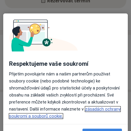
Rezervovat termín
Ceník
Adresy
Názory pacientů
Ceník
Informace o službách a cenách nejsou k dispozici
Tento specialista ještě nepřidával žádné informace o
Respektujeme vaše soukromí
svých službách.
Přijetím povolujete nám a našim partnerům používat
soubory cookie (nebo podobné technologie) ke
shromažďování údajů pro statistické účely a poskytování
obsahu na základě vašich zvyklostí při procházení. Své
Adresa
preference můžete kdykoli zkontrolovat a aktualizovat v
nastavení. Další informace naleznete v
zásadách ochrany
Ordinace
soukromí a souborů cookie.
Praha