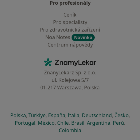
Pro profesionály
Ceník
Pro specialisty
Pro zdravotnická zařízení
Noa Notes
Novinka
Centrum nápovědy
Kontakt
ZnamyLekar - Hlavní stránka
ZnanyLekarz Sp. z o.o.
ul. Kolejowa 5/7
01-217 Warszawa, Polska
se otevře v nové záložce
se otevře v nové záložce
se otevře v nové záložce
se otevře v nové záložce
se otevře v 
se o
Polska
,
Türkiye
,
España
,
Italia
,
Deutschland
,
Česko
,
se otevře v nové záložce
se otevře v nové záložce
se otevře v nové záložce
se otevře v nové záložc
se otevře v 
se ote
Portugal
,
México
,
Chile
,
Brasil
,
Argentina
,
Perú
,
se otevře v nové záložce
Colombia