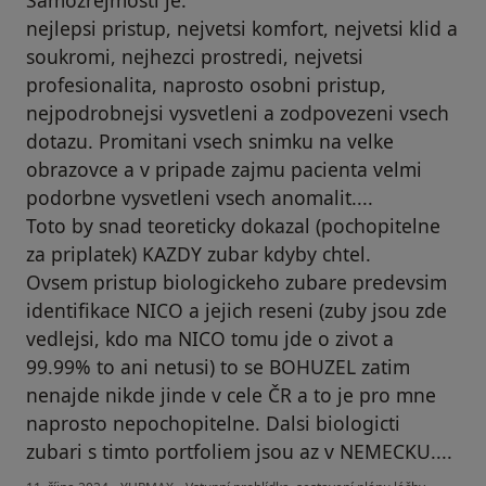
nejlepsi pristup, nejvetsi komfort, nejvetsi klid a
soukromi, nejhezci prostredi, nejvetsi
profesionalita, naprosto osobni pristup,
nejpodrobnejsi vysvetleni a zodpovezeni vsech
dotazu. Promitani vsech snimku na velke
obrazovce a v pripade zajmu pacienta velmi
podorbne vysvetleni vsech anomalit....
Toto by snad teoreticky dokazal (pochopitelne
za priplatek) KAZDY zubar kdyby chtel.
Ovsem pristup biologickeho zubare predevsim
identifikace NICO a jejich reseni (zuby jsou zde
vedlejsi, kdo ma NICO tomu jde o zivot a
99.99% to ani netusi) to se BOHUZEL zatim
nenajde nikde jinde v cele ČR a to je pro mne
naprosto nepochopitelne. Dalsi biologicti
zubari s timto portfoliem jsou az v NEMECKU....