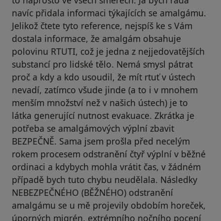
navíc přidala informaci týkajících se amalgámu.
Jelikož čtete tyto reference, nejspíš ke s Vám
dostala informace, že amalgám obsahuje
polovinu RTUTI, což je jedna z nejjedovatějších
substancí pro lidské tělo. Nemá smysl pátrat
proč a kdy a kdo usoudil, že mít rtuť v ústech
nevadí, zatímco všude jinde (a to i v mnohem
menším množství než v našich ústech) je to
látka generující nutnost evakuace. Zkrátka je
potřeba se amalgámových výplní zbavit
BEZPEČNĚ. Sama jsem prošla před necelým
rokem procesem odstranění čtyř výplní v běžné
ordinaci a kdybych mohla vrátit čas, v žádném
případě bych tuto chybu neudělala. Následky
NEBEZPEČNÉHO (BĚŽNÉHO) odstranění
amalgámu se u mě projevily obdobím horeček,
úporných migrén, extrémního nočního pocení