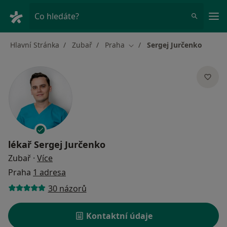
Hla
Co hledáte?
Hlavní Stránka
Zubař
Praha
Sergej Jurčenko
Změna města
lékař
Sergej Jurčenko
o specializacích
Zubař
·
Více
Praha
1 adresa
30 názorů
Kontaktní údaje