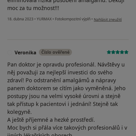
moc za tu možnost!!!
podle názoru uživatele V
18. dubna 2023
•
YURMAX
•
Fotokompozitní výplň
•
Nahlásit zneužití
Veronika
Číslo ověřené
V
Pan doktor je opravdu profesionál. Návštěvy u
něj považuji za nejlepší investici do svého
zdraví! Po odstranění amalgámů a nápravy
panem doktorem se cítím jako vyměněná. Jeho
postupy jsou na velmi vysoké úrovni a stejně
tak přístup k pacientovi i jednání! Stejně tak
kolegyně.
A ještě příjemné a hezké prostředí.
Moc bych si přála více takových profesionálů i v
jiných lékařských oborech.