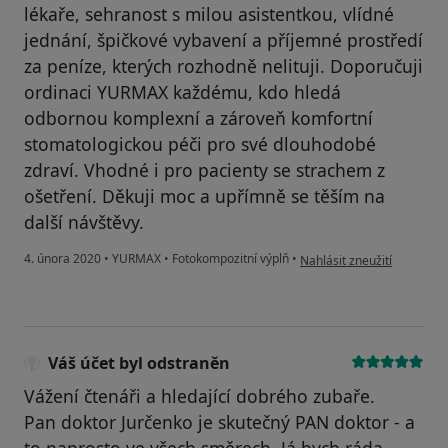
lékaře, sehranost s milou asistentkou, vlídné
jednání, špičkové vybavení a příjemné prostředí
za peníze, kterých rozhodně nelituji. Doporučuji
ordinaci YURMAX každému, kdo hledá
odbornou komplexní a zároveň komfortní
stomatologickou péči pro své dlouhodobé
zdraví. Vhodné i pro pacienty se strachem z
ošetření. Děkuji moc a upřímně se těším na
další návštěvy.
podle názoru uživatele Jit
4. února 2020
•
YURMAX
•
Fotokompozitní výplň
•
Nahlásit zneužití
Váš účet byl odstraněn
Vážení čtenáři a hledající dobrého zubaře.
Pan doktor Jurčenko je skutečný PAN doktor - a
to naprosto ve všech směrech. Já bych ráda