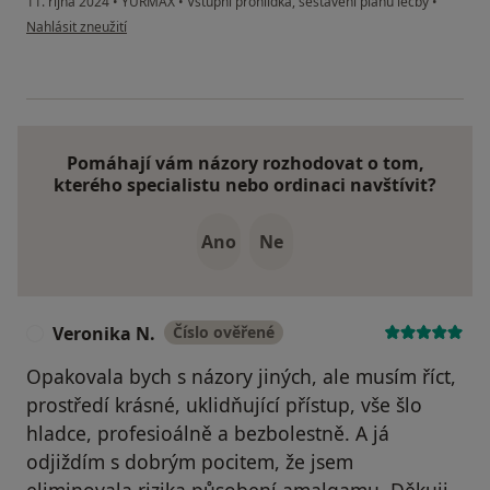
11. října 2024
•
YURMAX
•
Vstupní prohlídka, sestavení plánu léčby
•
podle názoru uživatele GA
Nahlásit zneužití
Pomáhají vám názory rozhodovat o tom,
kterého specialistu nebo ordinaci navštívit?
Ano
Ne
Veronika N.
Číslo ověřené
V
Opakovala bych s názory jiných, ale musím říct,
prostředí krásné, uklidňující přístup, vše šlo
hladce, profesioálně a bezbolestně. A já
odjiždím s dobrým pocitem, že jsem
eliminovala rizika působení amalgamu. Děkuji