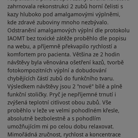
zahrnovala rekonstrukci 2 zubů horní čelisti s
kazy hluboko pod amalgamovými výplněmi,
kde zdravé zuboviny mnoho nezbývalo.
Odstranění amalgamových výplní dle protokolu
IAOMT bez toxické zátěže proběhlo dle popisu
na webu, a příjemně překvapilo rychlostí a
komfortem pro pacienta. Většina ze 2 hodin
návštěvy byla věnována ošetření kazů, tvorbě
fotokompozitních výplní a dobudování
chybějících částí zubů do funkčního tvaru.
Výsledkem návštěvy jsou 2 "nové" bílé a plně
funkční stoličky. Pryč je nepříjemné trnutí i
zvýšená teplotní citlivost obou zubů. Vše
proběhlo v leže ve velmi pohodlném křesle,
absolutně bezbolestně a s pohodlím
umožňujícím mi po celou dobu relaxovat.
Mimořádná zručnost, rychlost a koncentrace