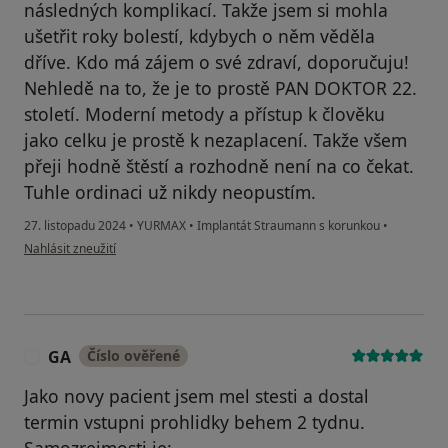
následných komplikací. Takže jsem si mohla
ušetřit roky bolestí, kdybych o něm věděla
dříve. Kdo má zájem o své zdraví, doporučuju!
Nehledě na to, že je to prostě PAN DOKTOR 22.
století. Moderní metody a přístup k člověku
jako celku je prostě k nezaplacení. Takže všem
přeji hodně štěstí a rozhodně není na co čekat.
Tuhle ordinaci už nikdy neopustím.
27. listopadu 2024
•
YURMAX
•
Implantát Straumann s korunkou
•
podle názoru uživatele Patricie Váchová
Nahlásit zneužití
GA
Číslo ověřené
G
Jako novy pacient jsem mel stesti a dostal
termin vstupni prohlidky behem 2 tydnu.
Samozrejmosti je: