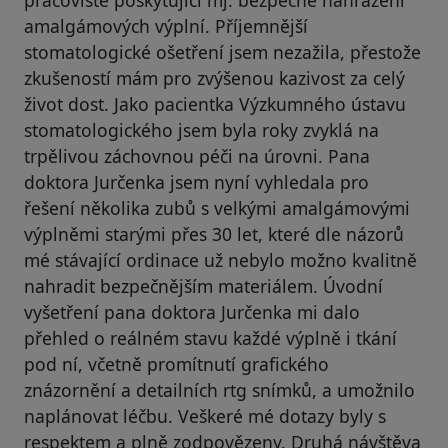
amalgámových výplní. Příjemnější
stomatologické ošetření jsem nezažila, přestože
zkušeností mám pro zvýšenou kazivost za celý
život dost. Jako pacientka Výzkumného ústavu
stomatologického jsem byla roky zvyklá na
trpělivou záchovnou péči na úrovni. Pana
doktora Jurčenka jsem nyní vyhledala pro
řešení několika zubů s velkými amalgámovými
výplněmi starými přes 30 let, které dle názorů
mé stávající ordinace už nebylo možno kvalitně
nahradit bezpečnějším materiálem. Úvodní
vyšetření pana doktora Jurčenka mi dalo
přehled o reálném stavu každé výplně i tkání
pod ní, včetně promítnutí grafického
znázornění a detailních rtg snímků, a umožnilo
naplánovat léčbu. Veškeré mé dotazy byly s
respektem a plně zodpovězeny. Druhá návštěva