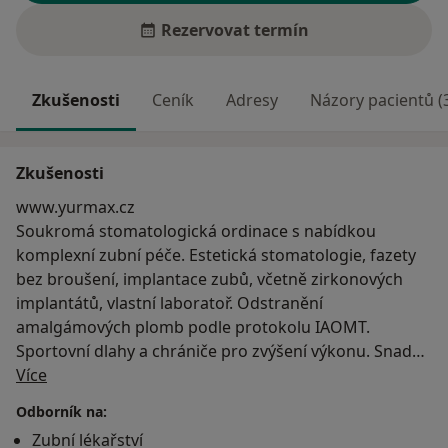
Rezervovat termín
Zkušenosti
Ceník
Adresy
Názory pacientů (
Zkušenosti
www.yurmax.cz
Soukromá stomatologická ordinace s nabídkou
komplexní zubní péče. Estetická stomatologie, fazety
bez broušení, implantace zubů, včetně zirkonových
implantátů, vlastní laboratoř. Odstranění
amalgámových plomb podle protokolu IAOMT.
Sportovní dlahy a chrániče pro zvýšení výkonu. Snadné
O mně
parkování před budovou.
Více
Vzděláni:
Odborník na:
-Samarská státní lékařská univerzita, Stomatologická
Zubní lékařství
fakulta. Pregraduální studium v oboru „Zubní