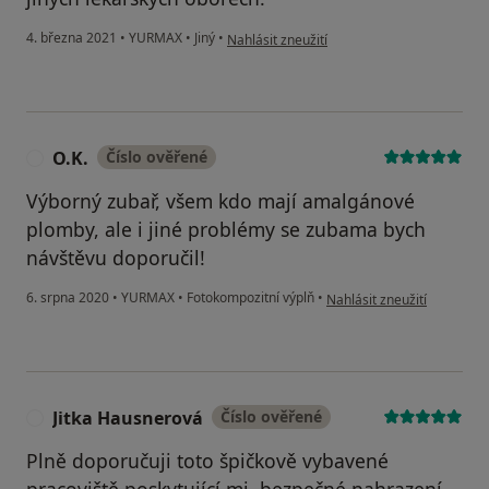
podle názoru uživatele Veronika
4. března 2021
•
YURMAX
•
Jiný
•
Nahlásit zneužití
O.K.
Číslo ověřené
O
Výborný zubař, všem kdo mají amalgánové
plomby, ale i jiné problémy se zubama bych
návštěvu doporučil!
podle názoru uživatele O.K
6. srpna 2020
•
YURMAX
•
Fotokompozitní výplň
•
Nahlásit zneužití
Jitka Hausnerová
Číslo ověřené
J
Plně doporučuji toto špičkově vybavené
pracoviště poskytující mj. bezpečné nahrazení