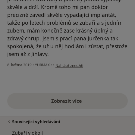
skvěle a drží. Kromě toho mi pan doktor
precizně zavedl skvěle vypadající implantát,
takže po letech problémů se zubaři a s jedním
zubem, mám konečně zase krásný úplný a
zdravý chrup. Jsem s prací pana Jurčenka tak
spokojená, že už u něj hodlám i zůstat, přestože
jsem až z Jihlavy.
podle názoru uživatele Váš účet byl odstraněn
8. května 2019
•
YURMAX
•
•
Nahlásit zneužití
Zobrazit více
výše uvedené názory
Související vyhledávání
Zubaři v okolí