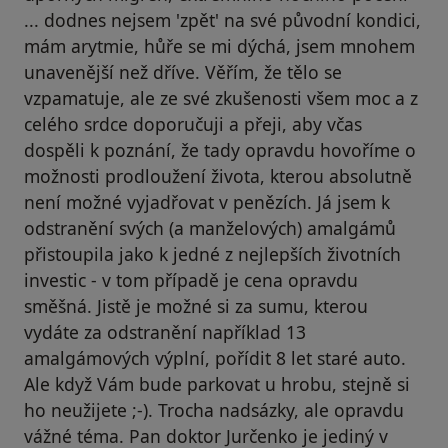
... dodnes nejsem 'zpět' na své původní kondici,
mám arytmie, hůře se mi dýchá, jsem mnohem
unavenější než dříve. Věřím, že tělo se
vzpamatuje, ale ze své zkušenosti všem moc a z
celého srdce doporučuji a přeji, aby včas
dospěli k poznání, že tady opravdu hovoříme o
možnosti prodloužení života, kterou absolutně
není možné vyjadřovat v penězích. Já jsem k
odstranění svých (a manželových) amalgámů
přistoupila jako k jedné z nejlepších životních
investic - v tom případě je cena opravdu
směšná. Jistě je možné si za sumu, kterou
vydáte za odstranění například 13
amalgámových výplní, pořídit 8 let staré auto.
Ale když Vám bude parkovat u hrobu, stejně si
ho neužijete ;-). Trocha nadsázky, ale opravdu
vážné téma. Pan doktor Jurčenko je jediný v