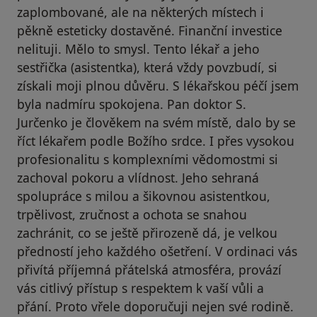
zaplombované, ale na některých místech i
pěkně esteticky dostavěné. Finanční investice
nelituji. Mělo to smysl. Tento lékař a jeho
sestřička (asistentka), která vždy povzbudí, si
získali moji plnou důvěru. S lékařskou péčí jsem
byla nadmíru spokojena. Pan doktor S.
Jurčenko je člověkem na svém místě, dalo by se
říct lékařem podle Božího srdce. I přes vysokou
profesionalitu s komplexními vědomostmi si
zachoval pokoru a vlídnost. Jeho sehraná
spolupráce s milou a šikovnou asistentkou,
trpělivost, zručnost a ochota se snahou
zachránit, co se ještě přirozeně dá, je velkou
předností jeho každého ošetření. V ordinaci vás
přivítá příjemná přátelská atmosféra, provází
vás citlivý přístup s respektem k vaší vůli a
přání. Proto vřele doporučuji nejen své rodině.