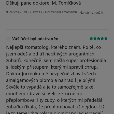
Děkuji pane doktore. M. Tomíčková
podle názoru uživatele V
9. června 2019
•
YURMAX
•
Odstranění amalgámu
•
Nahlásit zneužití
Váš účet byl odstraněn
Nejlepší stomatolog, kterého znám. Po té, co
jsem odešla od tří necitlivých arogantních
zubařů, konečně jsem našla super profesionála
s lidským přístupem, který mi spravil chrup.
Doktor Jurčenko mě bezpečně zbavil všech
amalgámových plomb a nahradil je bílými.
Skvěle to vypadá a je to samozřejmě také
mnohem zdravější. Velice zručně mi
přeplomboval i ty zuby, o kterých mi předešlá
zubařka říkala, že přeplombovat už nejdou. Už
je to témeř dva roky a plomby pořád vypadají