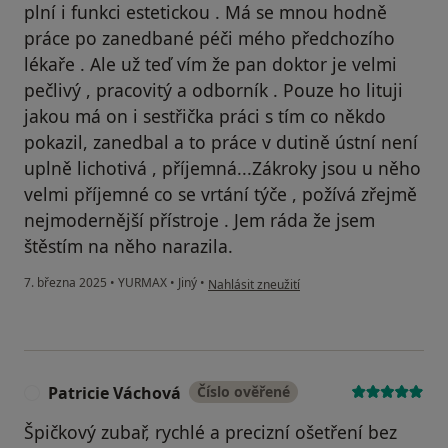
plní i funkci estetickou . Má se mnou hodně
práce po zanedbané péči mého předchozího
lékaře . Ale už teď vím že pan doktor je velmi
pečlivý , pracovitý a odborník . Pouze ho lituji
jakou má on i sestřička práci s tím co někdo
pokazil, zanedbal a to práce v dutině ústní není
uplně lichotivá , příjemná...Zákroky jsou u něho
velmi příjemné co se vrtání týče , požívá zřejmě
nejmodernější přístroje . Jem ráda že jsem
štěstím na něho narazila.
podle názoru uživatele LB
7. března 2025
•
YURMAX
•
Jiný
•
Nahlásit zneužití
Patricie Váchová
Číslo ověřené
P
Špičkový zubař, rychlé a precizní ošetření bez