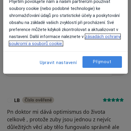
Přijetím povolujete nám a našim partnerům používat
Recenze pacientů jsou pro nás důležité.
soubory cookie (nebo podobné technologie) ke
Specialisté nemají možnost zaplatit za
shromažďování údajů pro statistické účely a poskytování
odstranění nebo změnu recenze pacienta.
obsahu na základě vašich zvyklostí při procházení. Své
Další informace o názorech
Další informace.
preference můžete kdykoli zkontrolovat a aktualizovat v
nastavení. Další informace naleznete v
zásadách ochrany
soukromí a souborů cookie.
Přijmout
Upravit nastavení
Hledejte v názorech
LB
Číslo ověřené
L
Pn doktor mi dává optimismus do života
celkově , protože zuby jsou jednou z nejvíc
důležitých věcí aby tělo fungovalo správně ale