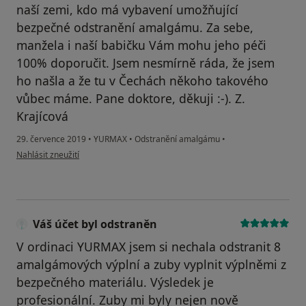
naší zemi, kdo má vybavení umožňující
bezpečné odstranění amalgámu. Za sebe,
manžela i naší babičku Vám mohu jeho péči
100% doporučit. Jsem nesmírně ráda, že jsem
ho našla a že tu v Čechách někoho takového
vůbec máme. Pane doktore, děkuji :-). Z.
Krajícová
29. července 2019
•
YURMAX
•
Odstranění amalgámu
•
podle názoru uživatele Váš účet byl odstraněn
Nahlásit zneužití
Váš účet byl odstraněn
V ordinaci YURMAX jsem si nechala odstranit 8
amalgámových výplní a zuby vyplnit výplněmi z
bezpečného materiálu. Výsledek je
profesionální. Zuby mi byly nejen nově