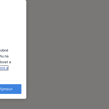
dobné
ahu na
lovat a
omí a
řijmout