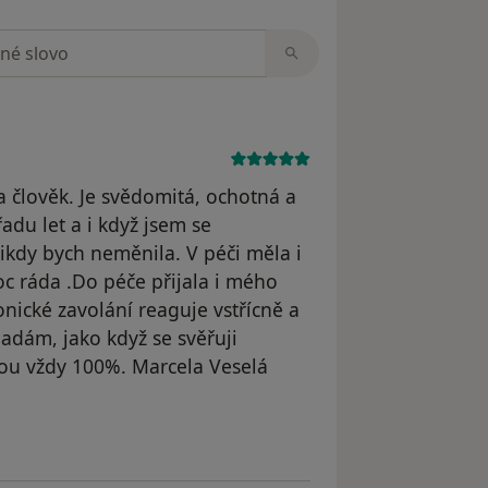
zorech
a člověk. Je svědomitá, ochotná a
řadu let a i když jsem se
ikdy bych neměnila. V péči měla i
c ráda .Do péče přijala i mého
fonické zavolání reaguje vstřícně a
padám, jako když se svěřuji
jsou vždy 100%. Marcela Veselá
traněn