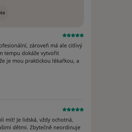
Ne
fesionální, zároveň má ale citlivý
ím tempu dokáže vytvořit
že je mou praktickou lékařkou, a
dstraněn
i mít! Je lidská, vždy ochotná,
našimi dětmi. Zbytečně neordinuje