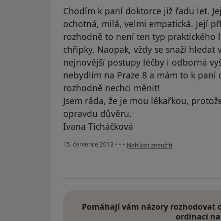
Chodím k paní doktorce již řadu let. Jej
ochotná, milá, velmi empatická. Její př
rozhodně to není ten typ praktického l
chřipky. Naopak, vždy se snaží hledat 
nejnovější postupy léčby i odborná vyš
nebydlím na Praze 8 a mám to k paní
rozhodně nechci měnit!
Jsem ráda, že je mou lékařkou, protož
opravdu důvěru.
Ivana Ticháčková
podle názoru uživatele Váš účet b
15. července 2013
•
•
•
Nahlásit zneužití
Pomáhají vám názory rozhodovat o 
ordinaci na