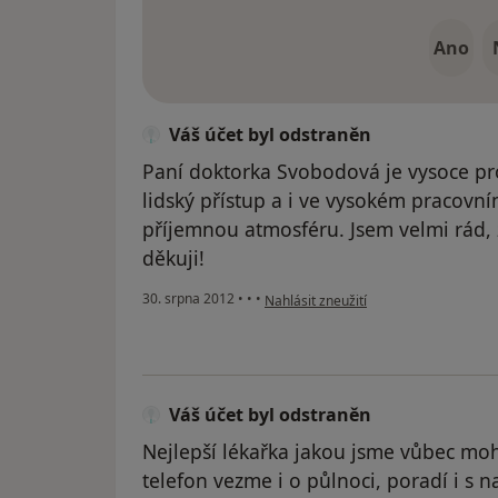
Ano
Váš účet byl odstraněn
Paní doktorka Svobodová je vysoce pro
lidský přístup a i ve vysokém pracovn
příjemnou atmosféru. Jsem velmi rád, 
děkuji!
podle názoru uživatele Váš účet byl o
30. srpna 2012
•
•
•
Nahlásit zneužití
Váš účet byl odstraněn
Nejlepší lékařka jakou jsme vůbec mohl
telefon vezme i o půlnoci, poradí i s 