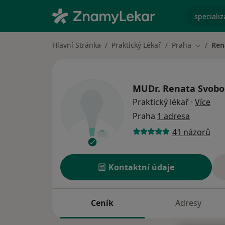
specializ
Hlavní Stránka
Praktický Lékař
Praha
Ren
Změna m
MUDr.
Renata Svob
o sp
Praktický lékař
·
Více
Praha
1 adresa
41 názorů
Kontaktní údaje
Ceník
Adresy