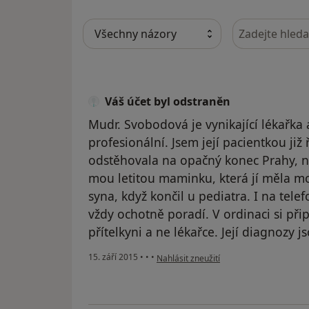
Hledejte v ná
Váš účet byl odstraněn
Mudr. Svobodová je vynikající lékařka 
profesionální. Jsem její pacientkou již 
odstěhovala na opačný konec Prahy, n
mou letitou maminku, která jí měla mo
syna, když končil u pediatra. I na tele
vždy ochotně poradí. V ordinaci si při
přítelkyni a ne lékařce. Její diagnozy 
podle názoru uživatele Váš účet byl ods
15. září 2015
•
•
•
Nahlásit zneužití