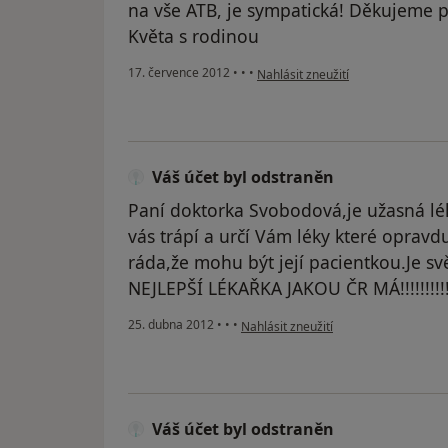
na vše ATB, je sympatická! Děkujeme pa
Květa s rodinou
podle názoru uživatele Váš účet b
17. července 2012
•
•
•
Nahlásit zneužití
Váš účet byl odstraněn
Paní doktorka Svobodová,je užasná lék
vás trápí a určí Vám léky které opra
ráda,že mohu být její pacientkou.Je sv
NEJLEPŠÍ LÉKAŘKA JAKOU ČR MÁ!!!!!!!!!!!!!
podle názoru uživatele Váš účet byl 
25. dubna 2012
•
•
•
Nahlásit zneužití
Váš účet byl odstraněn