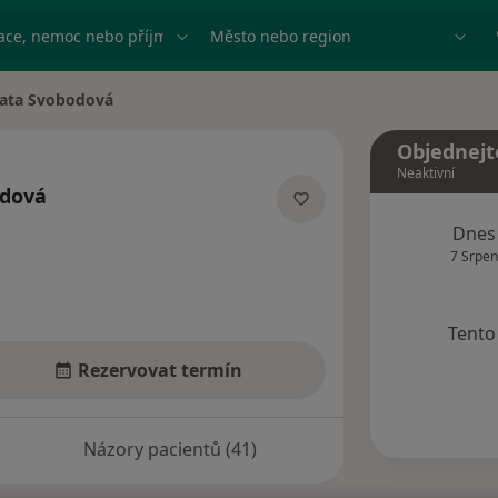
ace, nemoc nebo příjmení
Město nebo region
ata Svobodová
ěsta
Objednejt
Neaktivní
odová
ecializacích
Dnes
7 Srpen
Tento 
Rezervovat termín
Názory pacientů (41)