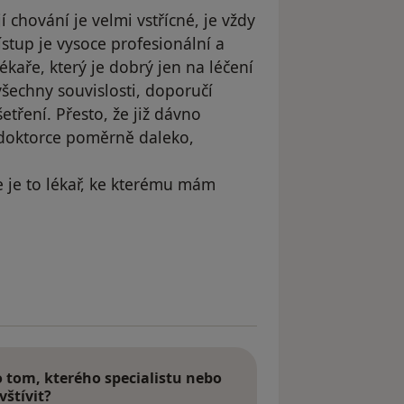
í chování je velmi vstřícné, je vždy
ístup je vysoce profesionální a
ékaře, který je dobrý jen na léčení
všechny souvislosti, doporučí
etření. Přesto, že již dávno
 doktorce poměrně daleko,
e je to lékař, ke kterému mám
yl odstraněn
tom, kterého specialistu nebo
vštívit?