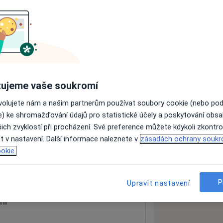
ách nejsou k dispozici
ádné informace o svých službách.
ujeme vaše soukromí
ovolujete nám a našim partnerům používat soubory cookie (nebo po
e) ke shromažďování údajů pro statistické účely a poskytování obs
ich zvyklostí při procházení. Své preference můžete kdykoli zkontro
t v nastavení. Další informace naleznete v
zásadách ochrany soukr
okie.
 mapu
 otevře v nové záložce
P
Upravit nastavení
ní