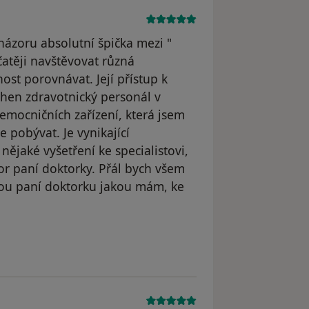
ázoru absolutní špička mezi "
atěji navštěvovat různá
st porovnávat. Její přístup k
hen zdravotnický personál v
mocničních zařízení, která jsem
 pobývat. Je vynikající
ějaké vyšetření ke specialistovi,
or paní doktorky. Přál bych všem
vou paní doktorku jakou mám, ke
yl odstraněn