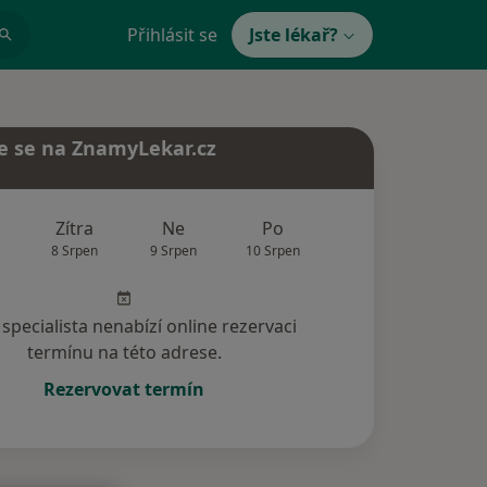
Přihlásit se
Jste lékař?
e se na ZnamyLekar.cz
Zítra
Ne
Po
Út
St
8 Srpen
9 Srpen
10 Srpen
11 Srpen
12 Srp
specialista nenabízí online rezervaci
termínu na této adrese.
Rezervovat termín