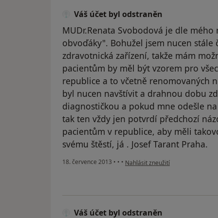
Váš účet byl odstraněn
MUDr.Renata Svobodová je dle mého n
obvoďáky". Bohužel jsem nucen stále č
zdravotnická zařízení, takže mám možno
pacientům by měl být vzorem pro všec
republice a to včetně renomovaných ne
byl nucen navštívit a drahnou dobu zde
diagnostičkou a pokud mne odešle na n
tak ten vždy jen potvrdí předchozí náz
pacientům v republice, aby měli tako
svému štěstí, já . Josef Tarant Praha.
podle názoru uživatele Váš účet b
18. července 2013
•
•
•
Nahlásit zneužití
Váš účet byl odstraněn