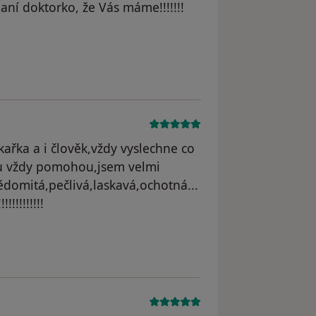
ní doktorko, že Vás máme!!!!!!!
yl odstraněn
ařka a i člověk,vždy vyslechne co
vdu vždy pomohou,jsem velmi
ědomitá,pečlivá,laskavá,ochotná...
!!!!!!!!!
odstraněn