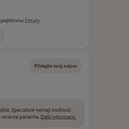
 pojišťovnu
Detaily
adrese
Přidejte svůj názor
žité. Specialisté nemají možnost
Další informace o názor
 recenze pacienta.
Další informace.