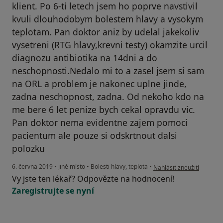
klient. Po 6-ti letech jsem ho poprve navstivil
kvuli dlouhodobym bolestem hlavy a vysokym
teplotam. Pan doktor aniz by udelal jakekoliv
vysetreni (RTG hlavy,krevni testy) okamzite urcil
diagnozu antibiotika na 14dni a do
neschopnosti.Nedalo mi to a zasel jsem si sam
na ORL a problem je nakonec uplne jinde,
zadna neschopnost, zadna. Od nekoho kdo na
me bere 6 let penize bych cekal opravdu vic.
Pan doktor nema evidentne zajem pomoci
pacientum ale pouze si odskrtnout dalsi
polozku
podle názoru uživatele V
6. června 2019
•
jiné místo
•
Bolesti hlavy, teplota
•
Nahlásit zneužití
Vy jste ten lékař? Odpovězte na hodnocení!
Zaregistrujte se nyní