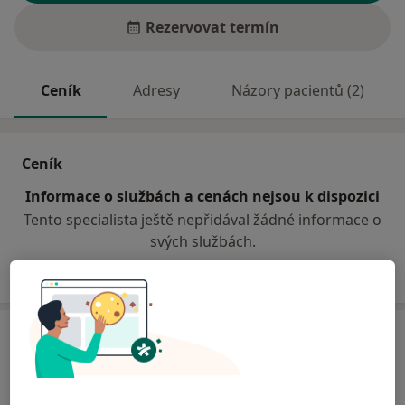
Rezervovat termín
Ceník
Adresy
Názory pacientů (2)
Ceník
Informace o službách a cenách nejsou k dispozici
Tento specialista ještě nepřidával žádné informace o
svých službách.
Adresa
Moje Ambulance
Budova A, Prosecká 851/64,
Praha
190-00