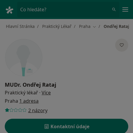
Hla
Co hledáte?
Hlavní Stránka
Praktický Lékař
Praha
Ondřej Rataj
Změna města
MUDr.
Ondřej Rataj
o specializacích
Praktický lékař
·
Více
Praha
1 adresa
2 názory
Kontaktní údaje