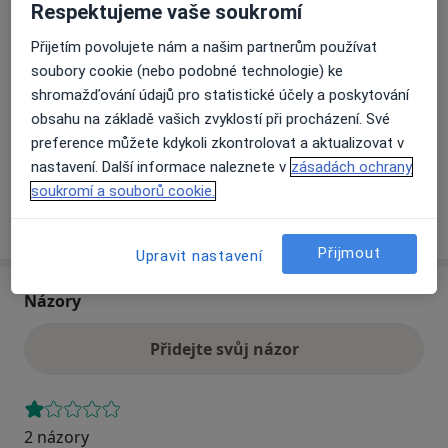
Respektujeme vaše soukromí
Přijetím povolujete nám a našim partnerům používat
Přiblížit mapu
se otevře v nové záložce
soubory cookie (nebo podobné technologie) ke
shromažďování údajů pro statistické účely a poskytování
Dostupnost
Na této adrese online kalendář není aktivní
obsahu na základě vašich zvyklostí při procházení. Své
preference můžete kdykoli zkontrolovat a aktualizovat v
Co mám v takové situaci udělat?
nastavení. Další informace naleznete v
zásadách ochrany
soukromí a souborů cookie.
Více
o adrese
Přijmout
Upravit nastavení
Názory
Přidejte svůj názor
2 názory