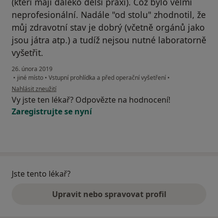
(kteří mají daleko delší praxi). Což bylo velmi
neprofesionální. Nadále "od stolu" zhodnotil, že
můj zdravotní stav je dobrý (včetně orgánů jako
jsou játra atp.) a tudíž nejsou nutné laboratorně
vyšetřit.
26. února 2019
•
jiné místo
•
Vstupní prohlídka a před operační vyšetření
•
podle názoru uživatele Váš účet byl odstraněn
Nahlásit zneužití
Vy jste ten lékař? Odpovězte na hodnocení!
Zaregistrujte se nyní
Jste tento lékař?
Upravit nebo spravovat profil