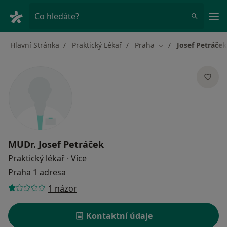
Hla
Co hledáte?
Hlavní Stránka
Praktický Lékař
Praha
Josef Petráček
Změna města
MUDr.
Josef Petráček
o specializacích
Praktický lékař
·
Více
Praha
1 adresa
1 názor
Kontaktní údaje