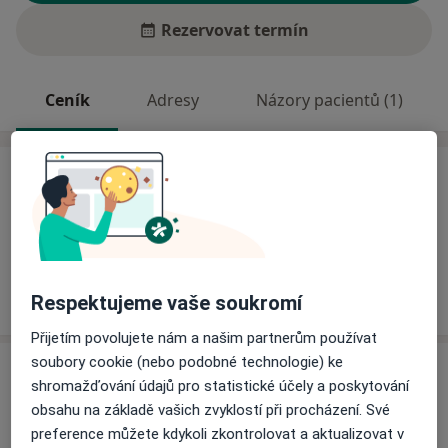
Rezervovat termín
Ceník
Adresy
Názory pacientů (1)
Ceník
Informace o službách a cenách nejsou k dispozici
Tento specialista ještě nepřidával žádné informace o
svých službách.
Respektujeme vaše soukromí
Přijetím povolujete nám a našim partnerům používat
soubory cookie (nebo podobné technologie) ke
Adresa
shromažďování údajů pro statistické účely a poskytování
obsahu na základě vašich zvyklostí při procházení. Své
Ordinace
preference můžete kdykoli zkontrolovat a aktualizovat v
Zárubova 498,
Praha