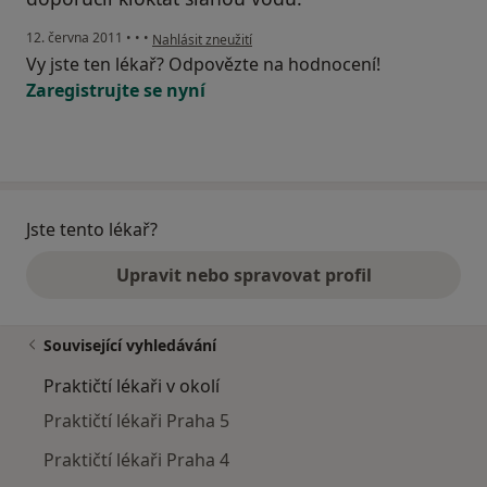
podle názoru uživatele Pacient
12. června 2011
•
•
•
Nahlásit zneužití
Vy jste ten lékař? Odpovězte na hodnocení!
Zaregistrujte se nyní
Jste tento lékař?
Upravit nebo spravovat profil
Související vyhledávání
Praktičtí lékaři v okolí
Praktičtí lékaři Praha 5
Praktičtí lékaři Praha 4