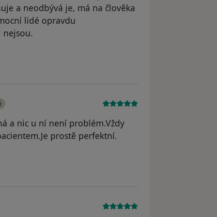
uje a neodbývá je, má na člověka
nemocní lidé opravdu
l nejsou.
odstraněn
é
 a nic u ní není problém.Vždy
cientem.Je prostě perfektní.
odstraněn