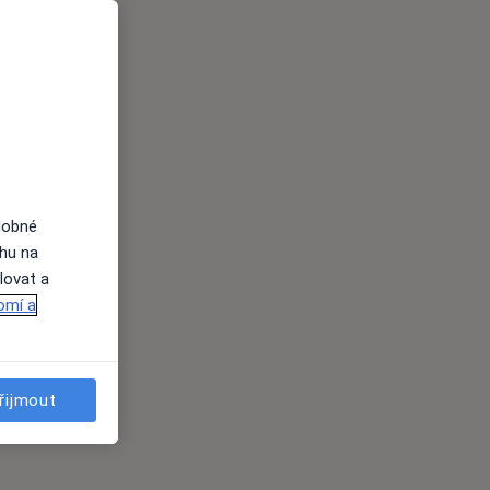
dobné
ahu na
lovat a
omí a
řijmout