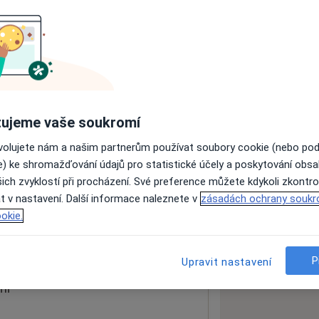
ách nejsou k dispozici
ádné informace o svých službách.
ujeme vaše soukromí
ovolujete nám a našim partnerům používat soubory cookie (nebo po
e) ke shromažďování údajů pro statistické účely a poskytování obs
ich zvyklostí při procházení. Své preference můžete kdykoli zkontro
t v nastavení. Další informace naleznete v
zásadách ochrany soukr
okie.
 mapu
 otevře v nové záložce
P
Upravit nastavení
ní