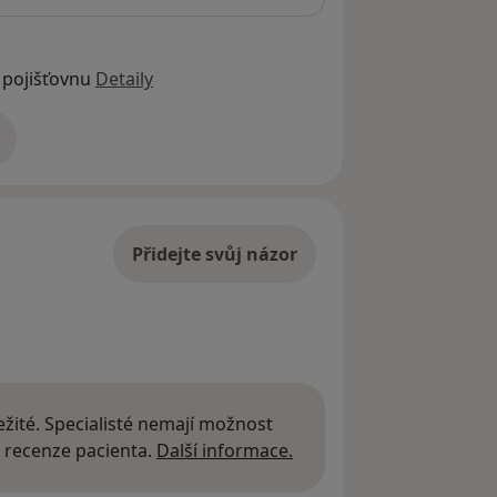
 pojišťovnu
Detaily
adrese
Přidejte svůj názor
žité. Specialisté nemají možnost
Další informace o názor
 recenze pacienta.
Další informace.