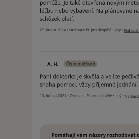
pomůže. Je také otevřená novým metod
léčbu nebo vybavení. Na plánované náv
schůzek platí.
podle ná
27. února 2024
•
Ordinace PL pro dospělé
•
Jiný
•
Nahlásit
A. H.
Číslo ověřené
A
Paní doktorka je skvělá a velice pečlivá
snaha pomoci, vždy příjemné jednání.
podle ná
13. dubna 2021
•
Ordinace PL pro dospělé
•
Jiný
•
Nahlásit
Pomáhají vám názory rozhodovat o 