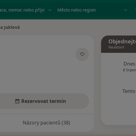
ace, nemoc nebo příjmení
Město nebo region
a Juklová
ěsta
Objednejt
Neaktivní
ecializacích
Dnes
8 Srpen
Tento 
Rezervovat termín
Názory pacientů (38)