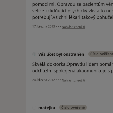
pomoci mi. Opravdu se pacientům věn
velice zklidňující psychický vliv a to 
potřebují.Všichni lékaři takový bohuže
podle názoru uživatele Váš účet byl 
17. března 2013
•
•
•
Nahlásit zneužití
Váš účet byl odstraněn
Číslo ověřen
Skvělá doktorka.Opravdu lidem pomáhá
odcházím spokojená.akaomunikuje s pa
podle názoru uživatele Váš účet byl 
24. března 2012
•
•
•
Nahlásit zneužití
matejka
Číslo ověřené
M