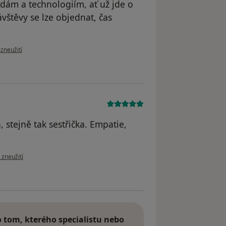
ám a technologiím, ať už jde o
štěvy se lze objednat, čas
zoru uživatele Vojtěch Hána
 zneužití
, stejně tak sestřička. Empatie,
zoru uživatele A. H.
 zneužití
tom, kterého specialistu nebo