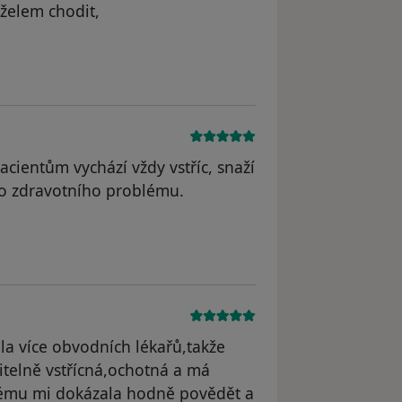
nželem chodit,
dstraněn
acientům vychází vždy vstříc, snaží
ého zdravotního problému.
l odstraněn
la více obvodních lékařů,takže
itelně vstřícná,ochotná a má
ému mi dokázala hodně povědět a