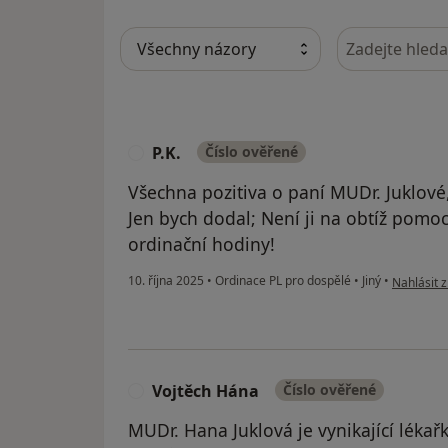
Hledejte v ná
P.K.
Číslo ověřené
P
Všechna pozitiva o paní MUDr. Juklové
Jen bych dodal; Není ji na obtíž pomo
ordinační hodiny!
podle názo
10. října 2025
•
Ordinace PL pro dospělé
•
Jiný
•
Nahlásit z
Vojtěch Hána
Číslo ověřené
V
MUDr. Hana Juklová je vynikající lékař