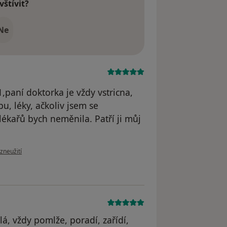
vštívit?
Ne
1,paní doktorka je vždy vstricna,
u, léky, ačkoliv jsem se
lékařů bych neměnila. Patří ji můj
zoru uživatele Trachtova Jaroslava
zneužití
á, vždy pomlže, poradí, zařídí,