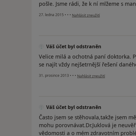
pošle. Jsme rádi, že k ní mlžeme s ma
podle názoru uživatele Váš účet byl o
27. ledna 2015
•
•
•
Nahlásit zneužití
Váš účet byl odstraněn
Velice milá a ochotná paní doktorka. P
se najít vždy nejšetrnější řešení dan
podle názoru uživatele Váš účet by
31. prosince 2013
•
•
•
Nahlásit zneužití
Váš účet byl odstraněn
Často jsem se stěhovala,takže jsem mě
mohu porovnávat.Dr.Juklová je neuvěř
vědomosti a o mém zdravotním probl