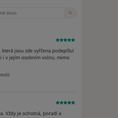
zorech
, která jsou zde vyřčena podepíšu!
ci i v jejím osobním volnu, mimo
ru uživatele P.K.
neužití
ka. Vždy je ochotná, poradí a