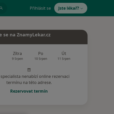
Přihlásit se
Jste lékař?
e se na ZnamyLekar.cz
Zítra
Po
Út
St
Čt
9 Srpen
10 Srpen
11 Srpen
12 Srpen
13 Srp
specialista nenabízí online rezervaci
termínu na této adrese.
Rezervovat termín