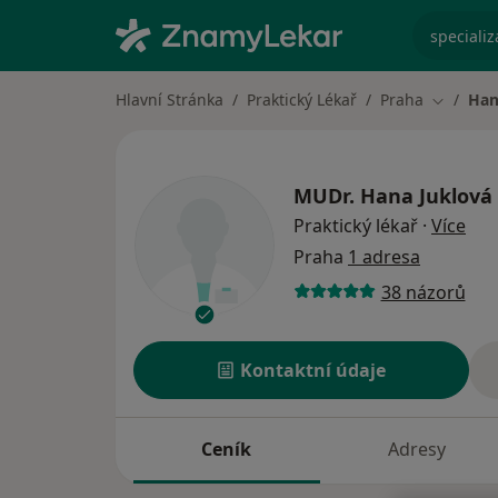
specializ
Hlavní Stránka
Praktický Lékař
Praha
Han
Změna m
MUDr.
Hana Juklová
o sp
Praktický lékař
·
Více
Praha
1 adresa
38 názorů
Kontaktní údaje
Ceník
Adresy