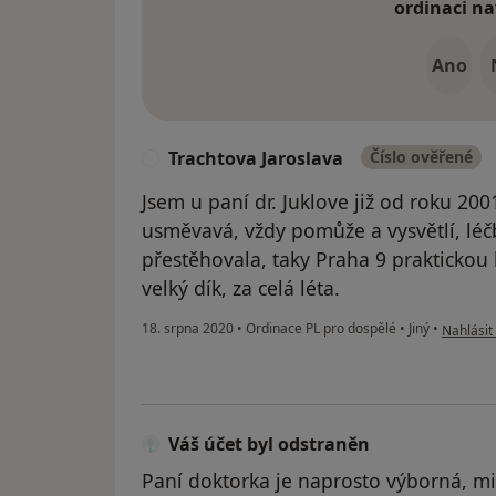
ordinaci na
Ano
Trachtova Jaroslava
Číslo ověřené
T
Jsem u paní dr. Juklove již od roku 200
usměvavá, vždy pomůže a vysvětlí, léčb
přestěhovala, taky Praha 9 praktickou 
velký dík, za celá léta.
podle ná
18. srpna 2020
•
Ordinace PL pro dospělé
•
Jiný
•
Nahlásit 
Váš účet byl odstraněn
Paní doktorka je naprosto výborná, mil