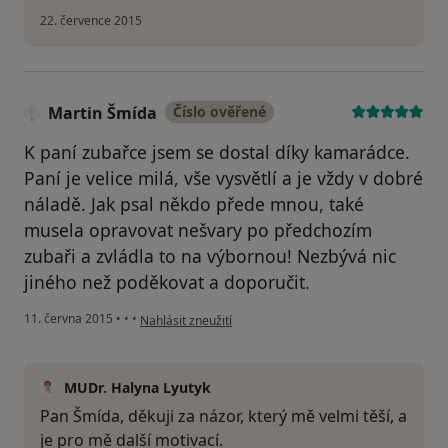
22. července 2015
Martin Šmída
Číslo ověřené
K paní zubařce jsem se dostal díky kamarádce.
Paní je velice milá, vše vysvětlí a je vždy v dobré
náladě. Jak psal někdo přede mnou, také
musela opravovat nešvary po předchozím
zubaři a zvládla to na výbornou! Nezbývá nic
jiného než poděkovat a doporučit.
podle názoru uživatele Martin Šmída
11. června 2015
•
•
•
Nahlásit zneužití
MUDr. Halyna Lyutyk
Pan Šmída, děkuji za názor, který mě velmi těší, a
je pro mě další motivací.