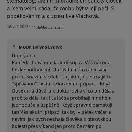
stomatolog, ale i mimořádně empatický člověk
a jsem velmi ráda, že mohu být v její péči. S
poděkováním a s úctou Eva Vlachová.
podle názoru uživatele Váš účet byl odstraněn
16. září 2015
•
•
•
Nahlásit zneužití
MUDr. Halyna Lyutyk
Dobrý den.
Paní Vlachová mockrát děkuji za Váš názor a
hezké hodnocení. Opravdu mám ráda svoji
práce, snažím se dělat to jaknejlépe a najít tu
"správnou" cestu ke každému případu. Když
člověk má důvěru k doktorovi a ví co on děla a
proč to děla, tak i ta léčba probíhají mnohém
jednoduše a úspěšně. Když správně pamatuji
ten Váš akutní případ, tak byl v pátek večer a
nevím, jak bych nechala člověka s obrovskou
bolesti přes víkend jen proto že mám po