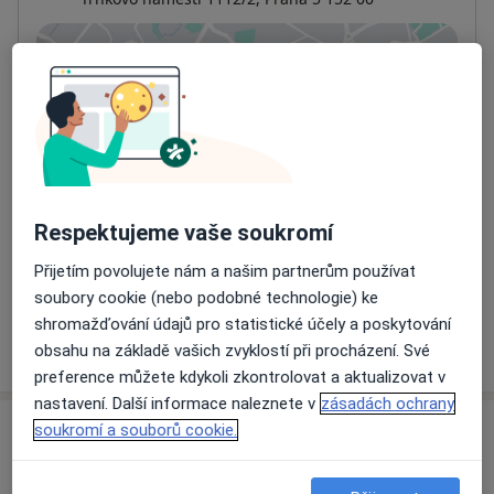
Přiblížit mapu
se otevře v nové záložce
Dostupnost
Na této adrese online kalendář není aktivní
Co mám v takové situaci udělat?
Způsoby platby (soukromé návštěvy)
Respektujeme vaše soukromí
Na teto adrese lékař přijímá pacienty na pojišťovnu
Přijetím povolujete nám a našim partnerům používat
Detaily
soubory cookie (nebo podobné technologie) ke
shromažďování údajů pro statistické účely a poskytování
Více
obsahu na základě vašich zvyklostí při procházení. Své
o adrese
preference můžete kdykoli zkontrolovat a aktualizovat v
nastavení. Další informace naleznete v
zásadách ochrany
soukromí a souborů cookie.
Názory
Přidejte svůj názor