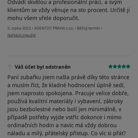
Odvádí skvělou a profesionální práci, a svým
klientům se vždy věnuje na sto procent. Určitě ji
mohu všem vřele doporučit.
5. srpna 2023
•
ADENTIST PRAHA s.r.o.
•
Běžný termín
•
podle názoru uživatele Sarah A. Nebesařová
Nahlásit zneužití
Váš účet byl odstraněn
Paní zubařku jsem našla právě díky této stránce
a musím říct, že kladné hodnocení úplně sedí,
jsem naprosto spokojena. Pracuje velice dobře,
používá kvalitní materiály i vybavení, zákroky
jsou bezbolestné nebo bolí jen minimálně, v
případě potřeby vyjde vstříc dokonce i mimo
ordinačních hodin a navíc má vždy dobrou
náladu a milý, přátelský přístup. Co víc si přát?