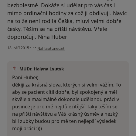
bezbolestné. Dokáže si udělat pro vás čas i
mimo ordinační hodiny za což ji obdivuji. Navíc
na to že není rodilá Češka, mluví velmi dobře
česky. Těším se na příští návštěvu. Vřele
doporučuji. Nina Huber
podle názoru uživatele Váš účet byl odstraněn
18. září 2015
•
•
•
Nahlásit zneužití
MUDr. Halyna Lyutyk
Paní Huber,
děkiji za krásná slova, kterých si velmi vážím. To
aby se pacient cítil dobře, byl spokojený a měl
skvěle a maximálně dokonale udělanou práci v
pusince je pro mě nejdůležitější! Taky těším se
na příští návštěvu a Váš krásný úsměv a hezký
bili zubky budou pro mě ten nejlepší výsledek
moji práci :)))