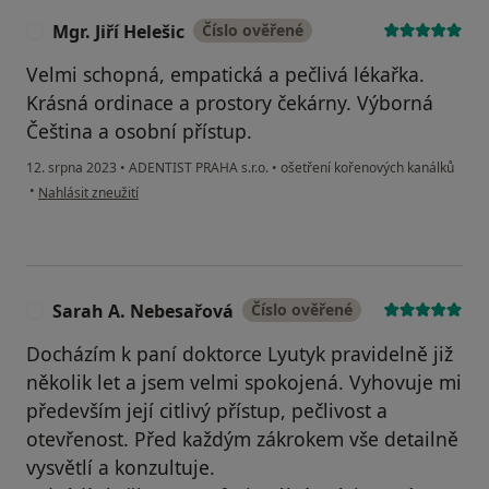
Mgr. Jiří Helešic
Číslo ověřené
M
Velmi schopná, empatická a pečlivá lékařka.
Krásná ordinace a prostory čekárny. Výborná
Čeština a osobní přístup.
12. srpna 2023
•
ADENTIST PRAHA s.r.o.
•
ošetření kořenových kanálků
podle názoru uživatele Mgr. Jiří Helešic
•
Nahlásit zneužití
Sarah A. Nebesařová
Číslo ověřené
S
Docházím k paní doktorce Lyutyk pravidelně již
několik let a jsem velmi spokojená. Vyhovuje mi
především její citlivý přístup, pečlivost a
otevřenost. Před každým zákrokem vše detailně
vysvětlí a konzultuje.