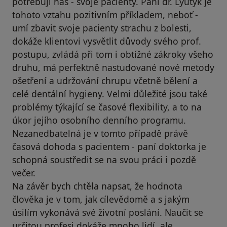
potřebují nás - svoje pacienty. Paní dr. Lyutyk je
tohoto vztahu pozitivním příkladem, neboť -
umí zbavit svoje pacienty strachu z bolesti,
dokáže klientovi vysvětlit důvody svého prof.
postupu, zvládá při tom i obtížné zákroky všeho
druhu, má perfektně nastudované nové metody
ošetření a udržování chrupu včetně bělení a
celé dentální hygieny. Velmi důležité jsou také
problémy týkající se časové flexibility, a to na
úkor jejího osobního denního programu.
Nezanedbatelná je v tomto případě právě
časová dohoda s pacientem - paní doktorka je
schopná soustředit se na svou práci i pozdě
večer.
Na závěr bych chtěla napsat, že hodnota
člověka je v tom, jak cílevědomě a s jakým
úsilím vykonává své životní poslání. Naučit se
určitou profesi dokáže mnoho lidí, ale