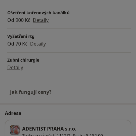
Ošetření kořenových kanálků
Od 900 Kč
Detaily
Vyšetření rtg
Od 70 Kč
Detaily
Zubní chirurgie
Detaily
Jak fungují ceny?
Adresa
ADENTIST PRAHA s.r.o.
Trnkovo náměstí 1112/2,
Praha 5
152 00