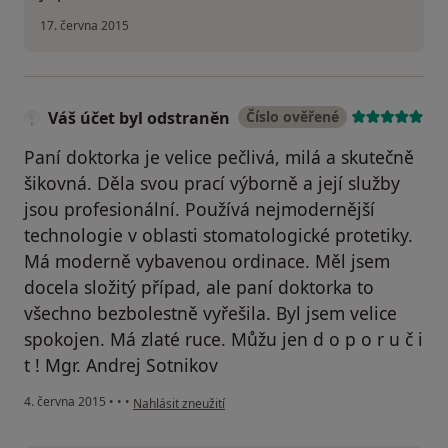
17. června 2015
Váš účet byl odstraněn
Číslo ověřené
Paní doktorka je velice pečlivá, milá a skutečně
šikovná. Děla svou prací výborně a její služby
jsou profesionální. Používá nejmodernější
technologie v oblasti stomatologické protetiky.
Má moderně vybavenou ordinace. Měl jsem
docela složitý případ, ale paní doktorka to
všechno bezbolestně vyřešila. Byl jsem velice
spokojen. Má zlaté ruce. Můžu jen d o p o r u č i
t ! Mgr. Andrej Sotnikov
podle názoru uživatele Váš účet byl odstraněn
4. června 2015
•
•
•
Nahlásit zneužití