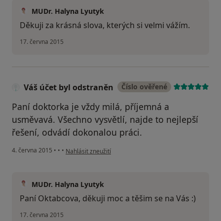
MUDr. Halyna Lyutyk
Děkuji za krásná slova, kterých si velmi vážím.
17. června 2015
Váš účet byl odstraněn
Číslo ověřené
Paní doktorka je vždy milá, příjemná a
usměvavá. Všechno vysvětlí, najde to nejlepší
řešení, odvádí dokonalou práci.
podle názoru uživatele Váš účet byl odstraněn
4. června 2015
•
•
•
Nahlásit zneužití
MUDr. Halyna Lyutyk
Paní Oktabcova, děkuji moc a těšim se na Vás :)
17. června 2015