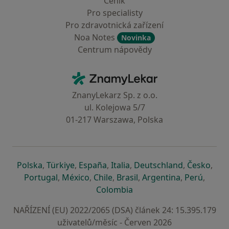
Ceník
Pro specialisty
Pro zdravotnická zařízení
Noa Notes
Novinka
Centrum nápovědy
Kontakt
ZnamyLekar - Hlavní stránka
ZnanyLekarz Sp. z o.o.
ul. Kolejowa 5/7
01-217 Warszawa, Polska
se otevře v nové záložce
se otevře v nové záložce
se otevře v nové záložce
se otevře v nové záložce
se otevře v 
se o
Polska
,
Türkiye
,
España
,
Italia
,
Deutschland
,
Česko
,
se otevře v nové záložce
se otevře v nové záložce
se otevře v nové záložce
se otevře v nové záložc
se otevře v 
se ote
Portugal
,
México
,
Chile
,
Brasil
,
Argentina
,
Perú
,
se otevře v nové záložce
Colombia
NAŘÍZENÍ (EU) 2022/2065 (DSA) článek 24: 15.395.179
uživatelů/měsíc - Červen 2026