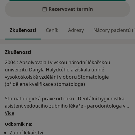
Rezervovat termín
Zkušenosti
Ceník
Adresy
Názory pacientů (
Zkušenosti
2004 : Absolvovala Lvivskou národní lékařskou
univerzitu Danyla Halyckého a získala úplné
vysokoškolské vzdělání v oboru Stomatologie
(přidělena kvalifikace stomatologa)
Stomatologická praxe od roku : Dentální hygienistka,
asistent vedoucího zubního lékaře - parodontologa v
O mně
soukromí zubní klinice
Více
2005 : Osvědčení specialisty v oboru terapeutická
Odborník na:
stomatologie
Zubní lékařství
2005 - 2007 : Praxe v soukromí zubní klinice na pozici