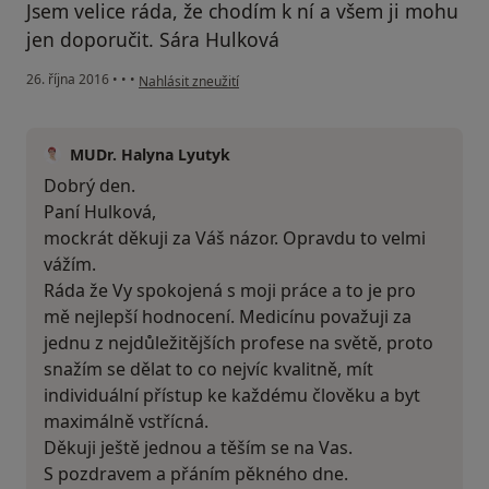
Jsem velice ráda, že chodím k ní a všem ji mohu
jen doporučit. Sára Hulková
podle názoru uživatele Váš účet byl odstraněn
26. října 2016
•
•
•
Nahlásit zneužití
MUDr. Halyna Lyutyk
Dobrý den.
Paní Hulková,
mockrát děkuji za Váš názor. Opravdu to velmi
vážím.
Ráda že Vy spokojená s moji práce a to je pro
mě nejlepší hodnocení. Medicínu považuji za
jednu z nejdůležitějších profese na světě, proto
snažím se dělat to co nejvíc kvalitně, mít
individuální přístup ke každému člověku a byt
maximálně vstřícná.
Děkuji ještě jednou a těším se na Vas.
S pozdravem a přáním pěkného dne.