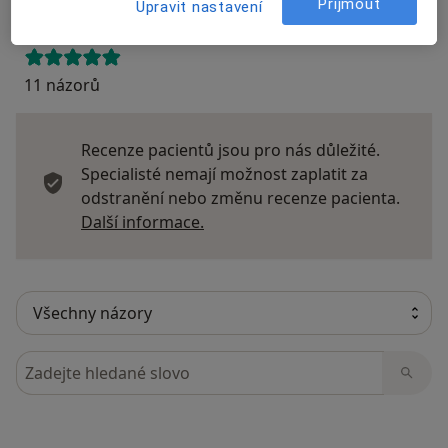
Přijmout
Upravit nastavení
11 názorů
Recenze pacientů jsou pro nás důležité.
Specialisté nemají možnost zaplatit za
odstranění nebo změnu recenze pacienta.
Další informace o názorech
Další informace.
Hledejte v názorech