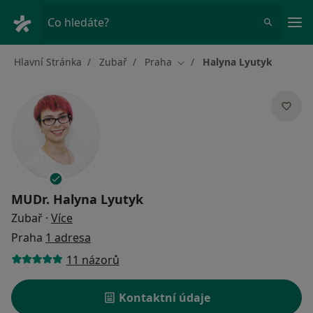
Hla
Co hledáte?
Hlavní Stránka
Zubař
Praha
Halyna Lyutyk
Změna města
MUDr.
Halyna Lyutyk
o specializacích
Zubař
·
Více
Praha
1 adresa
11 názorů
Kontaktní údaje