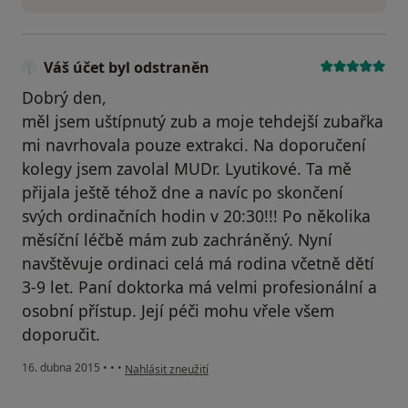
Váš účet byl odstraněn
Dobrý den,
měl jsem uštípnutý zub a moje tehdejší zubařka
mi navrhovala pouze extrakci. Na doporučení
kolegy jsem zavolal MUDr. Lyutikové. Ta mě
přijala ještě téhož dne a navíc po skončení
svých ordinačních hodin v 20:30!!! Po několika
měsíční léčbě mám zub zachráněný. Nyní
navštěvuje ordinaci celá má rodina včetně dětí
3-9 let. Paní doktorka má velmi profesionální a
osobní přístup. Její péči mohu vřele všem
doporučit.
podle názoru uživatele Váš účet byl odstraněn
16. dubna 2015
•
•
•
Nahlásit zneužití