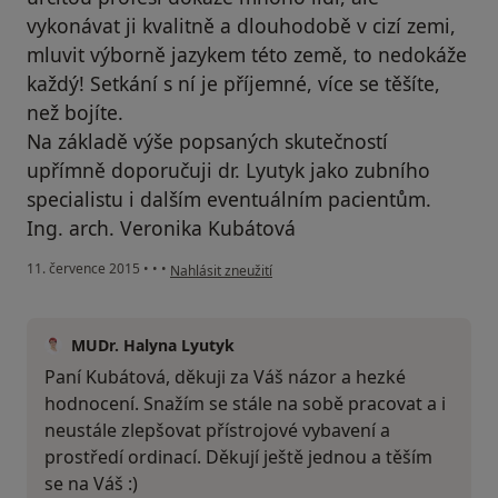
vykonávat ji kvalitně a dlouhodobě v cizí zemi,
mluvit výborně jazykem této země, to nedokáže
každý! Setkání s ní je příjemné, více se těšíte,
než bojíte.
Na základě výše popsaných skutečností
upřímně doporučuji dr. Lyutyk jako zubního
specialistu i dalším eventuálním pacientům.
Ing. arch. Veronika Kubátová
podle názoru uživatele Váš účet byl odstraněn
11. července 2015
•
•
•
Nahlásit zneužití
MUDr. Halyna Lyutyk
Paní Kubátová, děkuji za Váš názor a hezké
hodnocení. Snažím se stále na sobě pracovat a i
neustále zlepšovat přístrojové vybavení a
prostředí ordinací. Děkují ještě jednou a těším
se na Váš :)