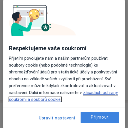
Přiblížit mapu
se otevře v nové záložce
Dostupnost
Na této adrese online kalendář není aktivní
Co mám v takové situaci udělat?
Respektujeme vaše soukromí
Způsoby platby (soukromé návštěvy)
Přijetím povolujete nám a našim partnerům používat
soubory cookie (nebo podobné technologie) ke
Na teto adrese lékař přijímá pacienty na pojišťovnu
shromažďování údajů pro statistické účely a poskytování
Detaily
obsahu na základě vašich zvyklostí při procházení. Své
preference můžete kdykoli zkontrolovat a aktualizovat v
Více
o adrese
nastavení. Další informace naleznete v
zásadách ochrany
soukromí a souborů cookie.
Názory
Přijmout
Upravit nastavení
Přidejte svůj názor