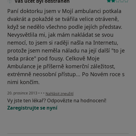
Váš účet byl odstraněn
Paní doktorku jsem v Mojí ambulanci potkala
dvakrát a pokaždé se tvářila velice otráveně,
když se nedělo všechno podle jejích představ.
Nevysvětlila mi, jak mám nakládat se svou
nemocí, to jsem si raději našla na Internetu,
protože jsem neměla náladu na její další "to je
teda práce" pod fousy. Celkově Moje
Ambulance je příšerně komerční záležitost,
extrémně neosobní přístup... Po Novém roce s
nimi končím.
podle názoru uživatele Váš účet byl odstraněn
20. prosince 2013
•
•
•
Nahlásit zneužití
Vy jste ten lékař? Odpovězte na hodnocení!
Zaregistrujte se nyní