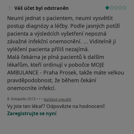
Váš účet byl odstraněn
Neumí jednat s pacientem, neumí vysvětlit
postup diagnózy a léčby. Podle jasných potíží
pacienta a výsledcích vyšetření nepozná
závažné infekční onemocnění. ... Viditelně ji
vyléčení pacienta příliš nezajímá.
Malá čekárna je plná pacientů k dalším
lékařům, kteří ordinují v pobočce MOJE
AMBULANCE - Praha Prosek, takže máte velkou
pravděpodobnost, že během čekání
onemocníte infekcí.
podle názoru uživatele Váš účet byl odstraněn
8. listopadu 2013
•
•
•
Nahlásit zneužití
Vy jste ten lékař? Odpovězte na hodnocení!
Zaregistrujte se nyní