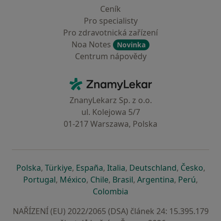
Ceník
Pro specialisty
Pro zdravotnická zařízení
Noa Notes
Novinka
Centrum nápovědy
Kontakt
ZnamyLekar - Hlavní stránka
ZnanyLekarz Sp. z o.o.
ul. Kolejowa 5/7
01-217 Warszawa, Polska
se otevře v nové záložce
se otevře v nové záložce
se otevře v nové záložce
se otevře v nové záložce
se otevře v 
se o
Polska
,
Türkiye
,
España
,
Italia
,
Deutschland
,
Česko
,
se otevře v nové záložce
se otevře v nové záložce
se otevře v nové záložce
se otevře v nové záložc
se otevře v 
se ote
Portugal
,
México
,
Chile
,
Brasil
,
Argentina
,
Perú
,
se otevře v nové záložce
Colombia
NAŘÍZENÍ (EU) 2022/2065 (DSA) článek 24: 15.395.179