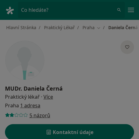
Hla
Co hledáte?
Hlavní Stránka
Praktický Lékař
Praha
Daniela Černá
Změna města
MUDr.
Daniela Černá
o specializacích
Praktický lékař
·
Více
Praha
1 adresa
5 názorů
Kontaktní údaje