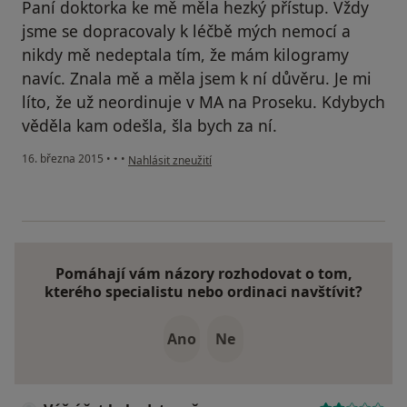
Paní doktorka ke mě měla hezký přístup. Vždy
jsme se dopracovaly k léčbě mých nemocí a
nikdy mě nedeptala tím, že mám kilogramy
navíc. Znala mě a měla jsem k ní důvěru. Je mi
líto, že už neordinuje v MA na Proseku. Kdybych
věděla kam odešla, šla bych za ní.
podle názoru uživatele Váš účet byl odstraněn
16. března 2015
•
•
•
Nahlásit zneužití
Pomáhají vám názory rozhodovat o tom,
kterého specialistu nebo ordinaci navštívit?
Ano
Ne