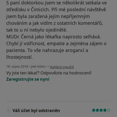
S paní doktorkou jsem se několikrát setkala ve
středisku v Čimicích. Při mé poslední návštěvě
jsem byla zaražená jejím nepříjemným
chováním a jak vidím z ostatních komentářů,
tak to u ní nebylo ojedinělé.
MUDr. Černá jako lékařka naprosto selhává.
Chybí jí vstřícnost, empatie a zejména zájem o
pacienta. To vše nahrazuje arogancí a
lhostejností.
podle názoru uživatele Váš účet byl odstraněn
18. srpna 2018
•
jiné místo
•
•
Nahlásit zneužití
Vy jste ten lékař? Odpovězte na hodnocení!
Zaregistrujte se nyní
Váš účet byl odstraněn