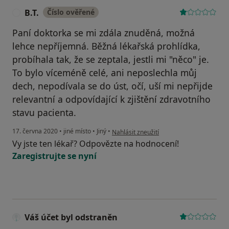
B.T.
Číslo ověřené
B
Paní doktorka se mi zdála znuděná, možná
lehce nepříjemná. Běžná lékařská prohlídka,
probíhala tak, že se zeptala, jestli mi "něco" je.
To bylo víceméně celé, ani neposlechla můj
dech, nepodívala se do úst, očí, uší mi nepřijde
relevantní a odpovídající k zjištění zdravotního
stavu pacienta.
podle názoru uživatele B.T.
17. června 2020
•
jiné místo
•
Jiný
•
Nahlásit zneužití
Vy jste ten lékař? Odpovězte na hodnocení!
Zaregistrujte se nyní
Váš účet byl odstraněn