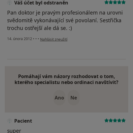
Váš účet byl odstraněn
Pan doktor je pravým profesionálem na urovni
svědomitě vykonávající své povolaní. Sestřička
trochu ostřejší ale dá se. :)
podle názoru uživatele Váš účet byl odstraněn
14. února 2012
•
•
•
Nahlásit zneužití
Pomáhají vám názory rozhodovat o tom,
kterého specialistu nebo ordinaci navštívit?
Ano
Ne
Pacient
super