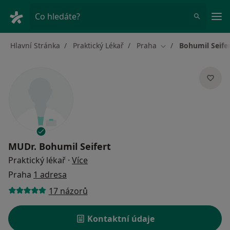
Hla
Co hledáte?
Hlavní Stránka
Praktický Lékař
Praha
Bohumil Seife
Změna města
MUDr.
Bohumil Seifert
o specializacích
Praktický lékař
·
Více
Praha
1 adresa
17 názorů
Kontaktní údaje