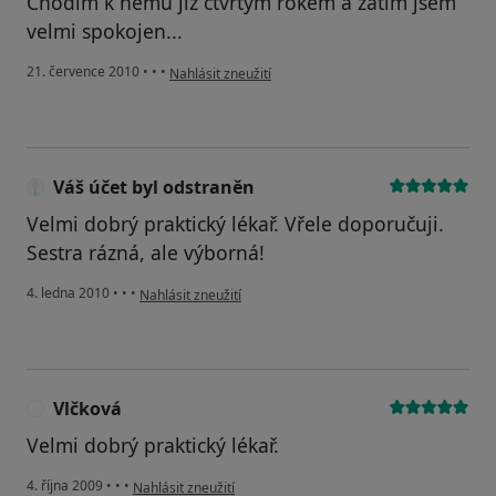
Chodím k němu již čtvrtým rokem a zatím jsem
velmi spokojen...
podle názoru uživatele Pacient
21. července 2010
•
•
•
Nahlásit zneužití
Váš účet byl odstraněn
Velmi dobrý praktický lékař. Vřele doporučuji.
Sestra rázná, ale výborná!
podle názoru uživatele Váš účet byl odstraněn
4. ledna 2010
•
•
•
Nahlásit zneužití
Vlčková
V
Velmi dobrý praktický lékař.
podle názoru uživatele Vlčková
4. října 2009
•
•
•
Nahlásit zneužití