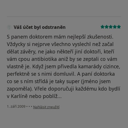
Váš účet byl odstraněn
S panem doktorem mám nejlepší zkušenosti.
Vždycky si nejprve všechno vyslechl než začal
dělat závěry, ne jako někteří jiní doktoři, kteří
vám cpou antibiotika aniž by se zeptali co vám
vlastně je. Když jsem přivedla kamarády cizince,
perfektně se s nimi domluvil. A paní doktorka
co se s ním střídá je taky super (jméno jsem
zapoměla). Vřele doporučuji každému kdo bydlí
v Karlíně nebo poblíž...
podle názoru uživatele Váš účet byl odstraněn
1. září 2009
•
•
•
Nahlásit zneužití