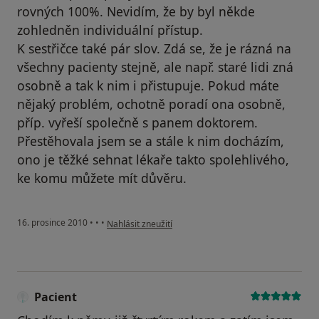
rovných 100%. Nevidím, že by byl někde
zohledněn individuální přístup.
K sestřičce také pár slov. Zdá se, že je rázná na
všechny pacienty stejně, ale např. staré lidi zná
osobně a tak k nim i přistupuje. Pokud máte
nějaký problém, ochotně poradí ona osobně,
příp. vyřeší společně s panem doktorem.
Přestěhovala jsem se a stále k nim docházím,
ono je těžké sehnat lékaře takto spolehlivého,
ke komu můžete mít důvěru.
podle názoru uživatele Pacient
16. prosince 2010
•
•
•
Nahlásit zneužití
Pacient