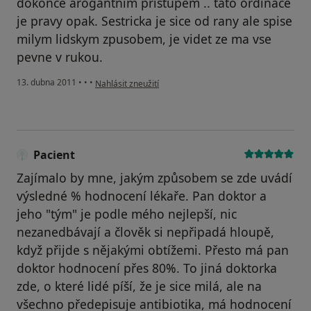
dokonce arogantnim pristupem .. tato ordinace
je pravy opak. Sestricka je sice od rany ale spise
milym lidskym zpusobem, je videt ze ma vse
pevne v rukou.
podle názoru uživatele Váš účet byl odstraněn
13. dubna 2011
•
•
•
Nahlásit zneužití
Pacient
Zajímalo by mne, jakým způsobem se zde uvádí
výsledné % hodnocení lékaře. Pan doktor a
jeho "tým" je podle mého nejlepší, nic
nezanedbávají a člověk si nepřipadá hloupě,
když přijde s nějakými obtížemi. Přesto má pan
doktor hodnocení přes 80%. To jiná doktorka
zde, o které lidé píší, že je sice milá, ale na
všechno předepisuje antibiotika, má hodnocení