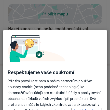
Přiblížit mapu
se otevře v nové záložce
Dostupnost
Na této adrese online kalendář není aktivní
Co mám v takové situaci udělat?
Více
o adrese
Respektujeme vaše soukromí
Názory
Přijetím povolujete nám a našim partnerům používat
Přidejte svůj názor
soubory cookie (nebo podobné technologie) ke
shromažďování údajů pro statistické účely a poskytování
obsahu na základě vašich zvyklostí při procházení. Své
preference můžete kdykoli zkontrolovat a aktualizovat v
17 názorů