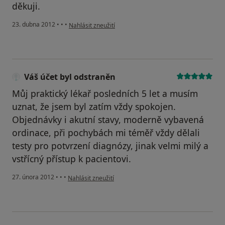
děkuji.
podle názoru uživatele Váš účet byl odstraněn
23. dubna 2012
•
•
•
Nahlásit zneužití
Váš účet byl odstraněn
Můj praktický lékař posledních 5 let a musím
uznat, že jsem byl zatím vždy spokojen.
Objednávky i akutní stavy, moderně vybavená
ordinace, při pochybách mi téměř vždy dělali
testy pro potvrzení diagnózy, jinak velmi milý a
vstřícný přístup k pacientovi.
podle názoru uživatele Váš účet byl odstraněn
27. února 2012
•
•
•
Nahlásit zneužití