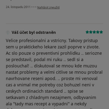
podle názoru uživatele Pacient
24. listopadu 2011
•
•
•
Nahlásit zneužití
Váš účet byl odstraněn
Velice profesionalni a vstricny. Takovy pristup
sem u praktickeho lekare zazil poprve v zivote.
Ac slo pouze o preventivni prohlidku .. seriozne
se predstavil, podal mi ruku .. sedl si a
poslouchal! .. diskutoval se mnou kde muzou
nastat problemy a velmi citlive se mnou probral
navrhovane reseni apod. .. proste mi venoval
cas a vnimal me potreby coz bohuzel neni v
ceskych ordinacich standard .. spise se
setkavam z chladnym nezajmem, odbyvanim
ala "tady mas recept a vypadni" a nekdy