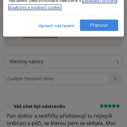
nastavení. Další informace naleznete v
zásadách ochrany
soukromí a souborů cookie.
Recenze pacientů jsou pro nás důležité.
Specialisté nemají možnost zaplatit za
Přijmout
Upravit nastavení
odstranění nebo změnu recenze pacienta.
Další informace o názorech
Další informace.
Hledejte v názorech
Váš účet byl odstraněn
Pan doktor a sestřičky představují tu nejlepší
ordinaci a péči, se kterou jsem se setkala. Moc