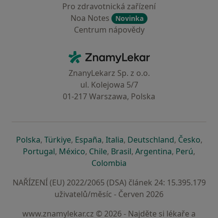
Pro zdravotnická zařízení
Noa Notes
Novinka
Centrum nápovědy
Kontakt
ZnamyLekar - Hlavní stránka
ZnanyLekarz Sp. z o.o.
ul. Kolejowa 5/7
01-217 Warszawa, Polska
se otevře v nové záložce
se otevře v nové záložce
se otevře v nové záložce
se otevře v nové záložce
se otevře v 
se o
Polska
,
Türkiye
,
España
,
Italia
,
Deutschland
,
Česko
,
se otevře v nové záložce
se otevře v nové záložce
se otevře v nové záložce
se otevře v nové záložc
se otevře v 
se ote
Portugal
,
México
,
Chile
,
Brasil
,
Argentina
,
Perú
,
se otevře v nové záložce
Colombia
NAŘÍZENÍ (EU) 2022/2065 (DSA) článek 24: 15.395.179
uživatelů/měsíc - Červen 2026
www.znamylekar.cz © 2026 - Najděte si lékaře a