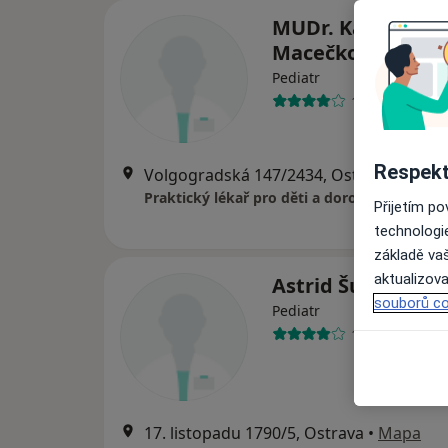
MUDr. Katrin
Macečková
Pediatr
19 názorů
Respekt
Volgogradská 147/2434, Ostrava
•
Mapa
Praktický lékař pro děti a dorost
Přijetím p
technologi
základě vaš
aktualizova
Astrid Šuláková
souborů co
Pediatr
14 názorů
17. listopadu 1790/5, Ostrava
•
Mapa