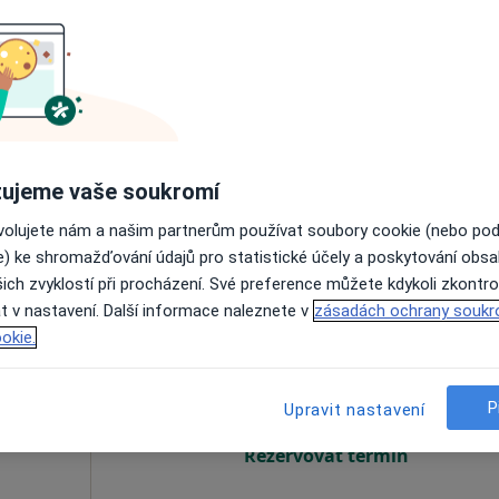
Dnes
Zítra
Po
Út
8 Srpen
9 Srpen
10 Srpen
11 Srpe
Online rezervace termínu není k dispozic
Rezervovat termín
ujeme vaše soukromí
ovolujete nám a našim partnerům používat soubory cookie (nebo po
e) ke shromažďování údajů pro statistické účely a poskytování obs
ich zvyklostí při procházení. Své preference můžete kdykoli zkontro
t v nastavení. Další informace naleznete v
zásadách ochrany soukr
Dnes
Zítra
Po
Út
okie.
8 Srpen
9 Srpen
10 Srpen
11 Srpe
P
Upravit nastavení
Online rezervace termínu není k dispozic
Rezervovat termín