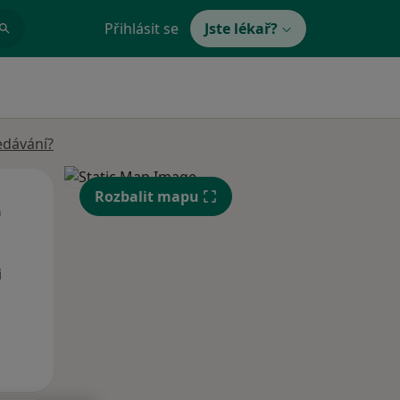
Přihlásit se
Jste lékař?
edávání?
St
Čt
Pá
Rozbalit mapu
n
12 Srpen
13 Srpen
14 Srpen
i