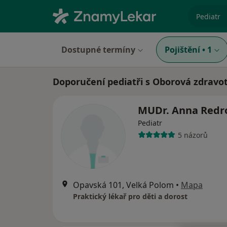
specializ
Dostupné termíny
Pojištění
•
1
Doporučení pediatři s Oborová zdravot
MUDr. Anna Redr
Pediatr
5 názorů
Opavská 101, Velká Polom
•
Mapa
Praktický lékař pro děti a dorost