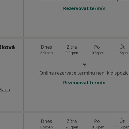
Rezervovat termín
šková
Dnes
Zítra
Po
Út
8 Srpen
9 Srpen
10 Srpen
11 Srpe
Online rezervace termínu není k dispozic
Rezervovat termín
Mapa
Dnes
Zítra
Po
Út
8 Srpen
9 Srpen
10 Srpen
11 Srpe