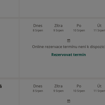
Dnes
Zítra
Po
Út
8 Srpen
9 Srpen
10 Srpen
11 Srpe
Online rezervace termínu není k dispozic
Rezervovat termín
á
Dnes
Zítra
Po
Út
8 Srpen
9 Srpen
10 Srpen
11 Srpe