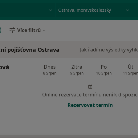
ace, nemoc nebo příjmení
Město nebo region
Více filtrů
ní pojišťovna Ostrava
Jak řadíme výsledky vyhl
ová
Dnes
Zítra
Po
Út
8 Srpen
9 Srpen
10 Srpen
11 Srpe
Online rezervace termínu není k dispozic
Rezervovat termín