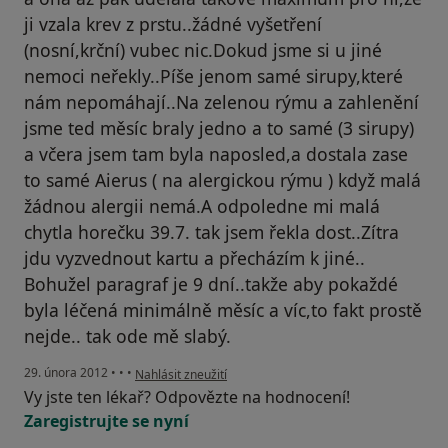
ji vzala krev z prstu..žádné vyšetření
(nosní,krční) vubec nic.Dokud jsme si u jiné
nemoci neřekly..Píše jenom samé sirupy,které
nám nepomáhají..Na zelenou rýmu a zahlenění
jsme ted měsíc braly jedno a to samé (3 sirupy)
a včera jsem tam byla naposled,a dostala zase
to samé Aierus ( na alergickou rýmu ) když malá
žádnou alergii nemá.A odpoledne mi malá
chytla horečku 39.7. tak jsem řekla dost..Zítra
jdu vyzvednout kartu a přecházím k jiné..
Bohužel paragraf je 9 dní..takže aby pokaždé
byla léčená minimálně měsíc a víc,to fakt prostě
nejde.. tak ode mě slabý.
podle názoru uživatele Navrátilová
29. února 2012
•
•
•
Nahlásit zneužití
Vy jste ten lékař? Odpovězte na hodnocení!
Zaregistrujte se nyní