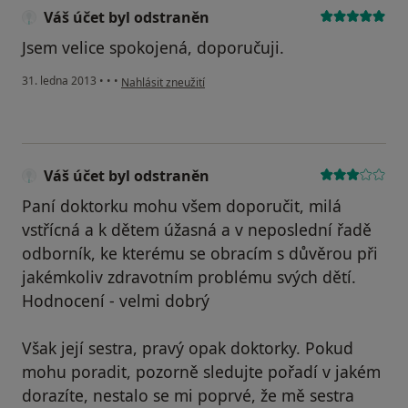
Váš účet byl odstraněn
Jsem velice spokojená, doporučuji.
podle názoru uživatele Váš účet byl odstraněn
31. ledna 2013
•
•
•
Nahlásit zneužití
Váš účet byl odstraněn
Paní doktorku mohu všem doporučit, milá
vstřícná a k dětem úžasná a v neposlední řadě
odborník, ke kterému se obracím s důvěrou při
jakémkoliv zdravotním problému svých dětí.
Hodnocení - velmi dobrý
Však její sestra, pravý opak doktorky. Pokud
mohu poradit, pozorně sledujte pořadí v jakém
dorazíte, nestalo se mi poprvé, že mě sestra