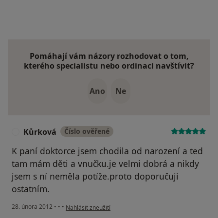
Pomáhají vám názory rozhodovat o tom,
kterého specialistu nebo ordinaci navštívit?
Ano
Ne
Kůrková
Číslo ověřené
K
K paní doktorce jsem chodila od narození a ted
tam mám děti a vnučku.je velmi dobrá a nikdy
jsem s ní neměla potíže.proto doporučuji
ostatním.
podle názoru uživatele Kůrková
28. února 2012
•
•
•
Nahlásit zneužití