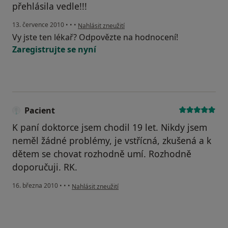
přehlásila vedle!!!
podle názoru uživatele Váš účet byl odstraněn
13. července 2010
•
•
•
Nahlásit zneužití
Vy jste ten lékař? Odpovězte na hodnocení!
Zaregistrujte se nyní
Pacient
K paní doktorce jsem chodil 19 let. Nikdy jsem
neměl žádné problémy, je vstřícná, zkušená a k
dětem se chovat rozhodně umí. Rozhodně
doporučuji. RK.
podle názoru uživatele Pacient
16. března 2010
•
•
•
Nahlásit zneužití