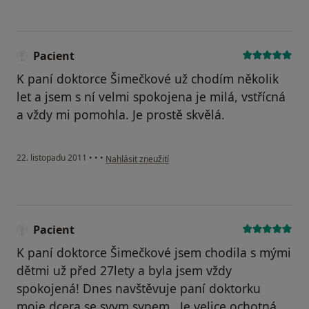
Pacient
K paní doktorce Šimečkové už chodím několik
let a jsem s ní velmi spokojena je milá, vstřícná
a vždy mi pomohla. Je prostě skvělá.
podle názoru uživatele Pacient
22. listopadu 2011
•
•
•
Nahlásit zneužití
Pacient
K paní doktorce Šimečkové jsem chodila s mými
dětmi už před 27lety a byla jsem vždy
spokojená! Dnes navštěvuje paní doktorku
moje dcera se svym synem . Je velice ochotná