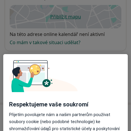
Přiblížit mapu
se otevře v nové záložce
Dostupnost
Na této adrese online kalendář není aktivní
Co mám v takové situaci udělat?
Způsoby platby (soukromé návštěvy)
Na teto adrese lékař přijímá pacienty na pojišťovnu
Detaily
Více
o adrese
Respektujeme vaše soukromí
Názory
Přijetím povolujete nám a našim partnerům používat
soubory cookie (nebo podobné technologie) ke
Přidejte svůj názor
shromažďování údajů pro statistické účely a poskytování