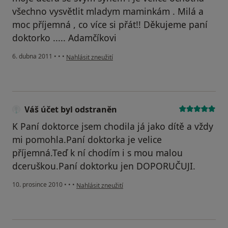
všechno vysvětlit mladym maminkám . Milá a
moc příjemná , co více si přát!! Děkujeme paní
doktorko ..... Adamčíkovi
podle názoru uživatele Pacient
6. dubna 2011
•
•
•
Nahlásit zneužití
Váš účet byl odstraněn
K Paní doktorce jsem chodila já jako dítě a vždy
mi pomohla.Paní doktorka je velice
příjemná.Teď k ní chodím i s mou malou
dceruškou.Paní doktorku jen DOPORUČUJI.
podle názoru uživatele Váš účet byl odstraněn
10. prosince 2010
•
•
•
Nahlásit zneužití