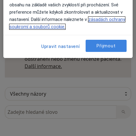
obsahu na základě vašich zvyklostí při procházení. Své
preference můžete kdykoli zkontrolovat a aktualizovat v
nastavení. Další informace naleznete v
zásadách ochrany
32 názorů
soukromí a souborů cookie.
Recenze pacientů jsou pro nás důležité.
Přijmout
Upravit nastavení
Specialisté nemají možnost zaplatit za
odstranění nebo změnu recenze pacienta.
Další informace o názorech
Další informace.
Hledejte v názorech