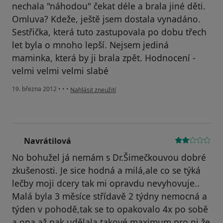
nechala "náhodou" čekat déle a brala jiné děti.
Omluva? Kdeže, ještě jsem dostala vynadáno.
Sestřička, která tuto zastupovala po dobu třech
let byla o mnoho lepší. Nejsem jediná
maminka, která by ji brala zpět. Hodnocení -
velmi velmi velmi slabé
podle názoru uživatele Váš účet byl odstraněn
19. března 2012
•
•
•
Nahlásit zneužití
Navrátilová
N
No bohužel já nemám s Dr.Šimečkouvou dobré
zkušenosti. Je sice hodná a milá,ale co se týká
lečby moji dcery tak mi opravdu nevyhovuje..
Malá byla 3 měsíce střídavě 2 týdny nemocná a
týden v pohodě,tak se to opakovalo 4x po sobě
a ona až pak udělala takové maximum pro ni,že