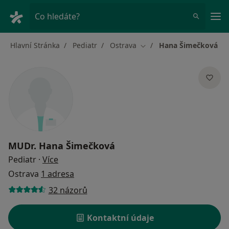
Hla
Co hledáte?
Hlavní Stránka
Pediatr
Ostrava
Hana Šimečková
Změna města
MUDr.
Hana Šimečková
o specializacích
Pediatr
·
Více
Ostrava
1 adresa
32 názorů
Kontaktní údaje