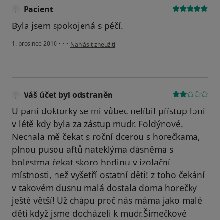
Pacient
Byla jsem spokojená s péčí.
podle názoru uživatele Pacient
1. prosince 2010
•
•
•
Nahlásit zneužití
Váš účet byl odstraněn
U paní doktorky se mi vůbec nelíbil přístup loni
v létě kdy byla za zástup mudr. Foldýnové.
Nechala mě čekat s roční dcerou s horečkama,
plnou pusou aftů nateklýma dásněma s
bolestma čekat skoro hodinu v izolační
místnosti, než vyšetří ostatní děti! z toho čekání
v takovém dusnu malá dostala doma horečky
ještě větší! Už chápu proč nás máma jako malé
děti když jsme docházeli k mudr.Šimečkové