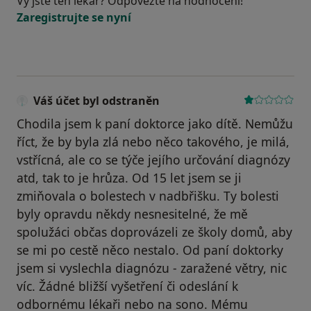
Vy jste ten lékař? Odpovězte na hodnocení!
Zaregistrujte se nyní
Váš účet byl odstraněn
Chodila jsem k paní doktorce jako dítě. Nemůžu
říct, že by byla zlá nebo něco takového, je milá,
vstřícná, ale co se týče jejího určování diagnózy
atd, tak to je hrůza. Od 15 let jsem se ji
zmiňovala o bolestech v nadbřišku. Ty bolesti
byly opravdu někdy nesnesitelné, že mě
spolužáci občas doprovázeli ze školy domů, aby
se mi po cestě něco nestalo. Od paní doktorky
jsem si vyslechla diagnózu - zaražené větry, nic
víc. Žádné bližší vyšetření či odeslání k
odbornému lékaři nebo na sono. Mému