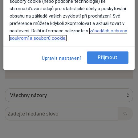
soubory cookie (nebo podobné technologie) ke
shromažďování údajů pro statistické účely a poskytování
obsahu na základě vašich zvyklostí při procházení. Své
preference můžete kdykoli zkontrolovat a aktualizovat v
27 názorů
nastavení. Další informace naleznete v
zásadách ochrany
soukromí a souborů cookie.
Recenze pacientů jsou pro nás důležité.
Specialisté nemají možnost zaplatit za
Přijmout
Upravit nastavení
odstranění nebo změnu recenze pacienta.
Další informace o názorech
Další informace.
Hledejte v názorech