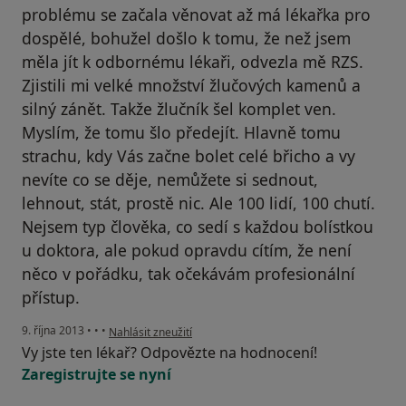
problému se začala věnovat až má lékařka pro
dospělé, bohužel došlo k tomu, že než jsem
měla jít k odbornému lékaři, odvezla mě RZS.
Zjistili mi velké množství žlučových kamenů a
silný zánět. Takže žlučník šel komplet ven.
Myslím, že tomu šlo předejít. Hlavně tomu
strachu, kdy Vás začne bolet celé břicho a vy
nevíte co se děje, nemůžete si sednout,
lehnout, stát, prostě nic. Ale 100 lidí, 100 chutí.
Nejsem typ člověka, co sedí s každou bolístkou
u doktora, ale pokud opravdu cítím, že není
něco v pořádku, tak očekávám profesionální
přístup.
podle názoru uživatele Váš účet byl odstraněn
9. října 2013
•
•
•
Nahlásit zneužití
Vy jste ten lékař? Odpovězte na hodnocení!
Zaregistrujte se nyní