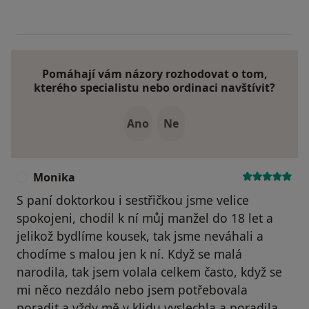
Pomáhají vám názory rozhodovat o tom,
kterého specialistu nebo ordinaci navštívit?
Ano
Ne
Monika
M
S paní doktorkou i sestřičkou jsme velice
spokojeni, chodil k ní můj manžel do 18 let a
jelikož bydlíme kousek, tak jsme neváhali a
chodíme s malou jen k ní. Když se malá
narodila, tak jsem volala celkem často, když se
mi něco nezdálo nebo jsem potřebovala
poradit a vždy mě v klidu vyslechla a poradila,