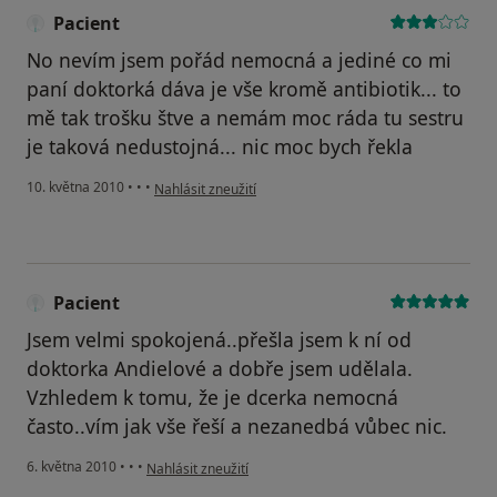
Pacient
No nevím jsem pořád nemocná a jediné co mi
paní doktorká dáva je vše kromě antibiotik... to
mě tak trošku štve a nemám moc ráda tu sestru
je taková nedustojná... nic moc bych řekla
podle názoru uživatele Pacient
10. května 2010
•
•
•
Nahlásit zneužití
Pacient
Jsem velmi spokojená..přešla jsem k ní od
doktorka Andielové a dobře jsem udělala.
Vzhledem k tomu, že je dcerka nemocná
často..vím jak vše řeší a nezanedbá vůbec nic.
podle názoru uživatele Pacient
6. května 2010
•
•
•
Nahlásit zneužití