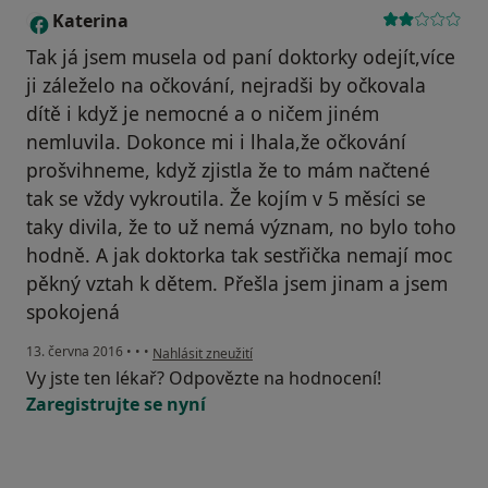
Katerina
K
Tak já jsem musela od paní doktorky odejít,více
ji záleželo na očkování, nejradši by očkovala
dítě i když je nemocné a o ničem jiném
nemluvila. Dokonce mi i lhala,že očkování
prošvihneme, když zjistla že to mám načtené
tak se vždy vykroutila. Že kojím v 5 měsíci se
taky divila, že to už nemá význam, no bylo toho
hodně. A jak doktorka tak sestřička nemají moc
pěkný vztah k dětem. Přešla jsem jinam a jsem
spokojená
podle názoru uživatele Katerina
13. června 2016
•
•
•
Nahlásit zneužití
Vy jste ten lékař? Odpovězte na hodnocení!
Zaregistrujte se nyní