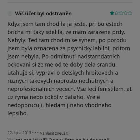
Váš účet byl odstraněn
Kdyz jsem tam chodila ja jeste, pri bolestech
bricha mi taky sdelila, ze mam zarazene prdy.
Nebyly. Ted tam chodim se synem, po porodu
jsem byla oznacena za psychicky labilni, pritom
jsem nebyla. Po odmitnuti nadstarndatnich
ockovani si ze me od te doby dela srandu,
utahuje si, vypravi o detskych hrbitovech a
ruznych takovych naprosto nechutnych a
neprofesionalnich vecech. Vse leci fenistilem, at
uz ryma nebo cokoliv dalsiho. Vrele
nedoporucuji, hledam jineho vhodneho
lepsiho.
podle názoru uživatele Váš účet byl odstraněn
22. října 2013
•
•
•
Nahlásit zneužití