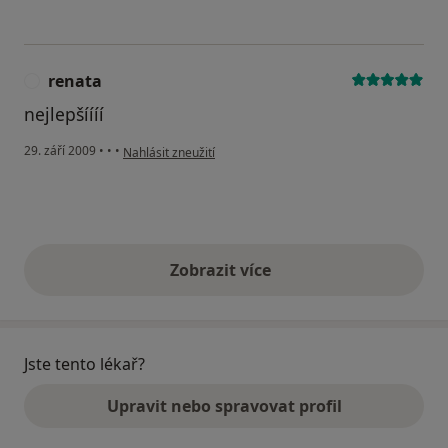
renata
R
nejlepšíííí
podle názoru uživatele renata
29. září 2009
•
•
•
Nahlásit zneužití
Zobrazit více
výše uvedené názory
Jste tento lékař?
Upravit nebo spravovat profil