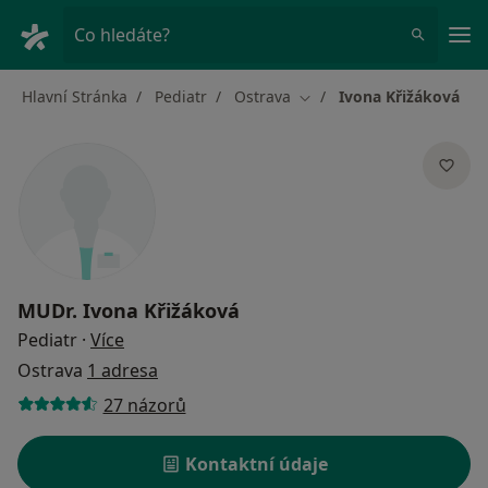
Hla
Co hledáte?
Hlavní Stránka
Pediatr
Ostrava
Ivona Křižáková
Změna města
MUDr.
Ivona Křižáková
o specializacích
Pediatr
·
Více
Ostrava
1 adresa
27 názorů
Kontaktní údaje