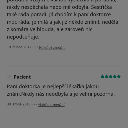
nikdy nespěchala nebo mě odbyla. Sestřička
také ráda poradí. Já chodím k paní doktorce
moc ráda, je milá a jak již někdo zmínil, nedělá
z komára velblouda, ale zároveň nic
nepodceňuje.
podle názoru uživatele Monika
10. dubna 2012
•
•
•
Nahlásit zneužití
Pacient
Paní doktorka je nejlepší lékařka jakou
znám.Nikdy nás neodbyla a je velmi pozorná.
podle názoru uživatele Pacient
30. srpna 2010
•
•
•
Nahlásit zneužití