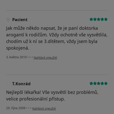
Pacient
Jak může někdo napsat, že je paní doktorka
arogantí k rodičům. Vždy ochotně vše vysvětlila,
chodím už k ní se 3.dítětem, vždy jsem byla
spokojená.
podle názoru uživatele Pacient
3. května 2010
•
•
•
Nahlásit zneužití
T.Konrád
T
Nejlepší lékařka! Vše vysvětlí bez problémů,
velice profesionální přístup.
podle názoru uživatele T.Konrád
29. října 2009
•
•
•
Nahlásit zneužití