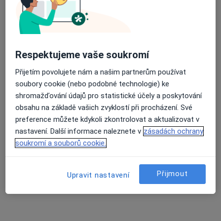
Prakt. lékař pro děti, dorost, kardio.
Tento specialista nenabízí online rezervaci termínu na této adrese.
Rezervovat termín
Respektujeme vaše soukromí
Přijetím povolujete nám a našim partnerům používat
soubory cookie (nebo podobné technologie) ke
shromažďování údajů pro statistické účely a poskytování
obsahu na základě vašich zvyklostí při procházení. Své
preference můžete kdykoli zkontrolovat a aktualizovat v
nastavení. Další informace naleznete v
zásadách ochrany
soukromí a souborů cookie.
MUDr. Jaroslava Kunčarová
Pediatr
Přijmout
Upravit nastavení
14 názorů
Dr. Martínka 7/1491, Ostrava
•
Mapa
Poliklinika Hrabůvka s.r.o.