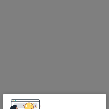
Olbrachtova 19, Ostrava
•
Mapa
Praktický lékař pro děti a dorost
Tento specialista nenabízí online rezervaci termínu na této adrese.
Rezervovat termín
MUDr. Marcela Holubová
Pediatr
21 názorů
Dělnická 24, Havířov
•
Mapa