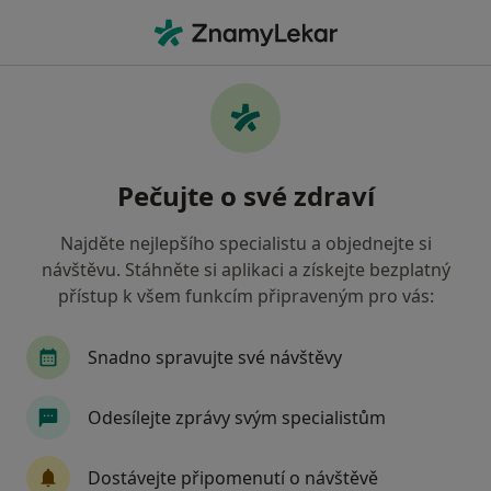
Hla
Pediatr • Ostrava, moravskoslezský
Filtry
• 1
Mapa
Doporučení pediatři s Oborová zdravotní
Pečujte o své zdraví
pojišťovna Ostrava
Jak řadíme výsledky vyhledávání?
Najděte nejlepšího specialistu a objednejte si
návštěvu. Stáhněte si aplikaci a získejte bezplatný
přístup k všem funkcím připraveným pro vás:
Snadno spravujte své návštěvy
Odesílejte zprávy svým specialistům
MUDr. Vladimíra Dieneltová
Dostávejte připomenutí o návštěvě
Pediatr