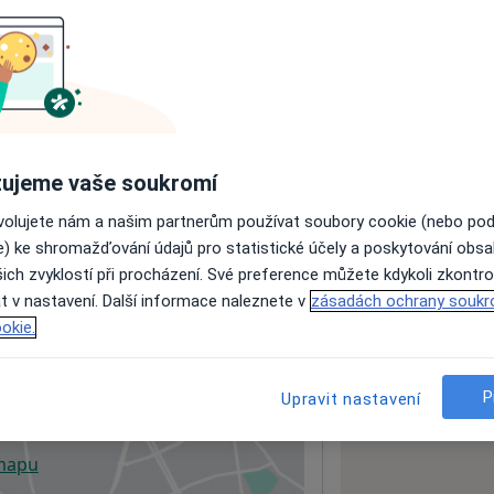
ách nejsou k dispozici
ádné informace o svých službách.
ujeme vaše soukromí
ovolujete nám a našim partnerům používat soubory cookie (nebo po
e) ke shromažďování údajů pro statistické účely a poskytování obs
ich zvyklostí při procházení. Své preference můžete kdykoli zkontro
t v nastavení. Další informace naleznete v
zásadách ochrany soukr
okie.
P
Upravit nastavení
 mapu
 otevře v nové záložce