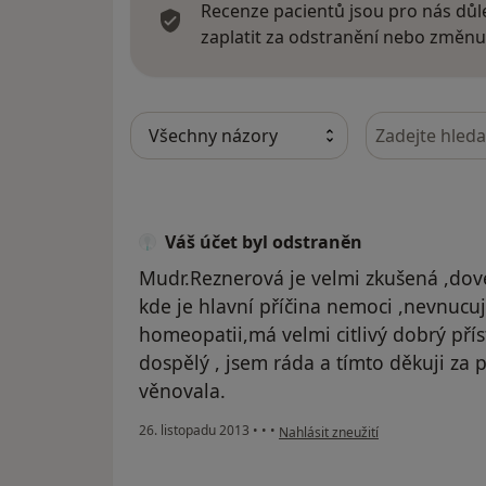
Recenze pacientů jsou pro nás důle
zaplatit za odstranění nebo změnu
Hledejte v ná
Váš účet byl odstraněn
Mudr.Reznerová je velmi zkušená ,dove
kde je hlavní příčina nemoci ,nevnucuj
homeopatii,má velmi citlivý dobrý pří
dospělý , jsem ráda a tímto děkuji za 
věnovala.
podle názoru uživatele Váš účet b
26. listopadu 2013
•
•
•
Nahlásit zneužití