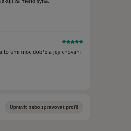
Děkuji za mého syna.
ma to umi moc dobře a jeji chovani
řka v Komarově
Upravit nebo spravovat profil