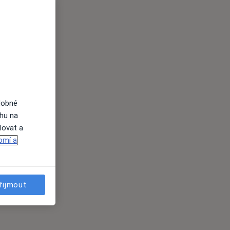
dobné
ahu na
lovat a
omí a
řijmout