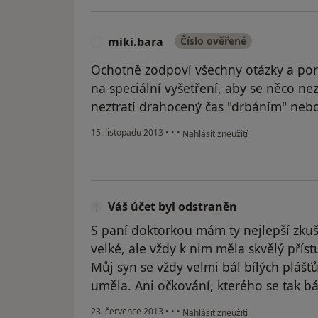
miki.bara
Číslo ověřené
M
Ochotně zodpoví všechny otázky a pora
na speciální vyšetření, aby se něco ne
neztratí drahocený čas "drbáním" neb
podle názoru uživatele miki.bara
15. listopadu 2013
•
•
•
Nahlásit zneužití
Váš účet byl odstraněn
S paní doktorkou mám ty nejlepší zkuš
velké, ale vždy k nim měla skvělý příst
Můj syn se vždy velmi bál bílých plášť
uměla. Ani očkování, kterého se tak bá
podle názoru uživatele Váš účet b
23. července 2013
•
•
•
Nahlásit zneužití