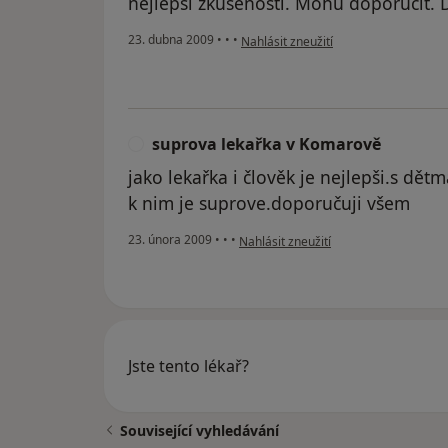
nejlepší zkušenosti. Mohu doporučit. 
podle názoru uživatele Pacient
23. dubna 2009
•
•
•
Nahlásit zneužití
suprova lekařka v Komarově
S
jako lekařka i člověk je nejlepši.s dět
k nim je suprove.doporučuji všem
podle názoru uživatele suprova leka
23. února 2009
•
•
•
Nahlásit zneužití
Jste tento lékař?
Související vyhledávání