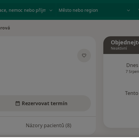
ace, nemoc nebo příjmení
Město nebo region
erová
Objednejt
Neaktivní
acích
Dnes
7 Srpen
Tento 
Rezervovat termín
Názory pacientů (8)