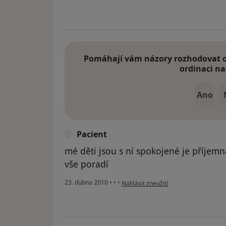
Pomáhají vám názory rozhodovat o 
ordinaci na
Ano
Pacient
mé děti jsou s ní spokojené je příjemn
vše poradí
podle názoru uživatele Pacient
23. dubna 2010
•
•
•
Nahlásit zneužití