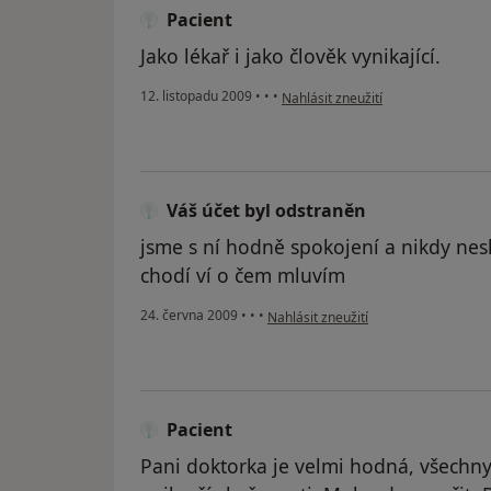
Pacient
Jako lékař i jako člověk vynikající.
podle názoru uživatele Pacient
12. listopadu 2009
•
•
•
Nahlásit zneužití
Váš účet byl odstraněn
jsme s ní hodně spokojení a nikdy nes
chodí ví o čem mluvím
podle názoru uživatele Váš účet byl 
24. června 2009
•
•
•
Nahlásit zneužití
Pacient
Pani doktorka je velmi hodná, všechny