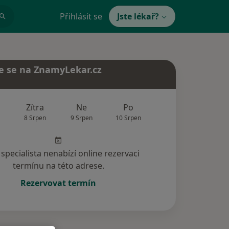
Přihlásit se
Jste lékař?
e se na ZnamyLekar.cz
Zítra
Ne
Po
Út
St
8 Srpen
9 Srpen
10 Srpen
11 Srpen
12 Srp
specialista nenabízí online rezervaci
termínu na této adrese.
Rezervovat termín