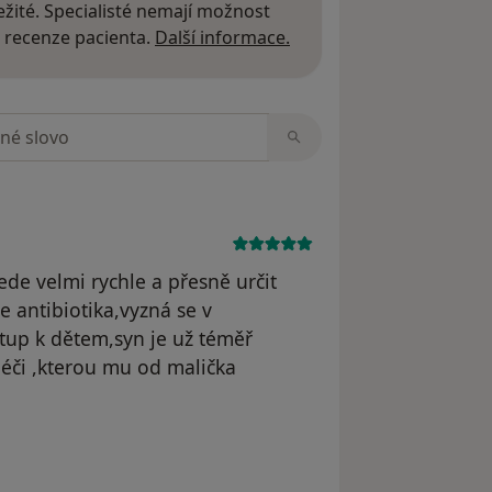
žité. Specialisté nemají možnost
Další informace o názor
 recenze pacienta.
Další informace.
zorech
de velmi rychle a přesně určit
e antibiotika,vyzná se v
stup k dětem,syn je už téměř
péči ,kterou mu od malička
yl odstraněn