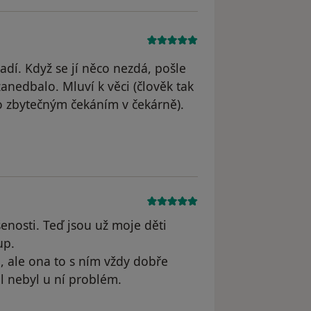
dí. Když se jí něco nezdá, pošle
zanedbalo. Mluví k věci (člověk tak
o zbytečným čekáním v čekárně).
enosti. Teď jsou už moje děti
up.
ů, ale ona to s ním vždy dobře
l nebyl u ní problém.
yl odstraněn