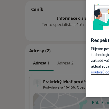
Ceník
Informace o službách a cen
Tento specialista ještě nepřidával ž
Respekt
Přijetím p
Adresy (2)
technologi
základě vaš
Adresa 1
Adresa 2
aktualizova
souborů co
Praktický lékař pro děti a dorost
Podvihovská 16/156,
Opava
74770
Přiblížit
se