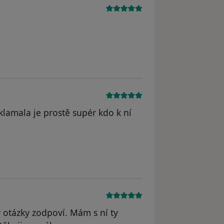
klamala je prostě supér kdo k ní
odstraněn
 otázky zodpoví. Mám s ní ty