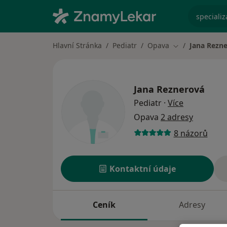
specializ
Hlavní Stránka
Pediatr
Opava
Jana Rezn
Změna města
Jana Reznerová
o specializ
Pediatr
·
Více
Opava
2 adresy
8 názorů
Kontaktní údaje
Ceník
Adresy