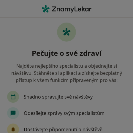
Hla
Psychoterapie Závislostí • Praha, hl město Praha
Filtry
• 1
Mapa
Psychoterapie závislostí Praha
Pečujte o své zdraví
Jak řadíme výsledky vyhledávání?
Najděte nejlepšího specialistu a objednejte si
návštěvu. Stáhněte si aplikaci a získejte bezplatný
Jakého specialistu hledáte?
přístup k všem funkcím připraveným pro vás:
Psychoterapeut
Psycholog
Terapeut
Snadno spravujte své návštěvy
Odesílejte zprávy svým specialistům
Dostávejte připomenutí o návštěvě