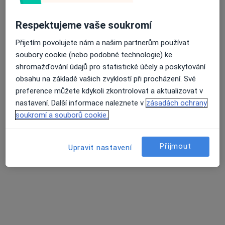
Mgr. Nina Zvingerová
Respektujeme vaše soukromí
·
Více
Psychoterapeut, Adiktolog
Přijetím povolujete nám a našim partnerům používat
7 názorů
soubory cookie (nebo podobné technologie) ke
Řehořova 908/4, Praha
•
Mapa
shromažďování údajů pro statistické účely a poskytování
Soukromá praxe psychoterapie-adiktologie
obsahu na základě vašich zvyklostí při procházení. Své
Psychoterapie závislostí
1 300 Kč
preference můžete kdykoli zkontrolovat a aktualizovat v
nastavení. Další informace naleznete v
zásadách ochrany
Tento specialista nenabízí online rezervaci termínu na této adrese.
soukromí a souborů cookie.
Rezervovat termín
Přijmout
Upravit nastavení