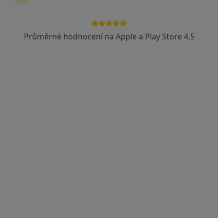
Průměrné hodnocení na Apple a Play Store 4.5
Mgr. Jana Jonáková
·
Více
Psychoterapeut
Máchova 838/18, Praha
•
Mapa
Institut pro rozvoj vztahů
Psychoterapie závislostí
1 250 Kč
Tento specialista nenabízí online rezervaci termínu na této adrese.
Rezervovat termín