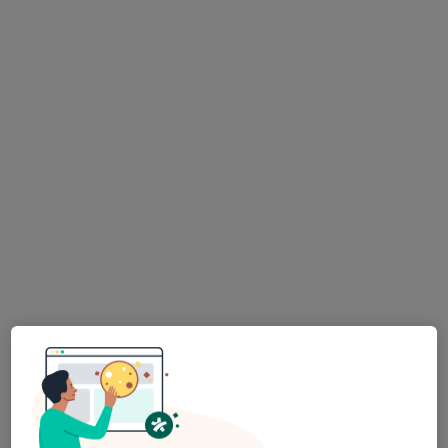
Dr. Eva Jelínková
·
Více
Psychoterapeut
1 názor
Řipská 15, Praha
•
Mapa
Psychoterapeutické centrum Řipská
Psychoterapie závislostí
1 400 Kč
Tento specialista nenabízí online rezervaci termínu na této adrese.
Rezervovat termín