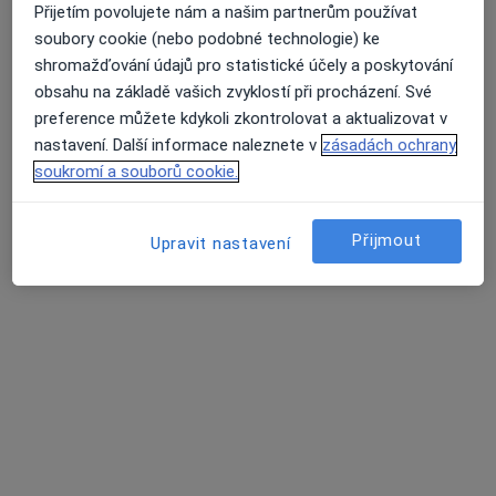
Přijetím povolujete nám a našim partnerům používat
soubory cookie (nebo podobné technologie) ke
shromažďování údajů pro statistické účely a poskytování
obsahu na základě vašich zvyklostí při procházení. Své
preference můžete kdykoli zkontrolovat a aktualizovat v
nastavení. Další informace naleznete v
zásadách ochrany
soukromí a souborů cookie.
Přijmout
Upravit nastavení
Mgr. Nina Šimůnková
·
Více
Psycholog, Psychoterapeut
22 názorů
Budečská 9, Praha
•
Mapa
Psychoterapeutické centrum Řipská
Psychologické poradenství
Hrazeno pojišťovnou
Tento specialista nenabízí online rezervaci termínu na této adrese.
Rezervovat termín