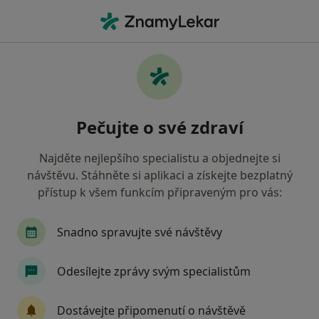
Hla
Psychologické Poradenství • Praha, hl město Praha
Filtry
• 1
Mapa
Psychologické poradenství Praha
Pečujte o své zdraví
Jak řadíme výsledky vyhledávání?
Najděte nejlepšího specialistu a objednejte si
návštěvu. Stáhněte si aplikaci a získejte bezplatný
Jakého specialistu hledáte?
přístup k všem funkcím připraveným pro vás:
Psycholog
Psychoterapeut
Terapeut
Snadno spravujte své návštěvy
Odesílejte zprávy svým specialistům
Dostávejte připomenutí o návštěvě