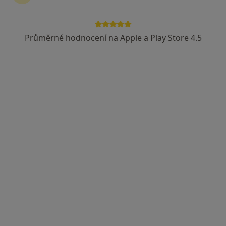
Průměrné hodnocení na Apple a Play Store 4.5
Mgr. Zuzana Benešová
·
Více
Psycholog, Psychoterapeut
Dlouhá 16, Praha
•
Mapa
Mgr. Zuzana Benešová
Psychologické poradenství
1 500 Kč
Tento specialista nenabízí online rezervaci termínu na této adrese.
Rezervovat termín