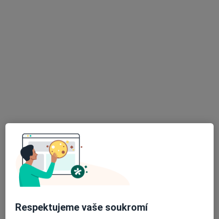
Zobrazit profil
Mgr. Tomáš Tichý
·
Více
Psycholog, Psychoterapeut
24 názorů
Konviktská 997/13, Praha
•
Mapa
Konviktská 997/13
Psychologické poradenství
1 500 Kč
Tento specialista nenabízí online rezervaci termínu na této adrese.
Respektujeme vaše soukromí
Rezervovat termín