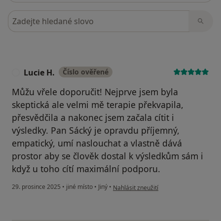
Hledejte v názorech
Lucie H.
Číslo ověřené
L
Můžu vřele doporučit! Nejprve jsem byla
skeptická ale velmi mě terapie překvapila,
přesvědčila a nakonec jsem začala cítit i
výsledky. Pan Sácký je opravdu příjemný,
empatický, umí naslouchat a vlastně dává
prostor aby se člověk dostal k výsledkům sám i
když u toho cítí maximální podporu.
podle názoru uživatele Lucie H.
29. prosince 2025
•
jiné místo
•
Jiný
•
Nahlásit zneužití