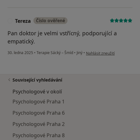
Tereza
Číslo ověřené
T
Pan doktor je velmi vstřícný, podporující a
empatický.
podle názoru uživatele Tereza
30. ledna 2025
•
Terapie Sácký – Šmíd
•
Jiný
•
Nahlásit zneužití
Související vyhledávání
Psychologové v okolí
Psychologové Praha 1
Psychologové Praha 6
Psychologové Praha 2
Psychologové Praha 8