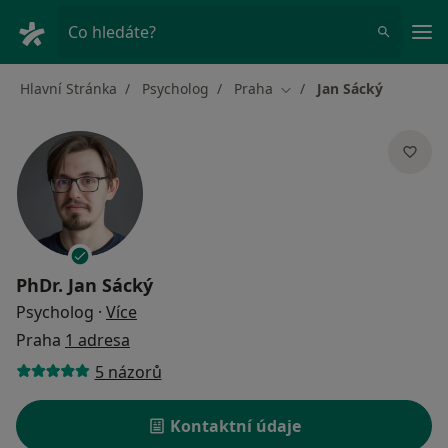
Hla
Co hledáte?
Hlavní Stránka
Psycholog
Praha
Jan Sácký
Změna města
PhDr.
Jan Sácký
o specializacích
Psycholog
·
Více
Praha
1 adresa
5 názorů
Kontaktní údaje