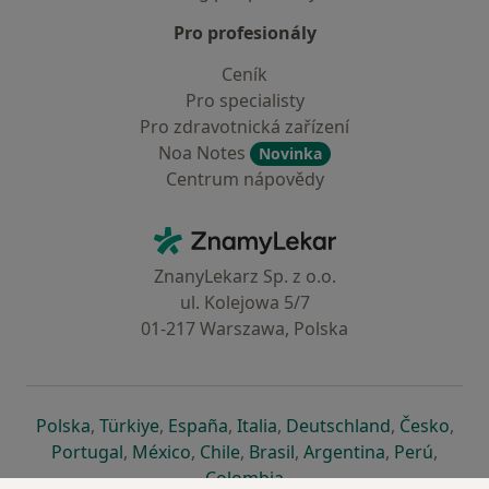
Pro profesionály
Ceník
Pro specialisty
Pro zdravotnická zařízení
Noa Notes
Novinka
Centrum nápovědy
Kontakt
ZnamyLekar - Hlavní stránka
ZnanyLekarz Sp. z o.o.
ul. Kolejowa 5/7
01-217 Warszawa, Polska
se otevře v nové záložce
se otevře v nové záložce
se otevře v nové záložce
se otevře v nové záložce
se otevře v 
se o
Polska
,
Türkiye
,
España
,
Italia
,
Deutschland
,
Česko
,
se otevře v nové záložce
se otevře v nové záložce
se otevře v nové záložce
se otevře v nové záložc
se otevře v 
se ote
Portugal
,
México
,
Chile
,
Brasil
,
Argentina
,
Perú
,
se otevře v nové záložce
Colombia