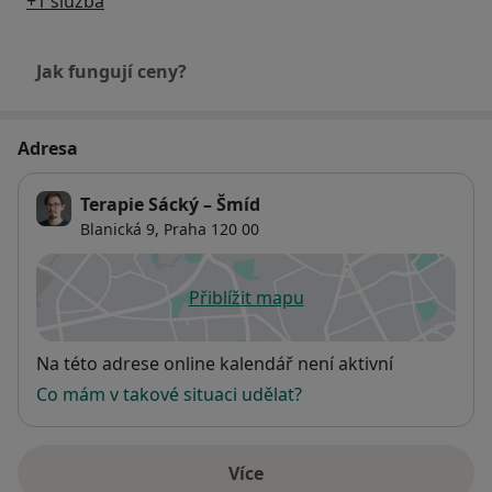
+1 služba
Jak fungují ceny?
Adresa
Terapie Sácký – Šmíd
Blanická 9,
Praha
120 00
Přiblížit mapu
se otevře v nové záložce
Dostupnost
Na této adrese online kalendář není aktivní
Co mám v takové situaci udělat?
Více
o adrese