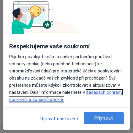
Psychoanalýza
zkušenosti ze stáží v Národním ústavu duševního
zdraví, ve stacionáři Horní Palata při VFN a v Nemocnici
Odborník na:
Na Homolce. Dosud jsem absolvoval přibližně 800
Poradenská psychologie
hodin sebezkušenosti a za sebou mám již více než
Psychosomatika
1000 hodin odvedených terapeutických sezení.
Psychoterapie
Respektujeme vaše soukromí
Hlavní léčená onemocnění
Deprese
Vztahová krize
Emoční poruchy
Přijetím povolujete nám a našim partnerům používat
soubory cookie (nebo podobné technologie) ke
Emocionální bolest
shromažďování údajů pro statistické účely a poskytování
a11y_sr_more_di
Generalizované úzkostné poruchy
+10
obsahu na základě vašich zvyklostí při procházení. Své
preference můžete kdykoli zkontrolovat a aktualizovat v
Pacienti, které ošetřuji
nastavení. Další informace naleznete v
zásadách ochrany
Dospělí
soukromí a souborů cookie.
Více
o zkušenostech
Přijmout
Upravit nastavení