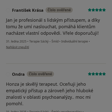
František Krása
Číslo ověřené
F
Jan je profesionál s lidským přístupem, a díky
tomu že umí naslouchat, pomáhá klientům
nacházet vlastní odpovědi. Vřele doporučuji!
31. ledna 2025
•
Terapie Sácký – Šmíd
•
Individuální terapie
•
podle názoru uživatele František Krása
Nahlásit zneužití
Ondra
Číslo ověřené
O
Honza je skvělý terapeut. Oceňuji jeho
empatický přístup a zároveň jeho hluboké
znalosti v oblasti psychoanalýzy.. moc mi
pomohl.
31. ledna 2025
•
Terapie Sácký – Šmíd
•
psychoanalýza
•