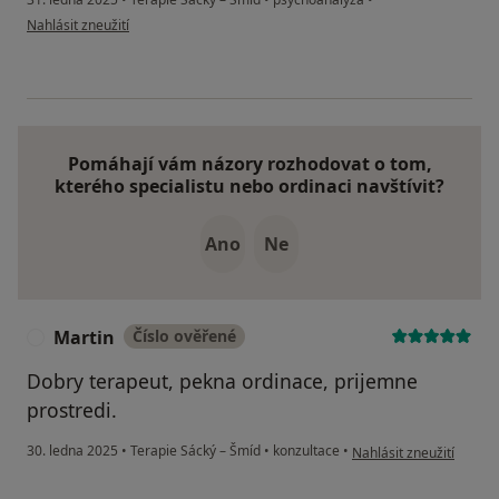
podle názoru uživatele Ondra
Nahlásit zneužití
Pomáhají vám názory rozhodovat o tom,
kterého specialistu nebo ordinaci navštívit?
Ano
Ne
Martin
Číslo ověřené
M
Dobry terapeut, pekna ordinace, prijemne
prostredi.
podle názoru uživatele 
30. ledna 2025
•
Terapie Sácký – Šmíd
•
konzultace
•
Nahlásit zneužití