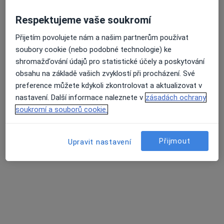
Respektujeme vaše soukromí
Přijetím povolujete nám a našim partnerům používat
soubory cookie (nebo podobné technologie) ke
shromažďování údajů pro statistické účely a poskytování
obsahu na základě vašich zvyklostí při procházení. Své
Psychoterapeutické centrum Řipská
preference můžete kdykoli zkontrolovat a aktualizovat v
Dětský psycholog, Psychiatr, Psycholog
nastavení. Další informace naleznete v
zásadách ochrany
120 názorů
soukromí a souborů cookie.
Řipská 15, Praha
•
Mapa
Psychoterapeutické centrum Řipská
Přijmout
Upravit nastavení
Psychologické poradenství
Více
Miroslav Vanka
Dr. Eva Jelínková
Mgr. Jarmila Honsová
Tato klinika nemá specialisty s dostupnými termíny v online kalendáři