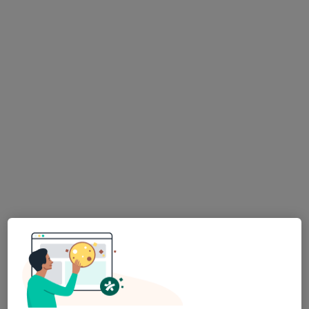
PhDr. Pavel Kozelka
·
Více
Psycholog, Psychoterapeut
9 názorů
Rezidence Rosa, Střelničná 1680/8, Praha 8 – Kobylisy, Praha
•
Mapa
Individuální psychoterapie, Pavel Kozelka - psycholog
Psychologické poradenství
1 000 Kč
Tento specialista nenabízí online rezervaci termínu na této adrese.
Rezervovat termín