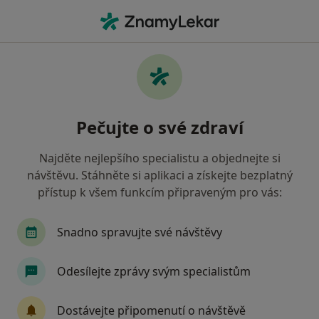
Hla
Psychologické Poradenství • Brandýs nad Labem-Stará Boleslav, středočeský
Filtry
• 1
Mapa
Psychologické poradenství Brandýs nad
Pečujte o své zdraví
Labem-Stará Boleslav
Jak řadíme výsledky vyhledávání?
Najděte nejlepšího specialistu a objednejte si
návštěvu. Stáhněte si aplikaci a získejte bezplatný
přístup k všem funkcím připraveným pro vás:
Jakého specialistu hledáte?
Psycholog
Psychoterapeut
Terapeut
Snadno spravujte své návštěvy
Odesílejte zprávy svým specialistům
Dostávejte připomenutí o návštěvě