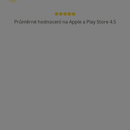
Průměrné hodnocení na Apple a Play Store 4.5
Mgr. Martin Hányš
·
Více
Psycholog, Terapeut, Ostatní
23 názorů
Adresa
Online
Domažlická 15, Praha
•
Mapa
Mgr. Martin Hányš - Psychologické poradenství a terapie
Psychologické poradenství
od 1 700 kč
Tento specialista nenabízí online rezervaci termínu na této adrese.
Rezervovat termín