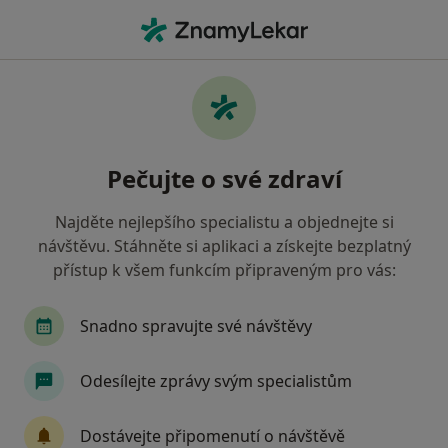
Hla
Psychologické Poradenství • Mladá Boleslav, středočeský
Filtry
• 1
Mapa
Psychologické poradenství Mladá Boleslav
Pečujte o své zdraví
Jak řadíme výsledky vyhledávání?
Najděte nejlepšího specialistu a objednejte si
návštěvu. Stáhněte si aplikaci a získejte bezplatný
Jakého specialistu hledáte?
přístup k všem funkcím připraveným pro vás:
Psycholog
Kouč
Terapeut
Snadno spravujte své návštěvy
Odesílejte zprávy svým specialistům
Dostávejte připomenutí o návštěvě