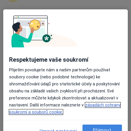
Průměrné hodnocení na Apple a Play Store 4.5
Bc. Pavla Polická
Kouč, Terapeut
Nádražní 342, Mladá Boleslav
•
Mapa
Pavla Polická
Psychologické poradenství
900 Kč
Respektujeme vaše soukromí
Tento specialista nenabízí online rezervaci termínu na této adrese.
Přijetím povolujete nám a našim partnerům používat
soubory cookie (nebo podobné technologie) ke
Rezervovat termín
shromažďování údajů pro statistické účely a poskytování
obsahu na základě vašich zvyklostí při procházení. Své
preference můžete kdykoli zkontrolovat a aktualizovat v
nastavení. Další informace naleznete v
zásadách ochrany
soukromí a souborů cookie.
Přijmout
Upravit nastavení