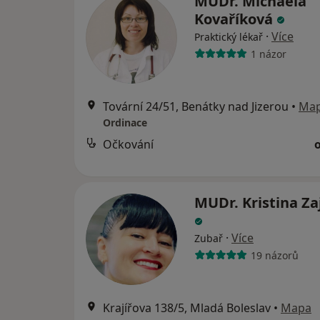
MUDr. Michaela
Kovaříková
·
Více
Praktický lékař
1 názor
Tovární 24/51, Benátky nad Jizerou
•
Ma
Ordinace
Očkování
MUDr. Kristina Za
·
Více
Zubař
19 názorů
Krajířova 138/5, Mladá Boleslav
•
Mapa