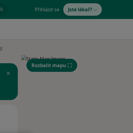
Přihlásit se
Jste lékař?
ky
Rozbalit mapu
Po
Út
St
10 Srpen
11 Srpen
12 Srpen