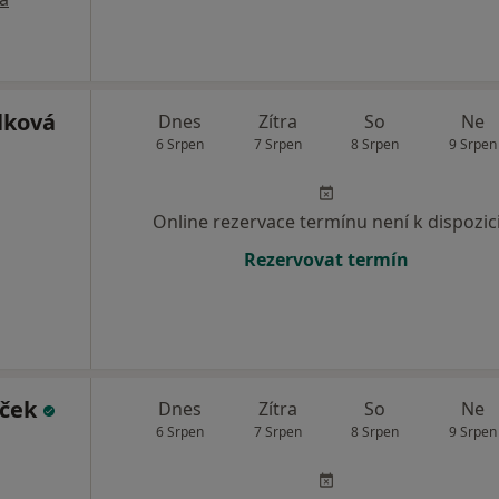
lková
Dnes
Zítra
So
Ne
6 Srpen
7 Srpen
8 Srpen
9 Srpen
Online rezervace termínu není k dispozic
Rezervovat termín
áček
Dnes
Zítra
So
Ne
6 Srpen
7 Srpen
8 Srpen
9 Srpen