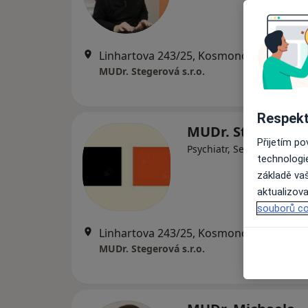
Linhartova 243/25, Kosmonosy
•
Mapa
MUDr. Stegerová s.r.o.
Respekt
MUDr. Stegerová s
Přijetím p
Psychiatr, Sexuolog
technologi
základě vaš
aktualizova
souborů co
Linhartova 243/25, Kosmonosy
•
Mapa
MUDr. Stegerová s.r.o.