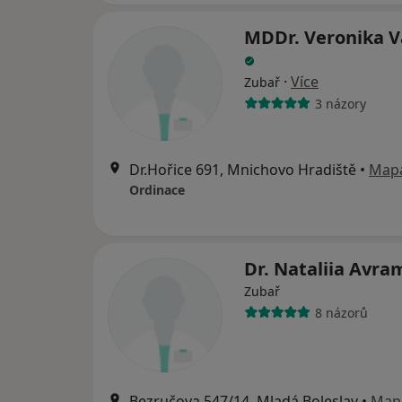
MDDr. Veronika V
·
Více
Zubař
3 názory
Dr.Hořice 691, Mnichovo Hradiště
•
Map
Ordinace
Dr. Nataliia Avr
Zubař
8 názorů
Bezručova 547/14, Mladá Boleslav
•
Map