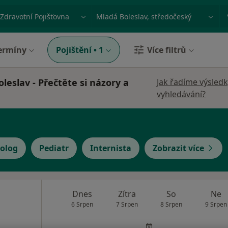
ace, nemoc nebo příjmení
Město nebo region
ermíny
Pojištění
•
1
Více filtrů
eslav - Přečtěte si názory a
Jak řadíme výsled
vyhledávání?
olog
Pediatr
Internista
Zobrazit více
Dnes
Zítra
So
Ne
6 Srpen
7 Srpen
8 Srpen
9 Srpen