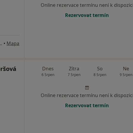
Online rezervace termínu není k dispozic
Rezervovat termín
zňů 572, Benátky nad Jizerou
•
Mapa
ršová
Dnes
Zítra
So
Ne
6 Srpen
7 Srpen
8 Srpen
9 Srpen
Online rezervace termínu není k dispozic
Rezervovat termín