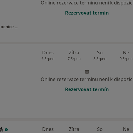
Online rezervace termínu není k dispozic
Rezervovat termín
Oblastní nemocnice Mladá Boleslav a.s. nemocnice Středočeského kraje
Dnes
Zítra
So
Ne
6 Srpen
7 Srpen
8 Srpen
9 Srpen
Online rezervace termínu není k dispozic
Rezervovat termín
vá
Dnes
Zítra
So
Ne