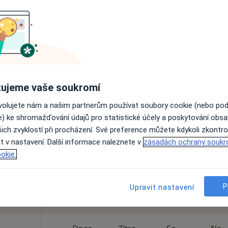
Online rezervace termínu není k dispozic
Rezervovat termín
ujeme vaše soukromí
.r.o.
Dnes
Zítra
So
Ne
ovolujete nám a našim partnerům používat soubory cookie (nebo po
6 Srpen
7 Srpen
8 Srpen
9 Srpen
e) ke shromažďování údajů pro statistické účely a poskytování obs
ich zvyklostí při procházení. Své preference můžete kdykoli zkontro
t v nastavení. Další informace naleznete v
Online rezervace termínu není k dispozic
zásadách ochrany soukr
okie.
Zobrazit profil
P
Upravit nastavení