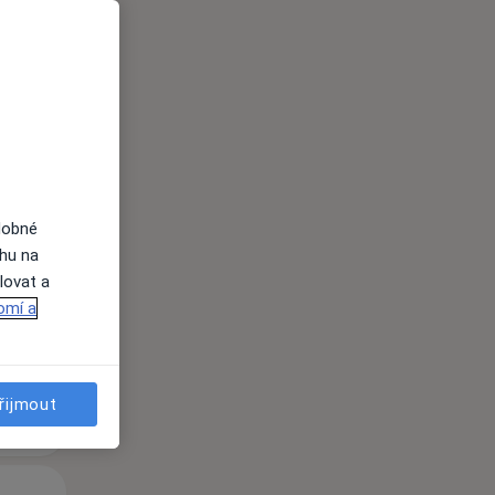
i
Po
Út
St
dobné
10 Srpen
11 Srpen
12 Srpen
ahu na
lovat a
i
omí a
řijmout