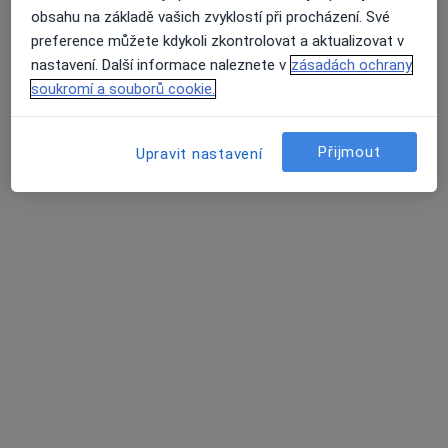
obsahu na základě vašich zvyklostí při procházení. Své
preference můžete kdykoli zkontrolovat a aktualizovat v
MUDr. Jan Fuka
nastavení. Další informace naleznete v
zásadách ochrany
·
Více
Sexuolog
soukromí a souborů cookie.
Linhartova 243/25, Kosmonosy
•
Mapa
MUDr. Stegerová s.r.o.
Přijmout
Upravit nastavení
Tento specialista nenabízí online rezervaci termínu na této adrese.
Rezervovat termín