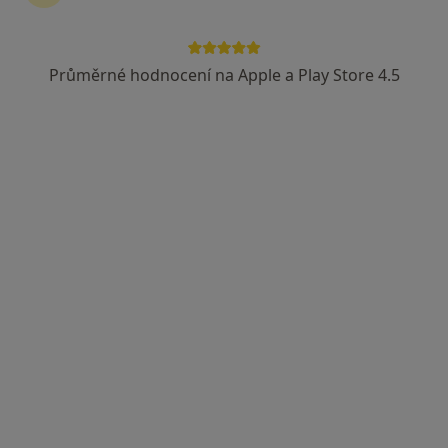
Průměrné hodnocení na Apple a Play Store 4.5
Mgr. Radka Matesová
·
Více
Psychoterapeut, Psycholog, Dětský psycholog
35 názorů
Táborská 923, Mladá Boleslav
•
Mapa
Viaconnecta
Individuální psychoterapie
1 000 Kč
Tento specialista nenabízí online rezervaci termínu na této adrese.
Rezervovat termín