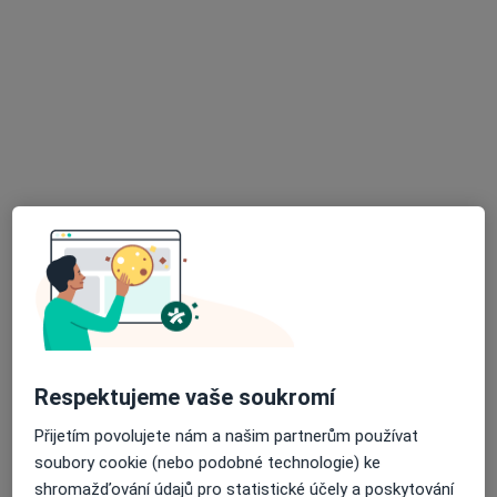
Mikalai Karalevich
·
Více
Zubař
15 názorů
Máchova 1480, Mladá Boleslav
•
Mapa
Ordinace praktického zubního lékařství
Estetická stomatologie
od 3 500 kč
Tento specialista nenabízí online rezervaci termínu na této adrese.
Rezervovat termín
Respektujeme vaše soukromí
Přijetím povolujete nám a našim partnerům používat
soubory cookie (nebo podobné technologie) ke
shromažďování údajů pro statistické účely a poskytování