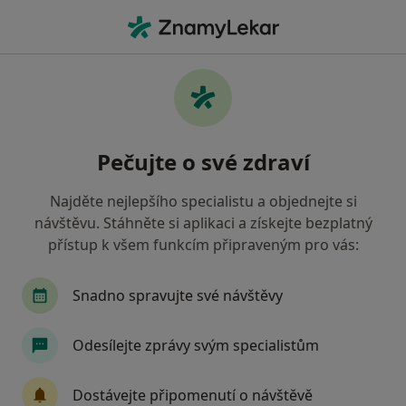
Hla
Mladá Boleslav, středočeský
Filtry
Mapa
Mladá Boleslav
Pečujte o své zdraví
Jak řadíme výsledky vyhledávání?
Najděte nejlepšího specialistu a objednejte si
návštěvu. Stáhněte si aplikaci a získejte bezplatný
Jakého specialistu hledáte?
přístup k všem funkcím připraveným pro vás:
Zubař
Praktický lékař
Internista
Ped
Snadno spravujte své návštěvy
Odesílejte zprávy svým specialistům
Dostávejte připomenutí o návštěvě