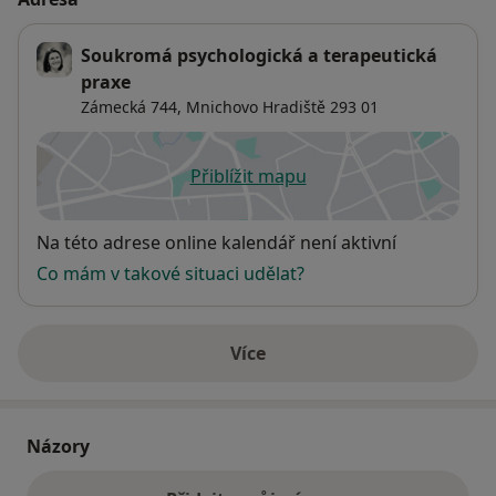
Soukromá psychologická a terapeutická
praxe
Zámecká 744,
Mnichovo Hradiště
293 01
Přiblížit mapu
se otevře v nové záložce
Dostupnost
Na této adrese online kalendář není aktivní
Co mám v takové situaci udělat?
Více
o adrese
Názory