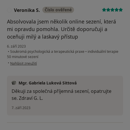
Veronika S.
Číslo ověřené
V
Absolvovala jsem několik online sezení, která
mi opravdu pomohla. Určitě doporučuji a
oceňuji milý a laskavý přístup
6. září 2023
•
Soukromá psychologická a terapeutická praxe
•
individuální terapie
50 minutové sezení
podle názoru uživatele Veronika S.
•
Nahlásit zneužití
Mgr. Gabriela Luková Sittová
Děkuji za společná příjemná sezení, opatrujte
se. Zdraví G. L.
7. září 2023