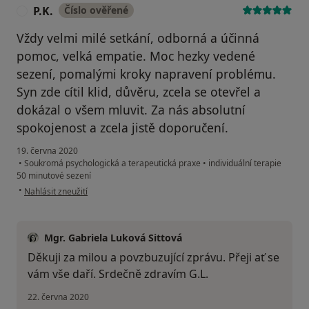
P.K.
Číslo ověřené
P
Vždy velmi milé setkání, odborná a účinná
pomoc, velká empatie. Moc hezky vedené
sezení, pomalými kroky napravení problému.
Syn zde cítil klid, důvěru, zcela se otevřel a
dokázal o všem mluvit. Za nás absolutní
spokojenost a zcela jistě doporučení.
19. června 2020
•
Soukromá psychologická a terapeutická praxe
•
individuální terapie
50 minutové sezení
podle názoru uživatele P.K.
•
Nahlásit zneužití
Mgr. Gabriela Luková Sittová
Děkuji za milou a povzbuzující zprávu. Přeji ať se
vám vše daří. Srdečně zdravím G.L.
22. června 2020