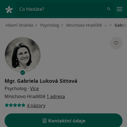
Hla
Co hledáte?
Hlavní Stránka
Psycholog
Mnichovo Hradiště
Gabrie
Změna měs
Mgr.
Gabriela Luková Sittová
o specializacích
Psycholog
·
Více
Mnichovo Hradiště
1 adresa
4 názory
Kontaktní údaje