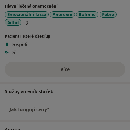
Hlavní léčená onemocnění
Emocionální krize
Anorexie
Bulimie
Fobie
a11y_sr_more_diseases
Adhd
+8
Pacienti, které ošetřuji
Dospělí
Děti
Více
o zkušenostech
Služby a ceník služeb
Jak fungují ceny?
Adresa