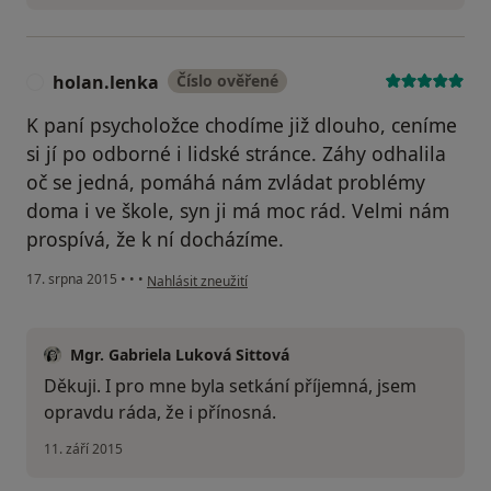
holan.lenka
Číslo ověřené
H
K paní psycholožce chodíme již dlouho, ceníme
si jí po odborné i lidské stránce. Záhy odhalila
oč se jedná, pomáhá nám zvládat problémy
doma i ve škole, syn ji má moc rád. Velmi nám
prospívá, že k ní docházíme.
podle názoru uživatele holan.lenka
17. srpna 2015
•
•
•
Nahlásit zneužití
Mgr. Gabriela Luková Sittová
Děkuji. I pro mne byla setkání příjemná, jsem
opravdu ráda, že i přínosná.
11. září 2015