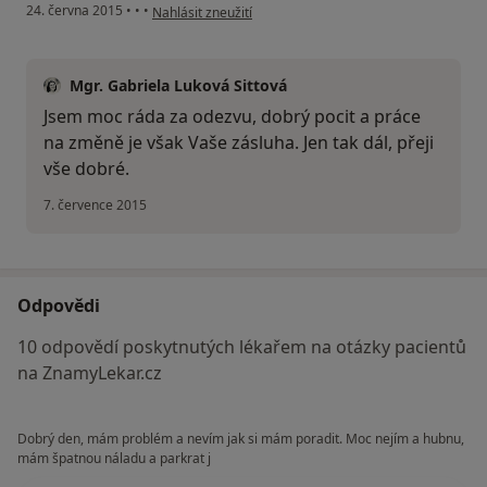
podle názoru uživatele Váš účet byl odstraněn
24. června 2015
•
•
•
Nahlásit zneužití
Mgr. Gabriela Luková Sittová
Jsem moc ráda za odezvu, dobrý pocit a práce
na změně je však Vaše zásluha. Jen tak dál, přeji
vše dobré.
7. července 2015
Odpovědi
10 odpovědí poskytnutých lékařem na otázky pacientů
na ZnamyLekar.cz
Dobrý den, mám problém a nevím jak si mám poradit. Moc nejím a hubnu,
mám špatnou náladu a parkrat j