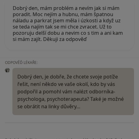
Dobrý den, mám problém a nevím jak si mám
poradit. Moc nejím a hubnu, mám špatnou
náladu a parkrat jsem měla i úzkosti a když uz
se teda najím tak se mi chce zvracet. Už to
pozoruju delší dobu a nevim co s tim a ani kam
si mám zajít. Děkuji za odpověď
ODPOVĚĎ LÉKAŘE:
Dobrý den, je dobře, že chcete svoje potíže
řešit, není někdo ve vaše okolí, kdo by vás
podpořil a pomohl vám nalézt odborníka-
psychologa, psychoterapeuta? Také je možné
se obrátit na linky důvěry…