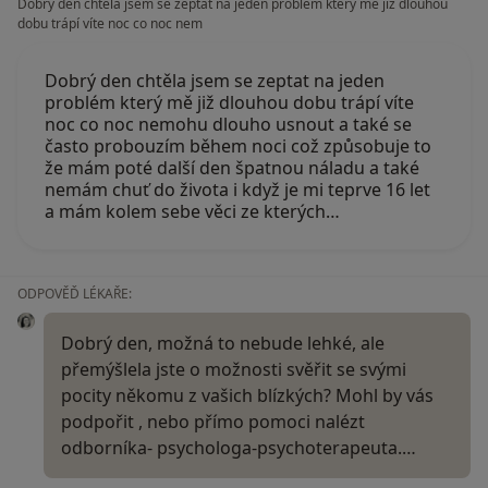
Dobrý den chtěla jsem se zeptat na jeden problém který mě již dlouhou
dobu trápí víte noc co noc nem
Dobrý den chtěla jsem se zeptat na jeden
problém který mě již dlouhou dobu trápí víte
noc co noc nemohu dlouho usnout a také se
často probouzím během noci což způsobuje to
že mám poté další den špatnou náladu a také
nemám chuť do života i když je mi teprve 16 let
a mám kolem sebe věci ze kterých…
ODPOVĚĎ LÉKAŘE:
Dobrý den, možná to nebude lehké, ale
přemýšlela jste o možnosti svěřit se svými
pocity někomu z vašich blízkých? Mohl by vás
podpořit , nebo přímo pomoci nalézt
odborníka- psychologa-psychoterapeuta.…