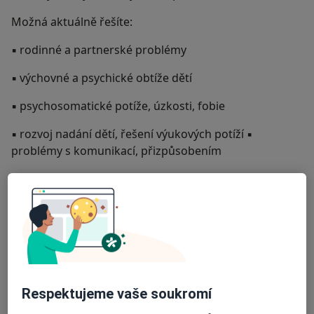
Možná aktuálně řešíte:
▪ rodinné a partnerské problémy
▪ výchovné a psychické obtíže dětí
▪ psychosomatické potíže, úzkosti, fobie
▪ rozvoj nadání dětí, řešení výukových potíží ▪
problémy s komunikací, přizpůsobením
Přijďte společně hledat řešení, jak ven z problémů. Jak
se orientovat na Vaše silné stránky, hledat možnosti
změn.
Praxe: Absolvovala jsem magisterský program
psychologie a speciální pedagogiky na Univerzitě
Karlově a pětiletý komplexní psychoterapeutický výcvik
Respektujeme vaše soukromí
v Rodinné a systemické terapii (Institut rodinné terapie