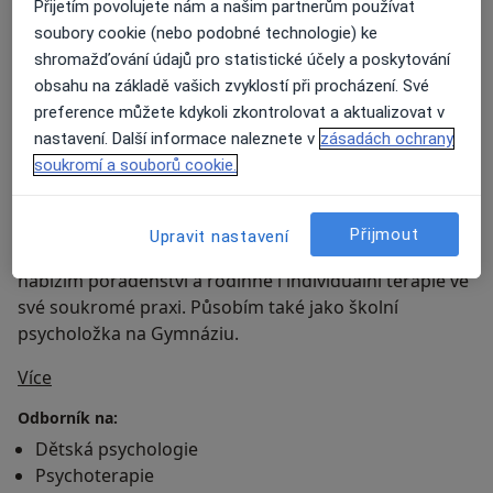
FN Motol) a mnoho dalších kurzů věnovaných
Přijetím povolujete nám a našim partnerům používat
psychodiagnostice, poradenství a terapeutickým
soubory cookie (nebo podobné technologie) ke
dovednostem.
shromažďování údajů pro statistické účely a poskytování
obsahu na základě vašich zvyklostí při procházení. Své
Jsem akreditovanou členkou České asociace pro
preference můžete kdykoli zkontrolovat a aktualizovat v
psychoterapii a Společnosti systemických a rodinných
nastavení. Další informace naleznete v
zásadách ochrany
terapeutů.
soukromí a souborů cookie.
Více než devět let jsem působila jako psycholožka (od
roku 2009 jako vedoucí psycholog) v Pedagogicko-
Přijmout
Upravit nastavení
psychologické poradně v Mladé Boleslavi, aktuálně
nabízím poradenství a rodinné i individuální terapie ve
své soukromé praxi. Působím také jako školní
psycholožka na Gymnáziu.
O mně
Více
Odborník na:
Dětská psychologie
Psychoterapie