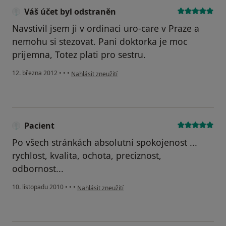
Váš účet byl odstraněn
Navstivil jsem ji v ordinaci uro-care v Praze a
nemohu si stezovat. Pani doktorka je moc
prijemna, Totez plati pro sestru.
podle názoru uživatele Váš účet byl odstraněn
12. března 2012
•
•
•
Nahlásit zneužití
Pacient
Po všech stránkách absolutní spokojenost ...
rychlost, kvalita, ochota, preciznost,
odbornost...
podle názoru uživatele Pacient
10. listopadu 2010
•
•
•
Nahlásit zneužití