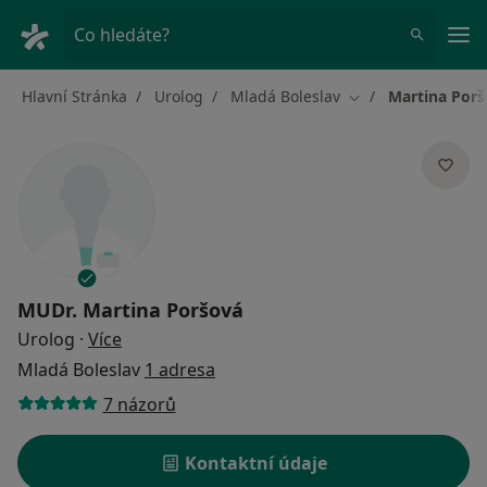
Hla
Co hledáte?
Hlavní Stránka
Urolog
Mladá Boleslav
Martina Por
Změna města
MUDr.
Martina Poršová
o specializacích
Urolog
·
Více
Mladá Boleslav
1 adresa
7 názorů
Kontaktní údaje