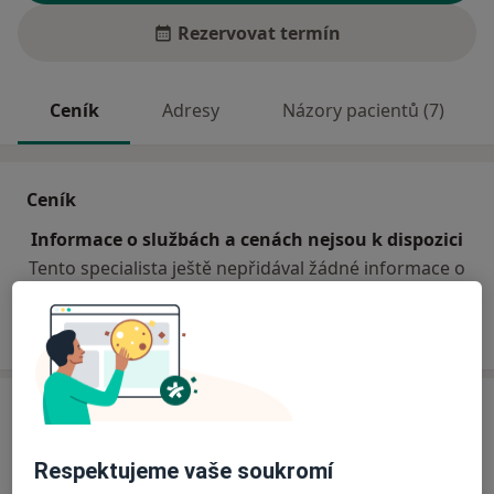
Rezervovat termín
Ceník
Adresy
Názory pacientů (7)
Ceník
Informace o službách a cenách nejsou k dispozici
Tento specialista ještě nepřidával žádné informace o
svých službách.
Adresa
Oblastní nemocnice Mladá Boleslav, a.s.,
Respektujeme vaše soukromí
V. Klementa 147,
Mladá Boleslav
293 50