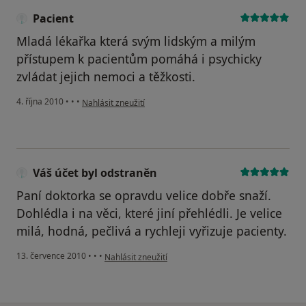
Pacient
Mladá lékařka která svým lidským a milým
přístupem k pacientům pomáhá i psychicky
zvládat jejich nemoci a těžkosti.
podle názoru uživatele Pacient
4. října 2010
•
•
•
Nahlásit zneužití
Váš účet byl odstraněn
Paní doktorka se opravdu velice dobře snaží.
Dohlédla i na věci, které jiní přehlédli. Je velice
milá, hodná, pečlivá a rychleji vyřizuje pacienty.
podle názoru uživatele Váš účet byl odstraněn
13. července 2010
•
•
•
Nahlásit zneužití