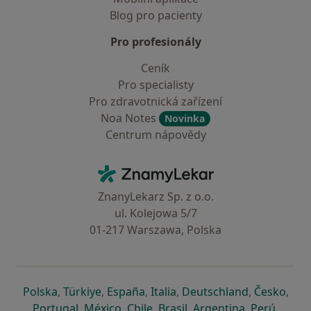
Blog pro pacienty
Pro profesionály
Ceník
Pro specialisty
Pro zdravotnická zařízení
Noa Notes
Novinka
Centrum nápovědy
Kontakt
ZnamyLekar - Hlavní stránka
ZnanyLekarz Sp. z o.o.
ul. Kolejowa 5/7
01-217 Warszawa, Polska
se otevře v nové záložce
se otevře v nové záložce
se otevře v nové záložce
se otevře v nové záložce
se otevře v 
se o
Polska
,
Türkiye
,
España
,
Italia
,
Deutschland
,
Česko
,
se otevře v nové záložce
se otevře v nové záložce
se otevře v nové záložce
se otevře v nové záložc
se otevře v 
se ote
Portugal
,
México
,
Chile
,
Brasil
,
Argentina
,
Perú
,