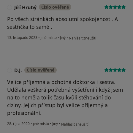
Jiří Hrubý
Číslo ověřené
J
Po všech stránkách absolutní spokojenost . A
sestřička to samé .
podle názoru uživatele Jiří Hrubý
13. listopadu 2023
•
jiné místo
•
Jiný
•
Nahlásit zneužití
D.J.
Číslo ověřené
D
Velice příjemná a ochotná doktorka i sestra.
Udělala veškerá potřebná vyšetření i když jsem
na to neměla tolik času kvůli stěhování do
ciziny. Jejich přístup byl velice příjemný a
profesionální.
podle názoru uživatele D.J.
28. října 2020
•
jiné místo
•
Jiný
•
Nahlásit zneužití