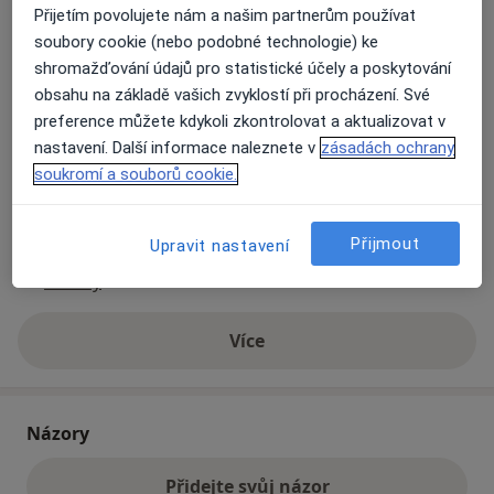
Přijetím povolujete nám a našim partnerům používat
soubory cookie (nebo podobné technologie) ke
Přiblížit mapu
shromažďování údajů pro statistické účely a poskytování
se otevře v nové záložce
obsahu na základě vašich zvyklostí při procházení. Své
preference můžete kdykoli zkontrolovat a aktualizovat v
Dostupnost
Na této adrese online kalendář není aktivní
nastavení. Další informace naleznete v
zásadách ochrany
Co mám v takové situaci udělat?
soukromí a souborů cookie.
Způsoby platby (soukromé návštěvy)
Přijmout
Upravit nastavení
Na teto adrese lékař přijímá pacienty na pojišťovnu
Detaily
Více
o adrese
Názory
Přidejte svůj názor