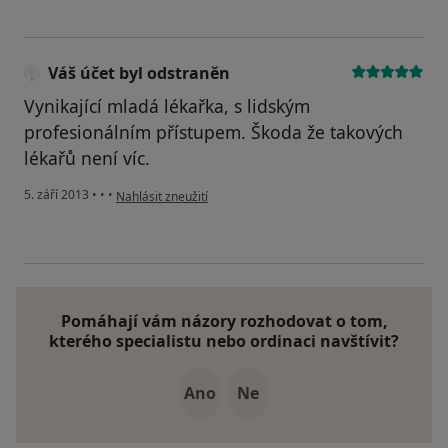
Váš účet byl odstraněn
Vynikající mladá lékařka, s lidským
profesionálním přístupem. Škoda že takových
lékařů není víc.
podle názoru uživatele Váš účet byl odstraněn
5. září 2013
•
•
•
Nahlásit zneužití
Pomáhají vám názory rozhodovat o tom,
kterého specialistu nebo ordinaci navštívit?
Ano
Ne