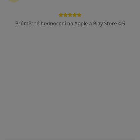
57 názorů
V. Klementa 147, Mladá Boleslav
•
Mapa
Průměrné hodnocení na Apple a Play Store 4.5
Oblastní nemocnice Mladá Boleslav a.s. nemocnice Středočeského kraje
Tento specialista nenabízí online rezervaci termínu na této adrese.
Rezervovat termín
MUDr. Milan Emler
Ortoped
38 názorů