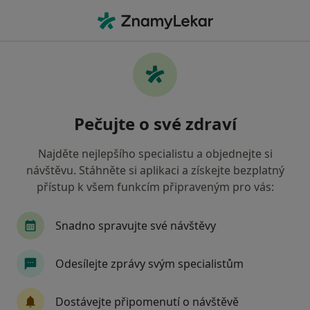
Hla
Ortoped • Mladá Boleslav, středočeský
Filtry
• 1
Mapa
Doporučení ortopedové s Oborová zdravotní
Pečujte o své zdraví
pojišťovna Mladá Boleslav
Jak řadíme výsledky vyhledávání?
Najděte nejlepšího specialistu a objednejte si
návštěvu. Stáhněte si aplikaci a získejte bezplatný
přístup k všem funkcím připraveným pro vás:
Snadno spravujte své návštěvy
Odesílejte zprávy svým specialistům
MUDr. Milan Kutáček
Dostávejte připomenutí o návštěvě
Ortoped