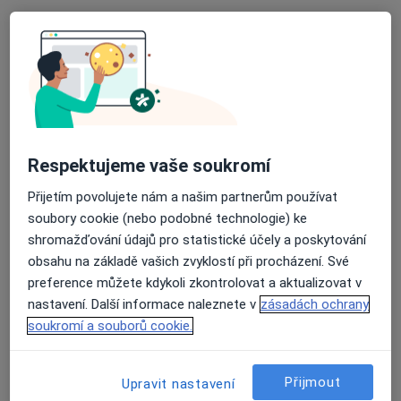
tř. Václava Klementa 869, Mladá Boleslav
•
Mapa
Poliklinika Škoda
Tento specialista nenabízí online rezervaci termínu na této adrese.
Rezervovat termín
Respektujeme vaše soukromí
Přijetím povolujete nám a našim partnerům používat
soubory cookie (nebo podobné technologie) ke
shromažďování údajů pro statistické účely a poskytování
obsahu na základě vašich zvyklostí při procházení. Své
preference můžete kdykoli zkontrolovat a aktualizovat v
nastavení. Další informace naleznete v
zásadách ochrany
Poliklinika Škoda
soukromí a souborů cookie.
·
Více
Ortoped, Gynekolog, Internista
41 názorů
Přijmout
Upravit nastavení
tř. Václava Klementa 869, Mladá Boleslav
•
Mapa