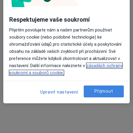
tř. Václava Klementa 869, Mladá Boleslav
•
Mapa
Poliklinika Škoda
Respektujeme vaše soukromí
Tento specialista nenabízí online rezervaci termínu na této adrese.
Přijetím povolujete nám a našim partnerům používat
Rezervovat termín
soubory cookie (nebo podobné technologie) ke
shromažďování údajů pro statistické účely a poskytování
obsahu na základě vašich zvyklostí při procházení. Své
preference můžete kdykoli zkontrolovat a aktualizovat v
nastavení. Další informace naleznete v
zásadách ochrany
soukromí a souborů cookie.
Přijmout
Upravit nastavení
Poliklinika Škoda
·
Více
Ortoped, Gynekolog, Internista
41 názorů
tř. Václava Klementa 869, Mladá Boleslav
•
Mapa