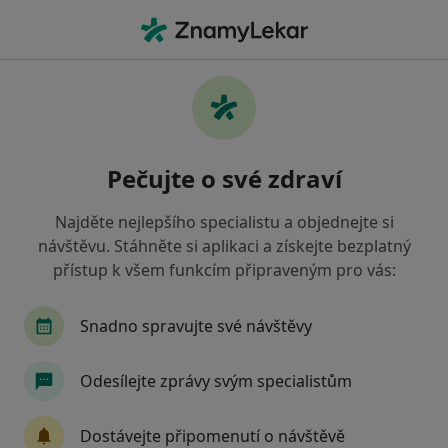
Hla
Ortoped • Mladá Boleslav, středočeský
Filtry
• 1
Mapa
Doporučení ortopedové s Vojenská
Pečujte o své zdraví
zdravotní pojišťovna ČR Mladá Boleslav
Jak řadíme výsledky vyhledávání?
Najděte nejlepšího specialistu a objednejte si
návštěvu. Stáhněte si aplikaci a získejte bezplatný
přístup k všem funkcím připraveným pro vás:
Snadno spravujte své návštěvy
Odesílejte zprávy svým specialistům
MUDr. Milan Kutáček
Dostávejte připomenutí o návštěvě
Ortoped