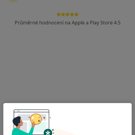
57 názorů
V. Klementa 147, Mladá Boleslav
•
Mapa
Průměrné hodnocení na Apple a Play Store 4.5
Oblastní nemocnice Mladá Boleslav a.s. nemocnice Středočeského kraje
Tento specialista nenabízí online rezervaci termínu na této adrese.
Rezervovat termín
MUDr. Milan Emler
Ortoped
38 názorů