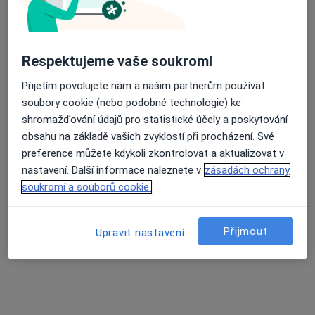
tř. Václava Klementa 869, Mladá Boleslav
•
Mapa
Poliklinika Škoda
Tato klinika nemá specialisty s dostupnými termíny v online kalendáři
Respektujeme vaše soukromí
Zobrazit profil
Přijetím povolujete nám a našim partnerům používat
soubory cookie (nebo podobné technologie) ke
shromažďování údajů pro statistické účely a poskytování
obsahu na základě vašich zvyklostí při procházení. Své
preference můžete kdykoli zkontrolovat a aktualizovat v
nastavení. Další informace naleznete v
zásadách ochrany
soukromí a souborů cookie.
Přijmout
Upravit nastavení
MUDr. Ivana Morávková
Internista, Praktický lékař
26 názorů
Adresa 1
Adresa 2