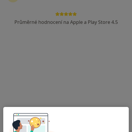
10 názorů
Jiráskova 1320, Mladá Boleslav
•
Mapa
Průměrné hodnocení na Apple a Play Store 4.5
Poliklinika Modrá Hvězda
Tato klinika nemá specialisty s dostupnými termíny v online kalendáři
Zobrazit profil
Poliklinika Škoda
·
Více
Internista, Gynekolog, Ortoped
41 názorů