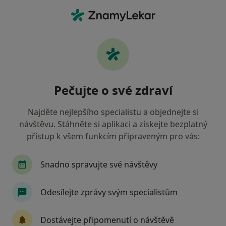
Hla
Internista • Mladá Boleslav, středočeský
Filtry
• 1
Mapa
Doporučení internisté s Zaměstnanecká
Pečujte o své zdraví
pojišťovna Škoda Mladá Boleslav
Jak řadíme výsledky vyhledávání?
Najděte nejlepšího specialistu a objednejte si
návštěvu. Stáhněte si aplikaci a získejte bezplatný
přístup k všem funkcím připraveným pro vás:
Snadno spravujte své návštěvy
Odesílejte zprávy svým specialistům
Zuzana Záveská
Dostávejte připomenutí o návštěvě
Internista