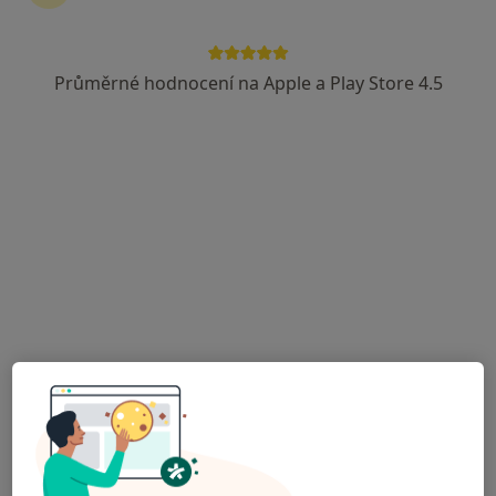
Mladá Boleslav
•
Mapa
Ordinace
Průměrné hodnocení na Apple a Play Store 4.5
Tento specialista nenabízí online rezervaci termínu na této adrese.
Rezervovat termín
Miloslav Tobek
Internista, Onkolog
Laurinova 1049, Mladá Boleslav
•
Mapa
Ordinace