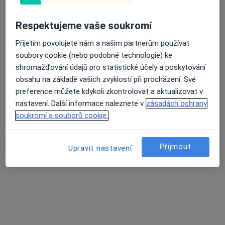
Tento specialista nenabízí online rezervaci termínu na této adrese.
Respektujeme vaše soukromí
Rezervovat termín
Přijetím povolujete nám a našim partnerům používat
soubory cookie (nebo podobné technologie) ke
shromažďování údajů pro statistické účely a poskytování
obsahu na základě vašich zvyklostí při procházení. Své
preference můžete kdykoli zkontrolovat a aktualizovat v
nastavení. Další informace naleznete v
zásadách ochrany
soukromí a souborů cookie.
Přijmout
Ilona Vaisová
Upravit nastavení
Internista, Pediatr
Kosmonosy
•
Mapa
Ordinace
Tento specialista nenabízí online rezervaci termínu na této adrese.