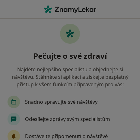
Hla
Psychiatr • Mladá Boleslav, středočeský
Filtry
• 1
Mapa
Doporučení psychiatři s Zaměstnanecká
Pečujte o své zdraví
pojišťovna Škoda Mladá Boleslav
Jak řadíme výsledky vyhledávání?
Najděte nejlepšího specialistu a objednejte si
návštěvu. Stáhněte si aplikaci a získejte bezplatný
přístup k všem funkcím připraveným pro vás:
Snadno spravujte své návštěvy
Odesílejte zprávy svým specialistům
MUDr. Stegerová s.r.o.
Dostávejte připomenutí o návštěvě
Psychiatr, Sexuolog