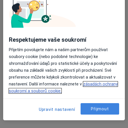
Tento specialista nenabízí online rezervaci termínu na této adrese.
Rezervovat termín
Respektujeme vaše soukromí
Přijetím povolujete nám a našim partnerům používat
soubory cookie (nebo podobné technologie) ke
shromažďování údajů pro statistické účely a poskytování
obsahu na základě vašich zvyklostí při procházení. Své
preference můžete kdykoli zkontrolovat a aktualizovat v
Jan Keyř
nastavení. Další informace naleznete v
zásadách ochrany
soukromí a souborů cookie.
Psychiatr
Lípy 15, Kosmonosy
•
Mapa
Psychiatrická léčebna
Přijmout
Upravit nastavení
Tento specialista nenabízí online rezervaci termínu na této adrese.