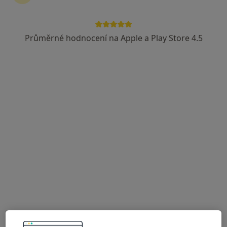
Linhartova 243/25, Kosmonosy
•
Mapa
MUDr. Stegerová s.r.o.
Průměrné hodnocení na Apple a Play Store 4.5
Tato klinika nemá specialisty s dostupnými termíny v online kalendáři
Zobrazit profil
MUDr. Martina Stegerová
Psychiatr
Linhartova 243/25, Kosmonosy
•
Mapa
MUDr. Stegerová s.r.o.