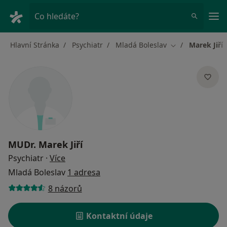
Hla
Co hledáte?
Hlavní Stránka
Psychiatr
Mladá Boleslav
Marek Jiří
Změna města
MUDr.
Marek Jiří
o specializacích
Psychiatr
·
Více
Mladá Boleslav
1 adresa
8 názorů
Kontaktní údaje