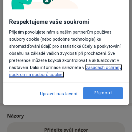
Přiblížit mapu
se otevře v nové záložce
Respektujeme vaše soukromí
Přijetím povolujete nám a našim partnerům používat
Dostupnost
Na této adrese online kalendář není aktivní
soubory cookie (nebo podobné technologie) ke
Co mám v takové situaci udělat?
shromažďování údajů pro statistické účely a poskytování
obsahu na základě vašich zvyklostí při procházení. Své
Způsoby platby (soukromé návštěvy)
preference můžete kdykoli zkontrolovat a aktualizovat v
nastavení. Další informace naleznete v
zásadách ochrany
Na teto adrese lékař přijímá pacienty na pojišťovnu
soukromí a souborů cookie.
Detaily
Více
Přijmout
Upravit nastavení
o adrese
Názory
Přidejte svůj názor