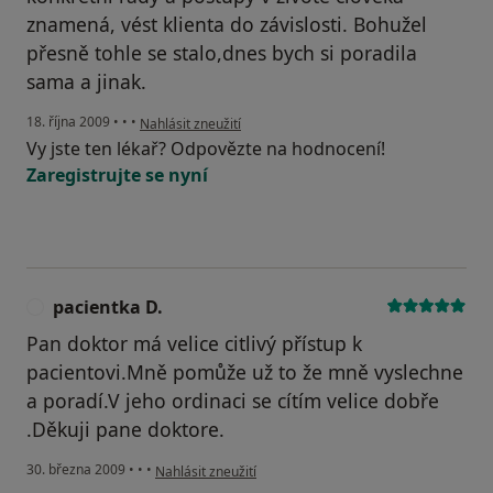
znamená, vést klienta do závislosti. Bohužel
přesně tohle se stalo,dnes bych si poradila
sama a jinak.
podle názoru uživatele Váš účet byl odstraněn
18. října 2009
•
•
•
Nahlásit zneužití
Vy jste ten lékař? Odpovězte na hodnocení!
Zaregistrujte se nyní
pacientka D.
P
Pan doktor má velice citlivý přístup k
pacientovi.Mně pomůže už to že mně vyslechne
a poradí.V jeho ordinaci se cítím velice dobře
.Děkuji pane doktore.
podle názoru uživatele pacientka D.
30. března 2009
•
•
•
Nahlásit zneužití