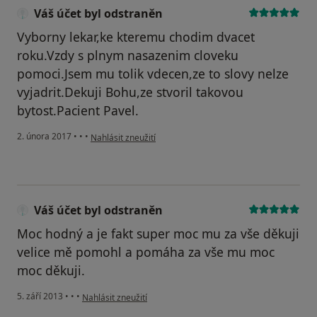
Váš účet byl odstraněn
Vyborny lekar,ke kteremu chodim dvacet
roku.Vzdy s plnym nasazenim cloveku
pomoci.Jsem mu tolik vdecen,ze to slovy nelze
vyjadrit.Dekuji Bohu,ze stvoril takovou
bytost.Pacient Pavel.
podle názoru uživatele Váš účet byl odstraněn
2. února 2017
•
•
•
Nahlásit zneužití
Váš účet byl odstraněn
Moc hodný a je fakt super moc mu za vše děkuji
velice mě pomohl a pomáha za vše mu moc
moc děkuji.
podle názoru uživatele Váš účet byl odstraněn
5. září 2013
•
•
•
Nahlásit zneužití