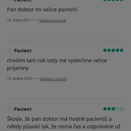
Pan doktor mi velice pomohl.
podle názoru uživatele Pacient
18. srpna 2011
•
•
•
Nahlásit zneužití
Pacient
chodim tam rok vzdy me vyslechne velice
prijemny
podle názoru uživatele Pacient
19. dubna 2010
•
•
•
Nahlásit zneužití
Pacient
Škoda, že pan doktor má hodně pacientů a
někdy působí tak, že nemá čas a odpoledne už