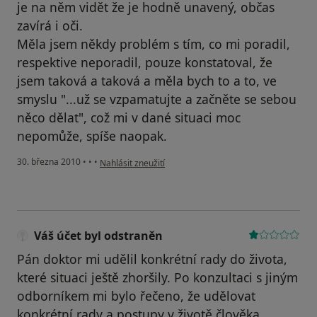
je na něm vidět že je hodně unavený, občas
zavírá i oči.
Měla jsem někdy problém s tím, co mi poradil,
respektive neporadil, pouze konstatoval, že
jsem taková a taková a měla bych to a to, ve
smyslu "...už se vzpamatujte a začněte se sebou
něco dělat", což mi v dané situaci moc
nepomůže, spíše naopak.
podle názoru uživatele Pacient
30. března 2010
•
•
•
Nahlásit zneužití
Váš účet byl odstraněn
Pán doktor mi udělil konkrétní rady do života,
které situaci ještě zhoršily. Po konzultaci s jiným
odborníkem mi bylo řečeno, že udělovat
konkrétní rady a postupy v životě člověka