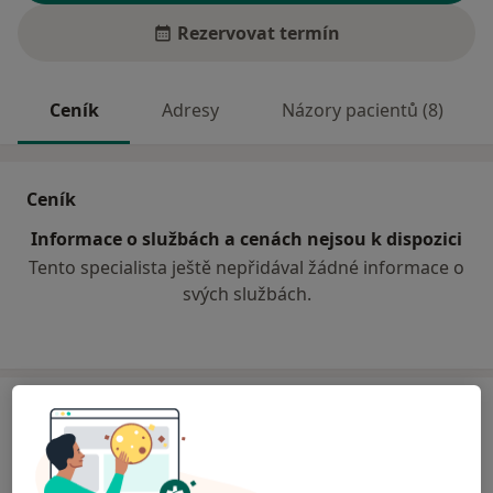
Rezervovat termín
Ceník
Adresy
Názory pacientů (8)
Ceník
Informace o službách a cenách nejsou k dispozici
Tento specialista ještě nepřidával žádné informace o
svých službách.
Adresa
Psychiatrická ambulance
Jaselská 146,
Mladá Boleslav
29301