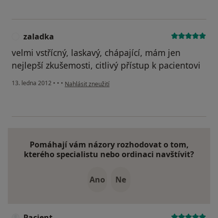
zaladka
Z
velmi vstřícný, laskavý, chápající, mám jen
nejlepší zkušemosti, citlivý přístup k pacientovi
podle názoru uživatele zaladka
13. ledna 2012
•
•
•
Nahlásit zneužití
Pomáhají vám názory rozhodovat o tom,
kterého specialistu nebo ordinaci navštívit?
Ano
Ne
Pacient