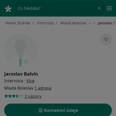
Hla
Co hledáte?
Hlavní Stránka
Internista
Mladá Boleslav
Jaroslav B
Změna města
Jaroslav Balvín
o specializacích
Internista
·
Více
Mladá Boleslav
1 adresa
2 názory
Kontaktní údaje