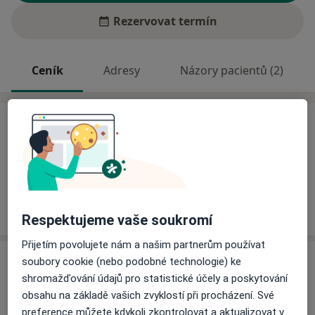
Rezervovat termín
Ceník
Adresy
Názory pacientů (2)
Ceník
Informace o službách a cenách nejsou k dispozici
Tento specialista ještě nepřidával žádné informace o
svých službách.
Respektujeme vaše soukromí
Přijetím povolujete nám a našim partnerům používat
Adresa
soubory cookie (nebo podobné technologie) ke
shromažďování údajů pro statistické účely a poskytování
Hella Medical, s.r.o.
obsahu na základě vašich zvyklostí při procházení. Své
tř. Václava Klementa 869,
Mladá Boleslav
29301
preference můžete kdykoli zkontrolovat a aktualizovat v