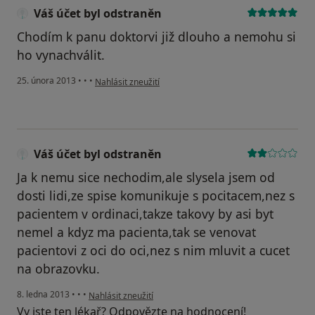
Váš účet byl odstraněn
Chodím k panu doktorvi již dlouho a nemohu si
ho vynachválit.
podle názoru uživatele Váš účet byl odstraněn
25. února 2013
•
•
•
Nahlásit zneužití
Váš účet byl odstraněn
Ja k nemu sice nechodim,ale slysela jsem od
dosti lidi,ze spise komunikuje s pocitacem,nez s
pacientem v ordinaci,takze takovy by asi byt
nemel a kdyz ma pacienta,tak se venovat
pacientovi z oci do oci,nez s nim mluvit a cucet
na obrazovku.
podle názoru uživatele Váš účet byl odstraněn
8. ledna 2013
•
•
•
Nahlásit zneužití
Vy jste ten lékař? Odpovězte na hodnocení!