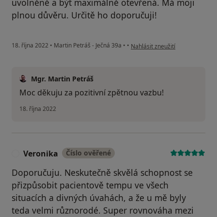
uvolněně a být maximálně otevřená. Má moji
plnou důvěru. Určitě ho doporučuji!
podle názoru uživatele Iva
18. října 2022
•
Martin Petráš - Ječná 39a
•
•
Nahlásit zneužití
Mgr. Martin Petráš
Moc děkuju za pozitivní zpětnou vazbu!
18. října 2022
Veronika
Číslo ověřené
V
Doporučuju. Neskutečně skvělá schopnost se
přizpůsobit pacientově tempu ve všech
situacích a divných úvahách, a že u mě byly
teda velmi různorodé. Super rovnováha mezi