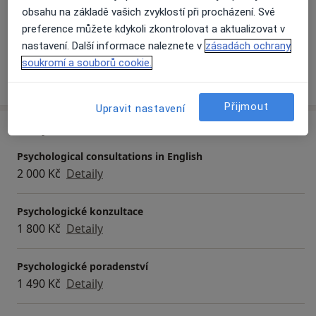
obsahu na základě vašich zvyklostí při procházení. Své
Pacienti, které ošetřuji
preference můžete kdykoli zkontrolovat a aktualizovat v
Dospělí (Pouze na některých adresách)
nastavení. Další informace naleznete v
zásadách ochrany
soukromí a souborů cookie.
Více
o zkušenostech
Přijmout
Upravit nastavení
Služby a ceník služeb
Psychological consultations in English
2 000 Kč
Detaily
Psychologické konzultace
1 800 Kč
Detaily
Psychologické poradenství
1 490 Kč
Detaily