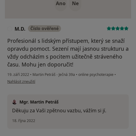
Ano
Ne
M.D.
Číslo ověřené
M
Profesionál s lidským přístupem, který se snaží
opravdu pomoct. Sezení mají jasnou strukturu a
vždy odcházím s pocitem užitečně stráveného
času. Mohu jen doporučit!
19. září 2022
•
Martin Petráš - Ječná 39a
•
online psychoterapie
•
podle názoru uživatele M.D.
Nahlásit zneužití
Mgr. Martin Petráš
Děkuju za Vaši zpětnou vazbu, vážím si jí.
18. října 2022