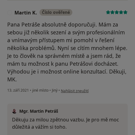
Martin K.
Číslo ověřené
M
Pana Petráše absolutně doporučuji. Mám za
sebou již několik sezení a svým profesionálním
a vnímavým přístupem mi pomohl v řešení
několika problémů. Nyní se cítím mnohem lépe.
Je to člověk na správném místě a jsem rád, že
mám tu možnost k panu Petrášovi docházet.
Výhodou je i možnost online konzultací. Děkuji,
MK.
podle názoru uživatele Martin K.
13. září 2021
•
jiné místo
•
Jiný
•
Nahlásit zneužití
Mgr. Martin Petráš
Děkuju za milou zpětnou vazbu. Je pro mě moc
důležitá a vážím si toho.