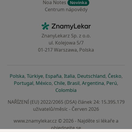
Noa Notes
Novinka
Centrum nápovědy
Kontakt
ZnamyLekar - Hlavní stránka
ZnanyLekarz Sp. z o.o.
ul. Kolejowa 5/7
01-217 Warszawa, Polska
se otevře v nové záložce
se otevře v nové záložce
se otevře v nové záložce
se otevře v nové záložce
se otevře v 
se o
Polska
,
Türkiye
,
España
,
Italia
,
Deutschland
,
Česko
,
se otevře v nové záložce
se otevře v nové záložce
se otevře v nové záložce
se otevře v nové záložc
se otevře v 
se ote
Portugal
,
México
,
Chile
,
Brasil
,
Argentina
,
Perú
,
se otevře v nové záložce
Colombia
NAŘÍZENÍ (EU) 2022/2065 (DSA) článek 24: 15.395.179
uživatelů/měsíc - Červen 2026
www.znamylekar.cz © 2026 - Najděte si lékaře a
objednejte se