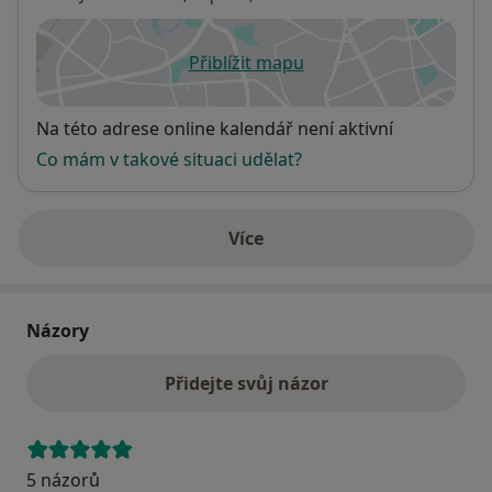
Přiblížit mapu
se otevře v nové záložce
Dostupnost
Na této adrese online kalendář není aktivní
Co mám v takové situaci udělat?
Více
o adrese
Názory
Přidejte svůj názor
5 názorů