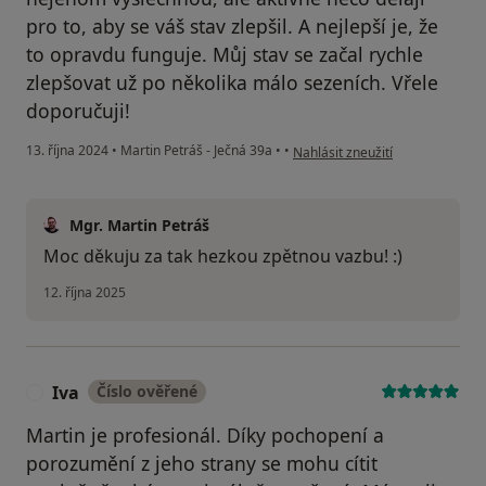
pro to, aby se váš stav zlepšil. A nejlepší je, že
to opravdu funguje. Můj stav se začal rychle
zlepšovat už po několika málo sezeních. Vřele
doporučuji!
podle názoru uživatele Jana R.
13. října 2024
•
Martin Petráš - Ječná 39a
•
•
Nahlásit zneužití
Mgr. Martin Petráš
Moc děkuju za tak hezkou zpětnou vazbu! :)
12. října 2025
Iva
Číslo ověřené
I
Martin je profesionál. Díky pochopení a
porozumění z jeho strany se mohu cítit