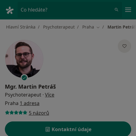
Hla
Co hledáte?
Hlavní Stránka
Psychoterapeut
Praha
Martin Petráš
Změna města
Mgr.
Martin Petráš
o specializacích
Psychoterapeut
·
Více
Praha
1 adresa
5 názorů
Kontaktní údaje