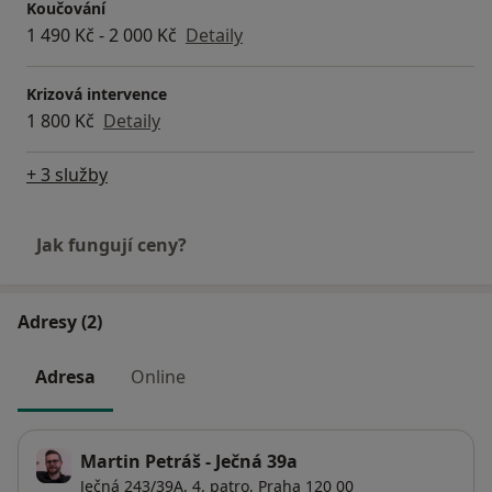
Koučování
1 490 Kč - 2 000 Kč
Detaily
Krizová intervence
1 800 Kč
Detaily
+ 3 služby
Jak fungují ceny?
Adresy (2)
Adresa
Online
Martin Petráš - Ječná 39a
Ječná 243/39A,
4. patro,
Praha
120 00