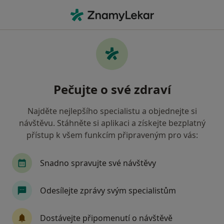
Hla
Konzultace Online • Praha, hl město Praha
Filtry
• 1
Mapa
Konzultace online Praha
Pečujte o své zdraví
Jak řadíme výsledky vyhledávání?
Najděte nejlepšího specialistu a objednejte si
návštěvu. Stáhněte si aplikaci a získejte bezplatný
Jakého specialistu hledáte?
přístup k všem funkcím připraveným pro vás:
Psychoterapeut
Psycholog
Terapeut
Snadno spravujte své návštěvy
Odesílejte zprávy svým specialistům
Dostávejte připomenutí o návštěvě