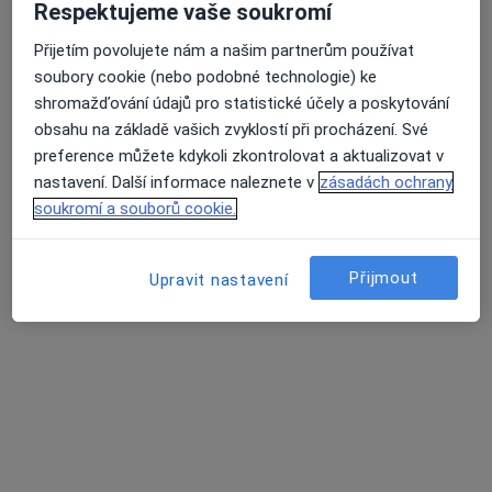
Respektujeme vaše soukromí
Mgr. Miroslava Pešlová
Přijetím povolujete nám a našim partnerům používat
·
Více
Psycholog, Dětský psycholog, Psychoterapeut
soubory cookie (nebo podobné technologie) ke
4 názory
shromažďování údajů pro statistické účely a poskytování
obsahu na základě vašich zvyklostí při procházení. Své
Voctářova 2436/3a, Praha
•
Mapa
preference můžete kdykoli zkontrolovat a aktualizovat v
Klinický psycholog Mgr. Miroslava Pešlová
nastavení. Další informace naleznete v
zásadách ochrany
Konzultace online
Cena nebyla přidána
soukromí a souborů cookie.
Tento specialista nenabízí online rezervaci termínu na této adrese.
Rezervovat termín
Přijmout
Upravit nastavení