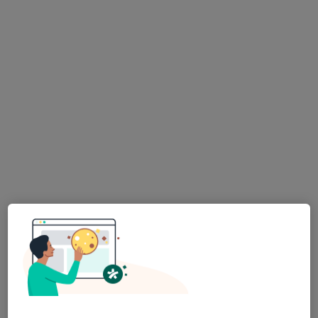
MUDr. František Šůs
·
Více
Oční lékař
4 názory
Budínova 67/2, Praha
•
Mapa
Nemocnice Na Bulovce
Konzultace online
Cena nebyla přidána
Tento specialista nenabízí online rezervaci termínu na této adrese.
Rezervovat termín