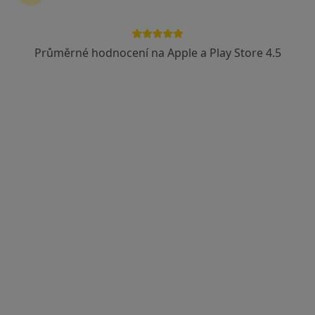
Průměrné hodnocení na Apple a Play Store 4.5
Daniela Kmetonyová
·
Více
Psychoterapeut
Opletalova 1417/25, Praha
•
Mapa
Harmonia - psychoterapie
Konzultace online
Cena nebyla přidána
Tento specialista nenabízí online rezervaci termínu na této adrese.
Rezervovat termín