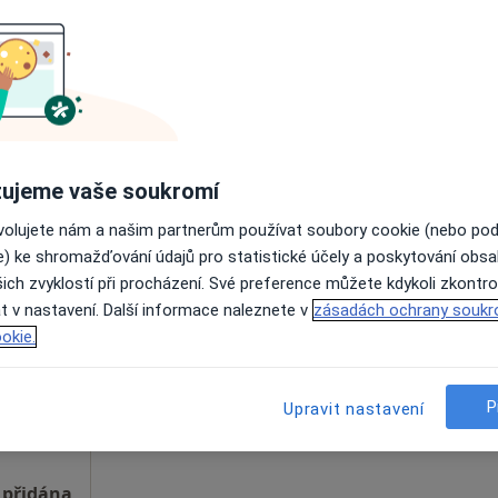
Online rezervace termínu není k dispozic
Rezervovat termín
išťovnou
ujeme vaše soukromí
ovolujete nám a našim partnerům používat soubory cookie (nebo po
e) ke shromažďování údajů pro statistické účely a poskytování obs
Dnes
Zítra
So
Ne
ich zvyklostí při procházení. Své preference můžete kdykoli zkontro
6 Srpen
7 Srpen
8 Srpen
9 Srpen
t v nastavení. Další informace naleznete v
zásadách ochrany soukr
okie.
Online rezervace termínu není k dispozic
Rezervovat termín
P
Upravit nastavení
 přidána