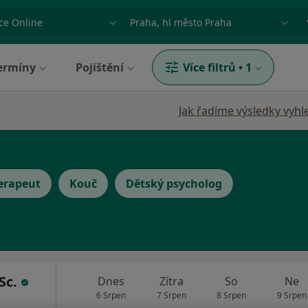
ace, nemoc nebo příjmení
Město nebo region
ermíny
Pojištění
Více filtrů
•
1
Jak řadíme výsledky vyhl
erapeut
Kouč
Dětský psycholog
Sc.
Dnes
Zítra
So
Ne
6 Srpen
7 Srpen
8 Srpen
9 Srpen