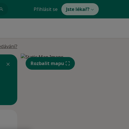
Přihlásit se
Jste lékař?
edávání?
Rozbalit mapu
Po
Út
St
10 Srpen
11 Srpen
12 Srpen