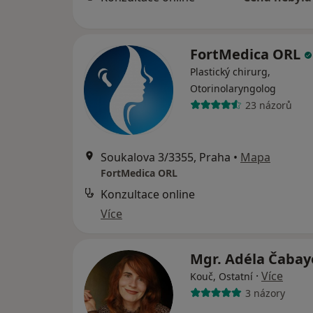
FortMedica ORL
Plastický chirurg,
Otorinolaryngolog
23 názorů
Soukalova 3/3355, Praha
•
Mapa
FortMedica ORL
Konzultace online
Více
Mgr. Adéla Čaba
·
Více
Kouč, Ostatní
3 názory