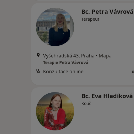
Bc. Petra Vávrov
Terapeut
Vyšehradská 43, Praha
•
Mapa
Terapie Petra Vávrová
Konzultace online
Bc. Eva Hladíkov
Kouč