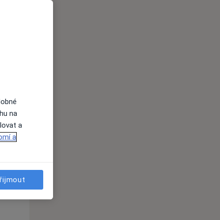
i
dobné
ahu na
Po
Út
St
lovat a
10 Srpen
11 Srpen
12 Srpen
omí a
i
řijmout