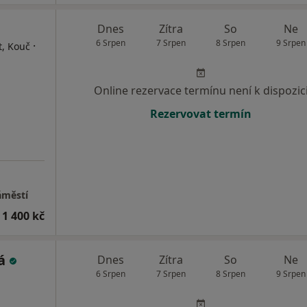
Dnes
Zítra
So
Ne
6 Srpen
7 Srpen
8 Srpen
9 Srpen
·
t, Kouč
Online rezervace termínu není k dispozic
Rezervovat termín
áměstí
 1 400 kč
vá
Dnes
Zítra
So
Ne
6 Srpen
7 Srpen
8 Srpen
9 Srpen