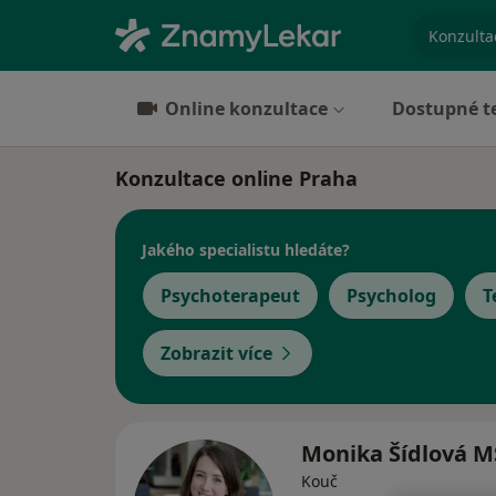
specializ
Online konzultace
Dostupné t
Konzultace online Praha
Jakého specialistu hledáte?
Psychoterapeut
Psycholog
T
Zobrazit více
Monika Šídlová M
Kouč