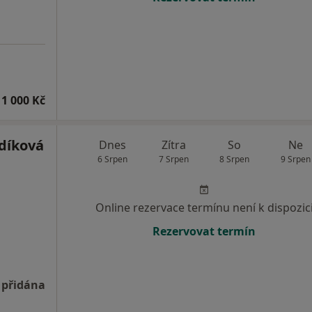
1 000 Kč
díková
Dnes
Zítra
So
Ne
6 Srpen
7 Srpen
8 Srpen
9 Srpen
Online rezervace termínu není k dispozic
Rezervovat termín
 přidána