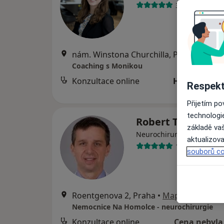
3 názory
nám. Winstona Churchilla, Praha
•
Mapa
Coaching s Monikou
Konzultace online
Hrazeno poj
Respekt
Přijetím p
technologi
Robert Tomáš
základě vaš
·
Více
Neurochirurg
aktualizova
16 názorů
souborů co
Roentgenova 2, Praha
•
Mapa
Nemocnice Na Homolce - neurochirurgie
Konzultace online
Cena nebyla