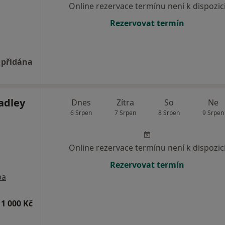
Online rezervace termínu není k dispozic
Rezervovat termín
 přidána
adley
Dnes
Zítra
So
Ne
6 Srpen
7 Srpen
8 Srpen
9 Srpen
Online rezervace termínu není k dispozic
Rezervovat termín
pa
1 000 Kč