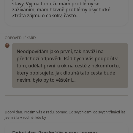
stavy. Vyjma toho,že mám problémy se
zažíváním, mám hlavně problémy psychické.
Ztráta zájmu o cokoliv, často…
ODPOVĚĎ LÉKAŘE:
Neodpovídám jako první, tak naváži na
předchozí odpovědi. Rád bych Vás podpořil v
tom, udělat první krok na cestě z nekomfortu,
který popisujete. Jak dlouhá tato cesta bude
nevím, bylo by to věštění…
Dobrý den. Prosím Vás o radu, pomoc. Od svých osmi do svých třinácti let
jsem žila v rodině, kde by