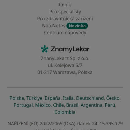
Ceník
Pro specialisty
Pro zdravotnická zařízení
Noa Notes
Novinka
Centrum nápovědy
Kontakt
ZnamyLekar - Hlavní stránka
ZnanyLekarz Sp. z o.o.
ul. Kolejowa 5/7
01-217 Warszawa, Polska
se otevře v nové záložce
se otevře v nové záložce
se otevře v nové záložce
se otevře v nové záložce
se otevře v 
se o
Polska
,
Türkiye
,
España
,
Italia
,
Deutschland
,
Česko
,
se otevře v nové záložce
se otevře v nové záložce
se otevře v nové záložce
se otevře v nové záložc
se otevře v 
se ote
Portugal
,
México
,
Chile
,
Brasil
,
Argentina
,
Perú
,
se otevře v nové záložce
Colombia
NAŘÍZENÍ (EU) 2022/2065 (DSA) článek 24: 15.395.179