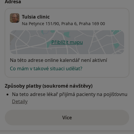
Adresa
Tulsia clinic
Na Petynce 151/90,
Praha 6
,
Praha
169 00
Přiblížit mapu
se otevře v nové záložce
Dostupnost
Na této adrese online kalendář není aktivní
Co mám v takové situaci udělat?
Způsoby platby (soukromé návštěvy)
Na teto adrese lékař přijímá pacienty na pojišťovnu
Detaily
Více
o adrese