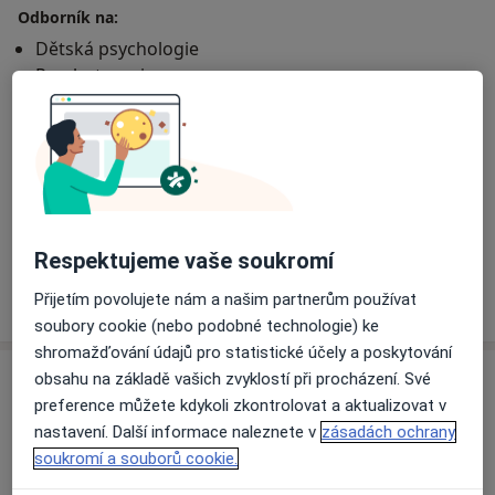
zvládnutí "vyhoření", s přijetím ztráty, ale také s
Odborník na:
realizací životních změn, plánů a tužeb. Pracuji s dětmi,
Dětská psychologie
dospívajícími i dospělými. Budu vám průvodcem na
Psychoterapie
cestě k posílení sebehodnoty a sebevědomí, či
Psychosomatika
akceptování toho, co je mimo vaši moc. Budu vám
Rodinná terapie
průvodcem na cestě ke spokojenějšímu, zdravějšímu a
svobodnějšímu životu v tělesné, sociální, duševní i
Pacienti, které ošetřuji
duchovní oblasti, které považuji za úzce provázané.
Dospělí
Děti od 5 let
Respektujeme vaše soukromí
Více
Přijetím povolujete nám a našim partnerům používat
o zkušenostech
soubory cookie (nebo podobné technologie) ke
shromažďování údajů pro statistické účely a poskytování
Služby a ceník služeb
obsahu na základě vašich zvyklostí při procházení. Své
preference můžete kdykoli zkontrolovat a aktualizovat v
Individuální psychoterapie
nastavení. Další informace naleznete v
zásadách ochrany
Detaily
soukromí a souborů cookie.