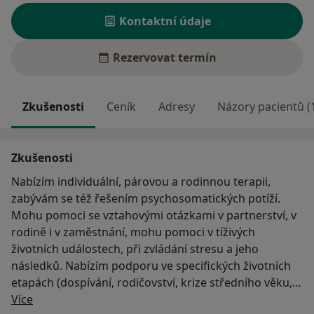
Kontaktní údaje
Rezervovat termín
Zkušenosti
Ceník
Adresy
Názory pacientů (
Zkušenosti
Nabízím individuální, párovou a rodinnou terapii,
zabývám se též řešením psychosomatických potíží.
Mohu pomoci se vztahovými otázkami v partnerství, v
rodině i v zaměstnání, mohu pomoci v tíživých
životních událostech, při zvládání stresu a jeho
následků. Nabízím podporu ve specifických životních
etapách (dospívání, rodičovství, krize středního věku,
O mně
seniorský věk), při odstraňování úzkostí a fóbií, pro
Více