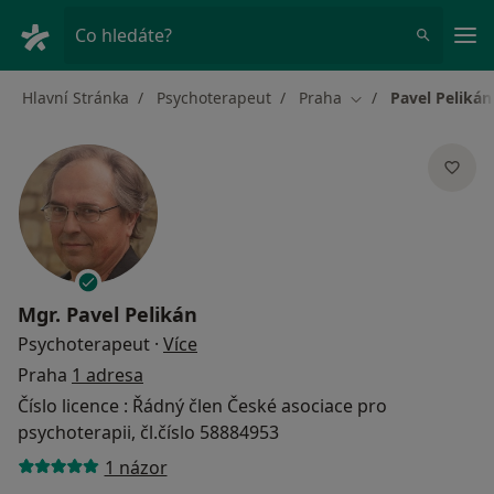
Hla
Co hledáte?
Hlavní Stránka
Psychoterapeut
Praha
Pavel Pelikán
Změna města
Mgr.
Pavel Pelikán
o specializacích
Psychoterapeut
·
Více
Praha
1 adresa
Číslo licence : Řádný člen České asociace pro
psychoterapii, čl.číslo 58884953
1 názor