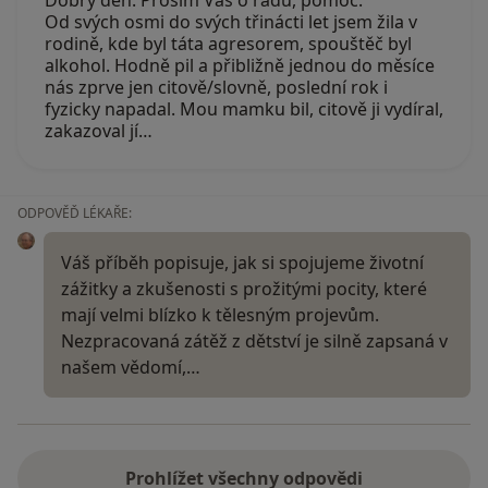
Dobrý den. Prosím Vás o radu, pomoc.
Od svých osmi do svých třinácti let jsem žila v
rodině, kde byl táta agresorem, spouštěč byl
alkohol. Hodně pil a přibližně jednou do měsíce
nás zprve jen citově/slovně, poslední rok i
fyzicky napadal. Mou mamku bil, citově ji vydíral,
zakazoval jí…
ODPOVĚĎ LÉKAŘE:
Váš příběh popisuje, jak si spojujeme životní
zážitky a zkušenosti s prožitými pocity, které
mají velmi blízko k tělesným projevům.
Nezpracovaná zátěž z dětství je silně zapsaná v
našem vědomí,…
Prohlížet všechny odpovědi