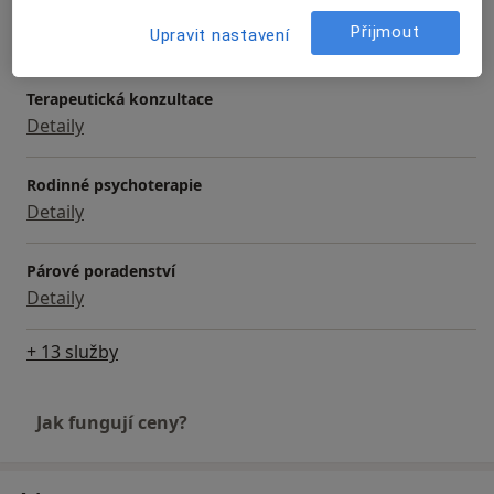
Psychologické konzultace
Přijmout
Upravit nastavení
Detaily
Terapeutická konzultace
Detaily
Rodinné psychoterapie
Detaily
Párové poradenství
Detaily
+ 13 služby
Jak fungují ceny?