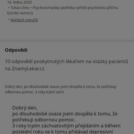
16. ledna 2020
•
Tulsia clinic
•
Psychosomatika (potřeba vyřešit psychickou příčinu
fyzické nemoci)
podle názoru uživatele Váš účet byl odstraněn
•
Nahlásit zneužití
Odpovědi
10 odpovědí poskytnutých lékařem na otázky pacientů
na ZnamyLekar.cz
Dobrý den, po dlouhodobé úvaze jsem dospěla k tomu, že potřebuji
odbornou pomoc. 3 roky trpím zách
Dobrý den,
po dlouhodobé úvaze jsem dospěla k tomu, že
potřebuji odbornou pomoc.
3 roky trpím záchvatovitým přejídáním a během
poslední roku se k tomu přidávají depresivní