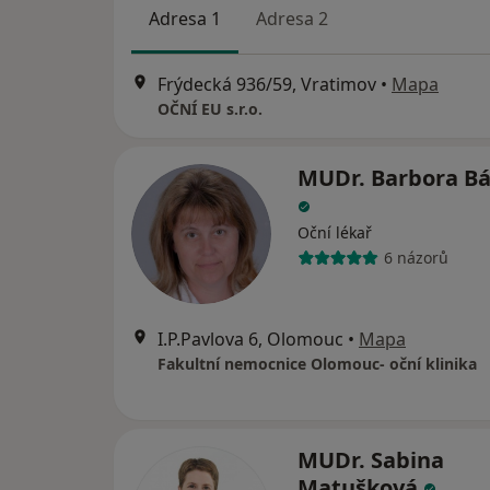
Adresa 1
Adresa 2
Frýdecká 936/59, Vratimov
•
Mapa
OČNÍ EU s.r.o.
MUDr. Barbora B
Oční lékař
6 názorů
I.P.Pavlova 6, Olomouc
•
Mapa
Fakultní nemocnice Olomouc- oční klinika
MUDr. Sabina
Matušková