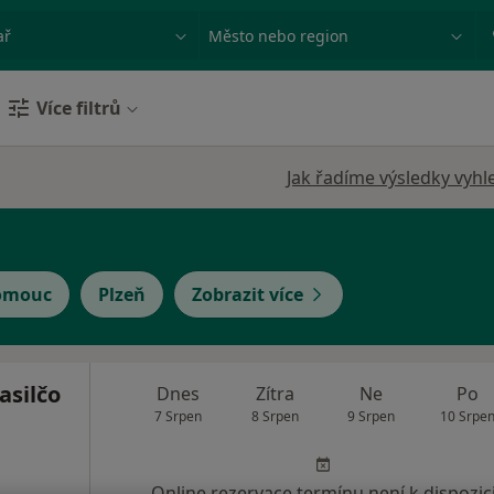
ace, nemoc nebo příjmení
Město nebo region
Více filtrů
Jak řadíme výsledky vyhl
omouc
Plzeň
Zobrazit více
asilčo
Dnes
Zítra
Ne
Po
7 Srpen
8 Srpen
9 Srpen
10 Srpe
Online rezervace termínu není k dispozic