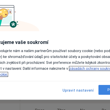
Rezervovat termín
a
 9 000 kč
ujeme vaše soukromí
áková
Dnes
Zítra
Ne
Po
ovolujete nám a našim partnerům používat soubory cookie (nebo po
7 Srpen
8 Srpen
9 Srpen
10 Srpe
e) ke shromažďování údajů pro statistické účely a poskytování obs
ich zvyklostí při procházení. Své preference můžete kdykoli zkontro
t v nastavení. Další informace naleznete v
Online rezervace termínu není k dispozic
zásadách ochrany soukr
okie.
Rezervovat termín
P
Upravit nastavení