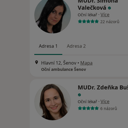
MUDr. Simona
Valečková
·
Více
Oční lékař
22 názorů
Adresa 1
Adresa 2
Hlavní 12, Šenov
•
Mapa
Oční ambulance Šenov
MUDr. Zdeňka Bu
·
Více
Oční lékař
6 názorů