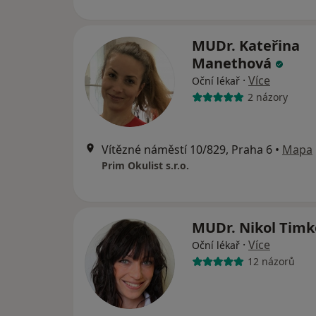
MUDr. Kateřina
Manethová
·
Více
Oční lékař
2 názory
Vítězné náměstí 10/829, Praha 6
•
Mapa
Prim Okulist s.r.o.
MUDr. Nikol Timk
·
Více
Oční lékař
12 názorů