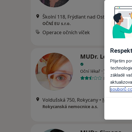
Školní 118, Frýdlant nad Ostravicí
•
Map
OČNÍ EU s.r.o.
Operace očních víček
od
Respekt
MUDr. Lenka Hor
Přijetím p
technologi
·
Více
Oční lékař
základě vaš
8 názorů
aktualizova
souborů co
Voldušská 750, Rokycany
•
Mapa
Rokycanská nemocnice a.s.