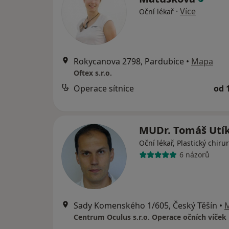
·
Více
Oční lékař
Rokycanova 2798, Pardubice
•
Mapa
Oftex s.r.o.
Operace sítnice
od 
MUDr. Tomáš Utí
Oční lékař, Plastický chiru
6 názorů
Sady Komenského 1/605, Český Těšín
•
Centrum Oculus s.r.o. Operace očních víček