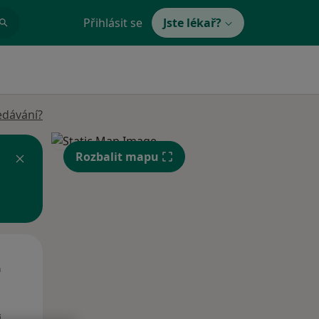
Přihlásit se
Jste lékař?
edávání?
Rozbalit mapu
Út
St
Čt
n
11 Srpen
12 Srpen
13 Srpen
i