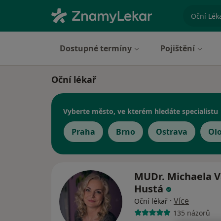
specializ
Dostupné termíny
Pojištění
Oční lékař
Vyberte město, ve kterém hledáte specialistu
Praha
Brno
Ostrava
Ol
MUDr. Michaela V
Hustá
·
Více
Oční lékař
135 názorů