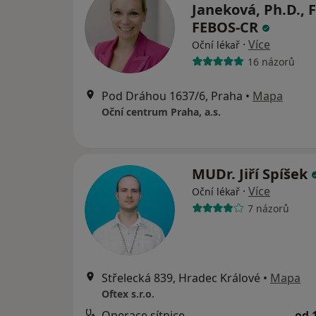
Janeková, Ph.D., 
FEBOS-CR
·
Více
Oční lékař
16 názorů
Pod Dráhou 1637/6, Praha
•
Mapa
Oční centrum Praha, a.s.
MUDr. Jiří Spíšek
·
Více
Oční lékař
7 názorů
Střelecká 839, Hradec Králové
•
Mapa
Oftex s.r.o.
Operace sítnice
od 